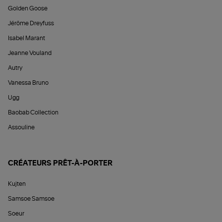
Golden Goose
Jérôme Dreyfuss
Isabel Marant
Jeanne Vouland
Autry
Vanessa Bruno
Ugg
Baobab Collection
Assouline
CRÉATEURS PRÊT-À-PORTER
Kujten
Samsoe Samsoe
Soeur