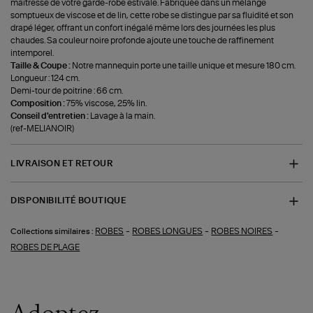
maîtresse de votre garde-robe estivale. Fabriquée dans un mélange
somptueux de viscose et de lin, cette robe se distingue par sa fluidité et son
drapé léger, offrant un confort inégalé même lors des journées les plus
chaudes. Sa couleur noire profonde ajoute une touche de raffinement
intemporel.
Taille & Coupe :
Notre mannequin porte une taille unique et mesure 180 cm.
Longueur : 124 cm.
Demi-tour de poitrine : 66 cm.
Composition :
75% viscose, 25% lin.
Conseil d'entretien :
Lavage à la main.
(ref-MELIANOIR)
LIVRAISON ET RETOUR
DISPONIBILITÉ BOUTIQUE
-
-
-
ROBES
ROBES LONGUES
ROBES NOIRES
Collections similaires :
ROBES DE PLAGE