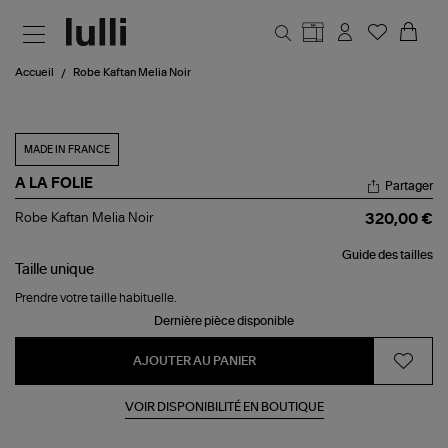
Aller au contenu principal
Accueil
Robe Kaftan Melia Noir
MADE IN FRANCE
A LA FOLIE
Partager
Robe
Robe Kaftan Melia Noir
320,00 €
Kaftan
Melia
Guide des tailles
Noir
Taille
unique
Prendre votre taille habituelle.
Dernière pièce disponible
AJOUTER AU PANIER
VOIR DISPONIBILITÉ EN BOUTIQUE