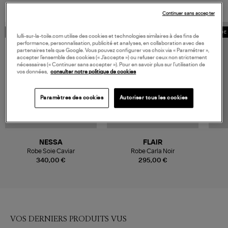
Continuer sans accepter
MADE IN EUROPE
MADE IN FRANCE
MADE 
lulli-sur-la-toile.com utilise des cookies et technologies similaires à des fins de
performance, personnalisation, publicité et analyses, en collaboration avec des
partenaires tels que Google. Vous pouvez configurer vos choix via « Paramétrer »,
accepter l’ensemble des cookies (« J’accepte ») ou refuser ceux non strictement
nécessaires (« Continuer sans accepter »). Pour en savoir plus sur l’utilisation de
vos données,
consulter notre politique de cookies
Paramètres des cookies
Autoriser tous les cookies
NESSA
FLAIR
Robe Soie Caviar
Robe Carla Noir
340,00 €
295,00 €
VOS DERNIERS PRODUITS VUS