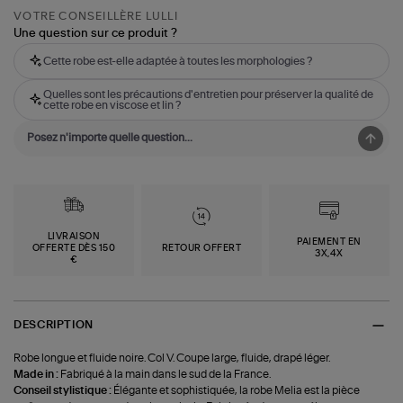
VOTRE CONSEILLÈRE LULLI
Une question sur ce produit ?
Cette robe est-elle adaptée à toutes les morphologies ?
Quelles sont les précautions d'entretien pour préserver la qualité de
cette robe en viscose et lin ?
LIVRAISON
PAIEMENT EN
OFFERTE DÈS 150
RETOUR OFFERT
3X,4X
€
DESCRIPTION
Robe longue et fluide noire. Col V. Coupe large, fluide, drapé léger.
Made in :
Fabriqué à la main dans le sud de la France.
Conseil stylistique :
Élégante et sophistiquée, la robe Melia est la pièce