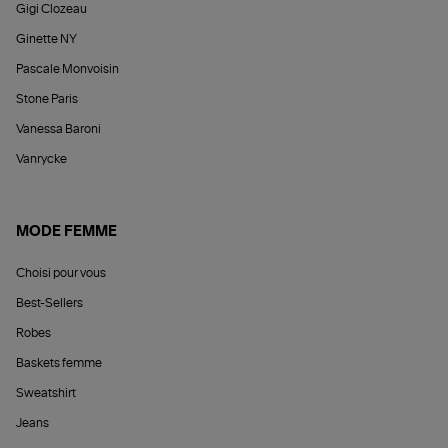
Gigi Clozeau
Ginette NY
Pascale Monvoisin
Stone Paris
Vanessa Baroni
Vanrycke
MODE FEMME
Choisi pour vous
Best-Sellers
Robes
Baskets femme
Sweatshirt
Jeans