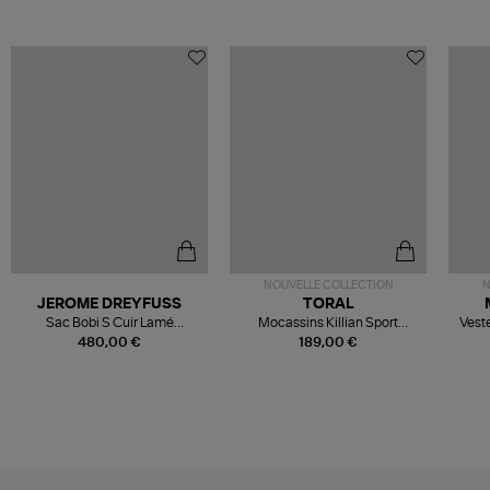
NOUVELLE COLLECTION
N
JEROME DREYFUSS
TORAL
Sac Bobi S Cuir Lamé
Mocassins Killian Sport
Veste
Champagne
Mousse
480,00 €
189,00 €