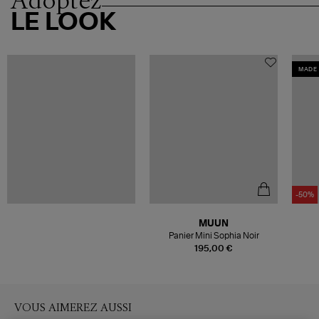
Adoptez
LE LOOK
MADE 
-50%
MUUN
Panier Mini Sophia Noir
195,00 €
VOUS AIMEREZ AUSSI