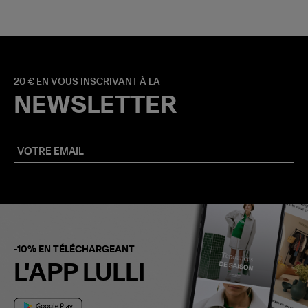
20 € EN VOUS INSCRIVANT À LA
NEWSLETTER
-10% EN TÉLÉCHARGEANT
L'APP LULLI