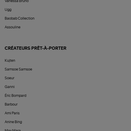
Vanessa Bruno
Ugg
Baobab Collection
Assouline
CRÉATEURS PRÊT-À-PORTER
Kujten
Samsoe Samsoe
Soeur
Ganni
Éric Bompard
Barbour
Ami Paris
Anine Bing
Max Mara