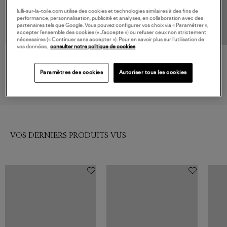
lulli-sur-la-toile.com utilise des cookies et technologies similaires à des fins de
performance, personnalisation, publicité et analyses, en collaboration avec des
partenaires tels que Google. Vous pouvez configurer vos choix via « Paramétrer »,
accepter l’ensemble des cookies (« J’accepte ») ou refuser ceux non strictement
nécessaires (« Continuer sans accepter »). Pour en savoir plus sur l’utilisation de
vos données,
consulter notre politique de cookies
FLAIR
JEANNE VOULAND
Robe Alienor Noir
Robe Débardeur Nava Maille
Paramètres des cookies
Autoriser tous les cookies
Cotelé Noir
295,00 €
160,00 €
VOS DERNIERS PRODUITS VUS