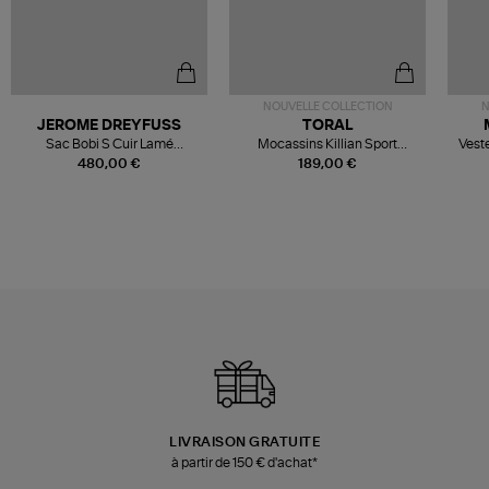
NOUVELLE COLLECTION
N
JEROME DREYFUSS
TORAL
Sac Bobi S Cuir Lamé
Mocassins Killian Sport
Veste
Champagne
Mousse
480,00 €
189,00 €
LIVRAISON GRATUITE
à partir de 150 € d'achat*