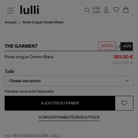
Aller au contenu principal
Accueil
Robe longue Dream Black
SOLDES
-40%
THE GARMENT
Partager
Robe
Robe longue Dream Black
180,00 €
longue
300,00 €
Dream
Black
Taille
Prendre votre taille habituelle.
AJOUTER AU PANIER
VOIR DISPONIBILITÉ EN BOUTIQUE
VOTRE CONSEILLÈRE LULLI