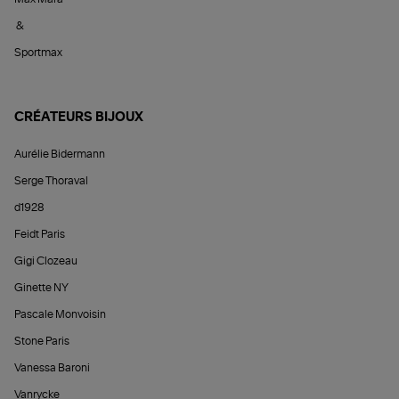
&
Sportmax
CRÉATEURS BIJOUX
Aurélie Bidermann
Serge Thoraval
d1928
Feidt Paris
Gigi Clozeau
Ginette NY
Pascale Monvoisin
Stone Paris
Vanessa Baroni
Vanrycke