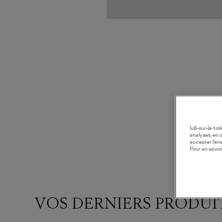
lulli-sur-la-t
analyses, en 
accepter l’en
Pour en savoir
VOS DERNIERS PRODUI