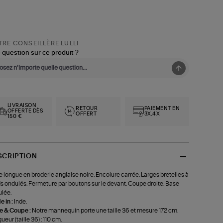
RE CONSEILLÈRE LULLI
 question sur ce produit ?
LIVRAISON
RETOUR
PAIEMENT EN
OFFERTE DÈS
OFFERT
3X,4X
150 €
SCRIPTION
 longue en broderie anglaise noire. Encolure carrée. Larges bretelles à
s ondulés. Fermeture par boutons sur le devant. Coupe droite. Base
lée.
 in :
Inde.
le & Coupe :
Notre mannequin porte une taille 36 et mesure 172 cm.
ueur (taille 36) : 110 cm.