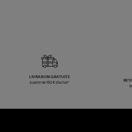
LIVRAISON GRATUITE
RET
à partir de 150 € d'achat*
d