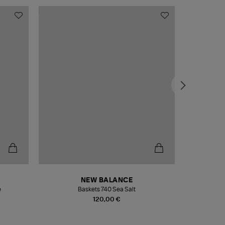
NEW BALANCE
e
Baskets 740 Sea Salt
Veste
120,00 €