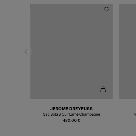
N
JEROME DREYFUSS
te
Sac Bobi S Cuir Lamé Champagne
M
480,00 €