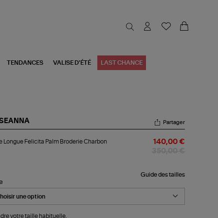
TENDANCES
VALISE D'ÉTÉ
LAST CHANCE
SEANNA
Partager
be
 Longue Felicita Palm Broderie Charbon
140,00 €
ngue
icita
350,00 €
lm
derie
arbon
Guide des tailles
le
dre votre taille habituelle.