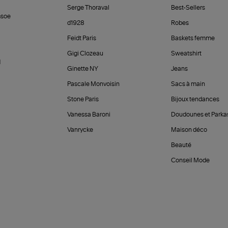
Serge Thoraval
Best-Sellers
soe
d1928
Robes
Feidt Paris
Baskets femme
Gigi Clozeau
Sweatshirt
d
Ginette NY
Jeans
Pascale Monvoisin
Sacs à main
Stone Paris
Bijoux tendances
Vanessa Baroni
Doudounes et Parka
Vanrycke
Maison déco
Beauté
Conseil Mode