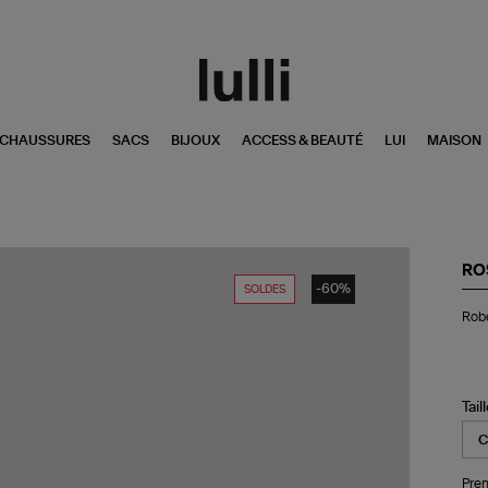
CHAUSSURES
SACS
BIJOUX
ACCESS & BEAUTÉ
LUI
MAISON
RO
-60%
SOLDES
Ro
Robe
Lo
Fel
Pa
Bro
Ch
Tail
Pren