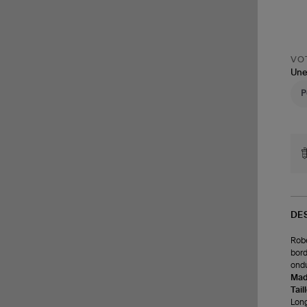
VOT
Une
DE
Robe
bord
ondu
Made
Tail
Long