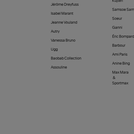
Kujten
Jérôme Dreyfuss
Samsoe Sam
Isabel Marant
Soeur
Jeanne Vouland
Ganni
Autry
Éric Bompar
Vanessa Bruno
Barbour
Ugg
Ami Paris
Baobab Collection
Anine Bing
Assouline
Max Mara
&
Sportmax