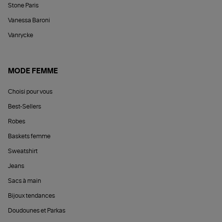
Stone Paris
Vanessa Baroni
Vanrycke
MODE FEMME
Choisi pour vous
Best-Sellers
Robes
Baskets femme
Sweatshirt
Jeans
Sacs à main
Bijoux tendances
Doudounes et Parkas