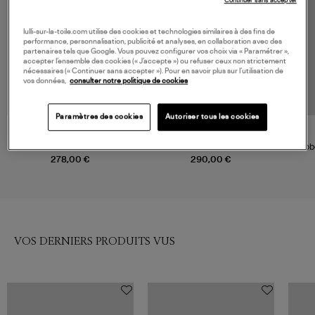
Continuer sans accepter
lulli-sur-la-toile.com utilise des cookies et technologies similaires à des fins de
performance, personnalisation, publicité et analyses, en collaboration avec des
partenaires tels que Google. Vous pouvez configurer vos choix via « Paramétrer »,
accepter l’ensemble des cookies (« J’accepte ») ou refuser ceux non strictement
nécessaires (« Continuer sans accepter »). Pour en savoir plus sur l’utilisation de
vos données,
consulter notre politique de cookies
Paramètres des cookies
Autoriser tous les cookies
RAILS
FARM RIO
Robe Mica Red Jasmine
Robe Garden Scarf Soft Pink
Rob
278,00 €
290,00 €
VOS DERNIERS PRODUITS VUS