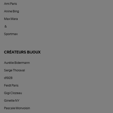
Ami Paris
Anine Bing
Max Mara
&
Sportmax
CRÉATEURS BIJOUX
Aurélie Bidermann
Serge Thoraval
d1928
Feidt Paris
Gigi Clozeau
Ginette NY
Pascale Monvoisin