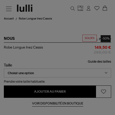
Aller au contenu principal
Accueil
Robe Longue Inez Cassis
SOLDES
-50%
NOUS
Partager
Robe
Robe Longue Inez Cassis
149,50 €
Longue
299,00 €
Inez
Cassis
Guide des tailles
Taille
Prendre votre taille habituelle.
AJOUTER AU PANIER
VOIR DISPONIBILITÉ EN BOUTIQUE