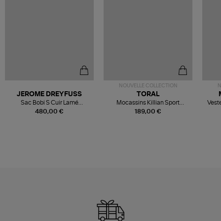
NOUVELLE COLLECTION
N
JEROME DREYFUSS
TORAL
Sac Bobi S Cuir Lamé
Mocassins Killian Sport
Veste
Champagne
Mousse
480,00 €
189,00 €