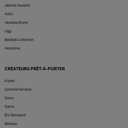
Jeanne Vouland
Autry
Vanessa Bruno
Ugg
Baobab Collection
Assouline
CRÉATEURS PRÊT-À-PORTER
Kujten
Samsoe Samsoe
Soeur
Ganni
Éric Bompard
Barbour