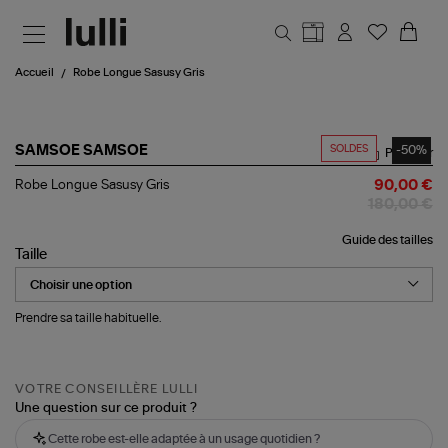
Aller au contenu principal
Accueil
Robe Longue Sasusy Gris
SOLDES
-50%
SAMSOE SAMSOE
Partager
Robe
Robe Longue Sasusy Gris
90,00 €
Longue
180,00 €
Sasusy
Gris
Guide des tailles
Taille
Prendre sa taille habituelle.
VOTRE CONSEILLÈRE LULLI
Une question sur ce produit ?
Cette robe est-elle adaptée à un usage quotidien ?