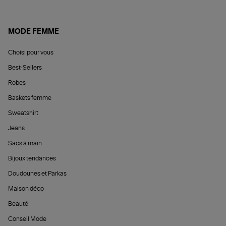
MODE FEMME
Choisi pour vous
Best-Sellers
Robes
Baskets femme
Sweatshirt
Jeans
Sacs à main
Bijoux tendances
Doudounes et Parkas
Maison déco
Beauté
Conseil Mode