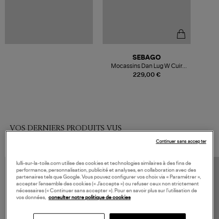
SEBAGO
Mocassins Dan Lug W Cuir
Black Regular
229,00 €
VOS DERNIERS PRODUITS VUS
Continuer sans accepter
lulli-sur-la-toile.com utilise des cookies et technologies similaires à des fins de
performance, personnalisation, publicité et analyses, en collaboration avec des
partenaires tels que Google. Vous pouvez configurer vos choix via « Paramétrer »,
accepter l’ensemble des cookies (« J’accepte ») ou refuser ceux non strictement
nécessaires (« Continuer sans accepter »). Pour en savoir plus sur l’utilisation de
vos données,
consulter notre politique de cookies