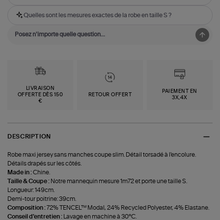
Quelles sont les mesures exactes de la robe en taille S ?
LIVRAISON
PAIEMENT EN
OFFERTE DÈS 150
RETOUR OFFERT
3X,4X
€
DESCRIPTION
Robe maxi jersey sans manches coupe slim. Détail torsadé à l'encolure.
Détails drapés sur les côtés.
Made in :
Chine.
Taille & Coupe :
Notre mannequin mesure 1m72 et porte une taille S.
Longueur: 149cm.
Demi-tour poitrine: 39cm.
Composition :
72% TENCEL™ Modal, 24% Recycled Polyester, 4% Elastane.
Conseil d'entretien :
Lavage en machine à 30°C.