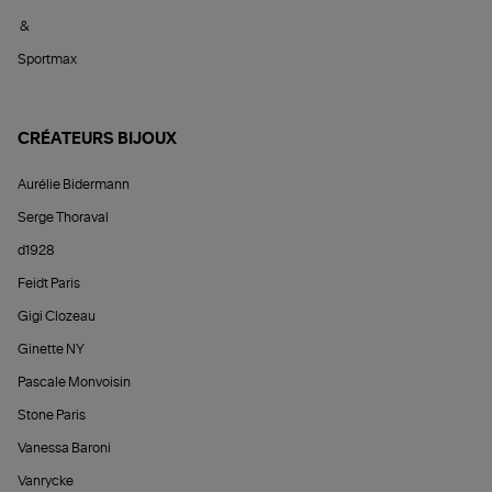
&
Sportmax
CRÉATEURS BIJOUX
Aurélie Bidermann
Serge Thoraval
d1928
Feidt Paris
Gigi Clozeau
Ginette NY
Pascale Monvoisin
Stone Paris
Vanessa Baroni
Vanrycke