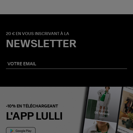
20 € EN VOUS INSCRIVANT À LA
NEWSLETTER
-10% EN TÉLÉCHARGEANT
L'APP LULLI