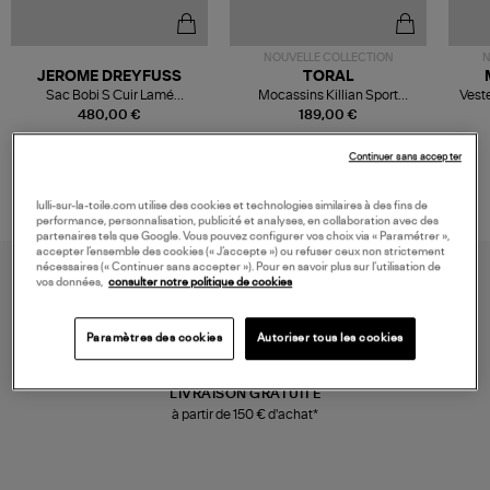
NOUVELLE COLLECTION
N
JEROME DREYFUSS
TORAL
Sac Bobi S Cuir Lamé
Mocassins Killian Sport
Veste
Champagne
Mousse
480,00 €
189,00 €
Continuer sans accepter
lulli-sur-la-toile.com utilise des cookies et technologies similaires à des fins de
performance, personnalisation, publicité et analyses, en collaboration avec des
partenaires tels que Google. Vous pouvez configurer vos choix via « Paramétrer »,
accepter l’ensemble des cookies (« J’accepte ») ou refuser ceux non strictement
nécessaires (« Continuer sans accepter »). Pour en savoir plus sur l’utilisation de
vos données,
consulter notre politique de cookies
Paramètres des cookies
Autoriser tous les cookies
LIVRAISON GRATUITE
à partir de 150 € d'achat*