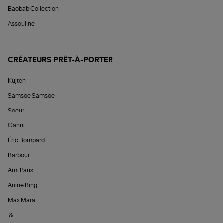
Baobab Collection
Assouline
CRÉATEURS PRÊT-À-PORTER
Kujten
Samsoe Samsoe
Soeur
Ganni
Éric Bompard
Barbour
Ami Paris
Anine Bing
Max Mara
&