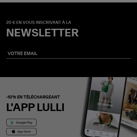
20 € EN VOUS INSCRIVANT À LA
NEWSLETTER
-10% EN TÉLÉCHARGEANT
L'APP LULLI