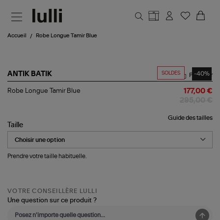
Aller au contenu principal
Accueil
Robe Longue Tamir Blue
SOLDES
-40%
ANTIK BATIK
Partager
Robe
Robe Longue Tamir Blue
177,00 €
Longue
295,00 €
Tamir
Blue
Guide des tailles
Taille
Prendre votre taille habituelle.
VOTRE CONSEILLÈRE LULLI
Une question sur ce produit ?