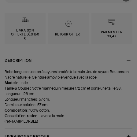
LIVRAISON
PAIEMENT EN
OFFERTE DÈS 150
RETOUR OFFERT
3X,4X
€
DESCRIPTION
Robe longue en coton à rayures brodée à la main. Jeu de rayure. Boutons en
Nacre naturelle. Ceinture amovible vendue avec la robe.
Made in :
Inde.
Taille & Coupe :
Notre mannequin mesure 172 cm et porte une taille 38.
Longueur : 128 cm.
Longueur manches : 57 cm.
Demi-tour poitrine : 57 cm.
Composition :
100% coton.
Conseil d'entretien :
Laver a la main.
(ref-TAMIR1LDRBLE)
LIVRAISON ET RETOUR