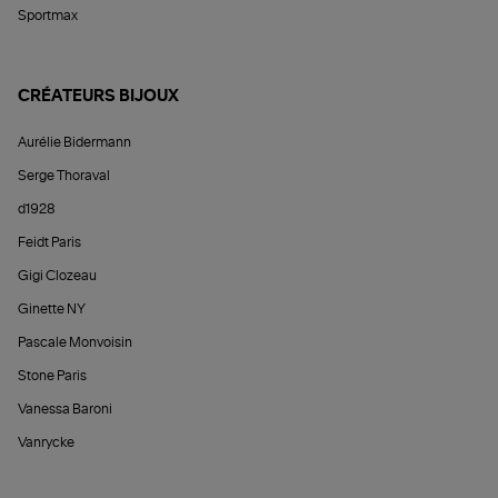
Sportmax
CRÉATEURS BIJOUX
Aurélie Bidermann
Serge Thoraval
d1928
Feidt Paris
Gigi Clozeau
Ginette NY
Pascale Monvoisin
Stone Paris
Vanessa Baroni
Vanrycke