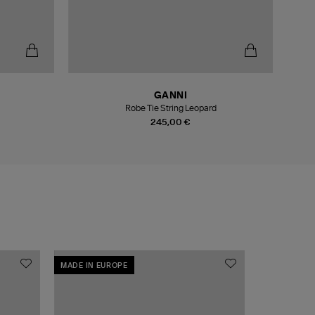
GANNI
Robe Tie String Leopard
245,00 €
MADE IN EUROPE
MADE IN EU