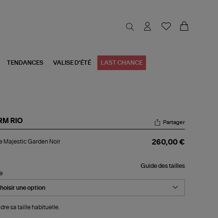
TENDANCES
VALISE D'ÉTÉ
LAST CHANCE
RM RIO
Partager
be
 Majestic Garden Noir
260,00 €
estic
rden
r
Guide des tailles
le
dre sa taille habituelle.