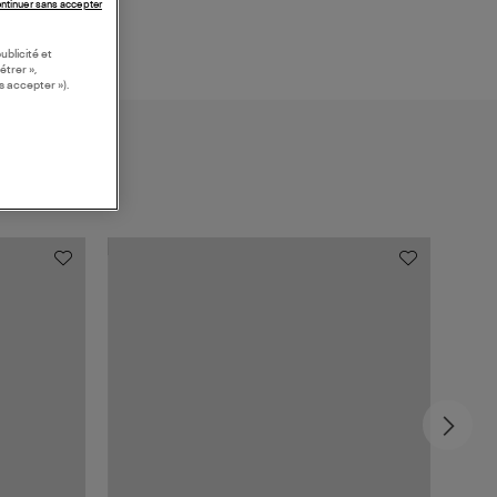
ntinuer sans accepter
ublicité et
étrer »,
s accepter »).