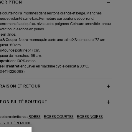
SCRIPTION
 courte noir à imprimés dans les tons orange et beige. Manches
ues et volanté sur le bas. Fermeture par boutons et col rond.
errement élastiqué au niveau des poignets. Ceinture amovible ton sur
avec boucle ronde en perles.
 in :
Inde.
le & Coupe :
Notre mannequin porte une taille XS et mesure 172 cm.
ueur : 80 cm.
-tour de poitrine : 47 cm.
ueur de manches : 65 cm.
position :
100% coton.
eil d'entretien :
Laver en machine cycle délicat à 30°C.
f-34414226068)
VRAISON ET RETOUR
SPONIBILITÉ BOUTIQUE
ROBES
-
ROBES COURTES
-
ROBES NOIRES
-
ections similaires :
ES DE CÉRÉMONIE