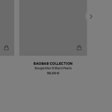
BAOBAB COLLECTION
Bougie Max 10 Black Pearls
Paréo Fou
90,00 €