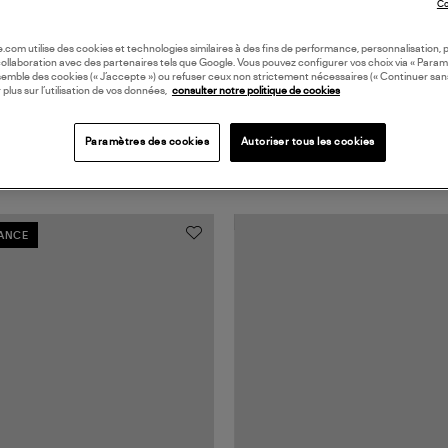
Co
oile.com utilise des cookies et technologies similaires à des fins de performance, personnalisation, p
collaboration avec des partenaires tels que Google. Vous pouvez configurer vos choix via « Param
semble des cookies (« J’accepte ») ou refuser ceux non strictement nécessaires (« Continuer san
 plus sur l’utilisation de vos données,
consulter notre politique de cookies
Paramètres des cookies
Autoriser tous les cookies
RANCE