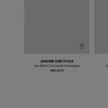
T
JEROME DREYFUSS
k
Sac Bobi S Cuir Lamé Champagne
M
480,00 €