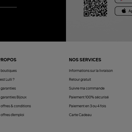
PROPOS
NOS SERVICES
 boutiques
Informations sur la livraison
est Lulli ?
Retour gratuit
 garanties
Suivre ma commande
 garanties Bijoux
Paiement 100% sécurisé
 offres & conditions
Paiement en 3 ou 4 fois
offres d'emploi
Carte Cadeau