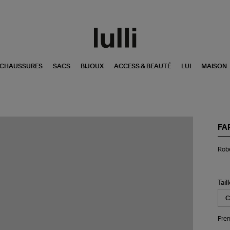
CHAUSSURES
SACS
BIJOUX
ACCESS & BEAUTÉ
LUI
MAISON
FA
Ro
Robe
Maj
Ga
Noi
Tail
Pren