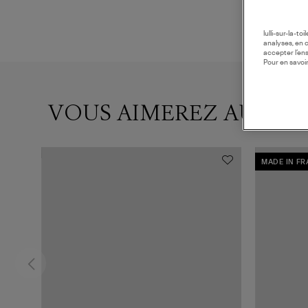
lulli-sur-la-t
analyses, en 
accepter l’en
Pour en savoir
VOUS AIMEREZ AUSSI
MADE IN F