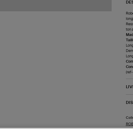
DE
Robe
long
Ress
ton 
Made
Tail
Long
Demi
Long
Com
Cons
(re
LI
DI
Coll
ROB