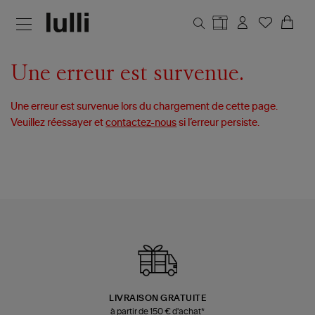
Aller au contenu principal
Une erreur est survenue.
Une erreur est survenue lors du chargement de cette page.
Veuillez réessayer et
contactez-nous
si l’erreur persiste.
LIVRAISON GRATUITE
à partir de 150 € d'achat*