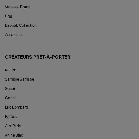
Vanessa Bruno
Ugg
Baobab Collection
Assouline
CRÉATEURS PRÊT-À-PORTER
Kujten
Samsoe Samsoe
Soeur
Ganni
Éric Bompard
Barbour
Ami Paris
Anine Bing