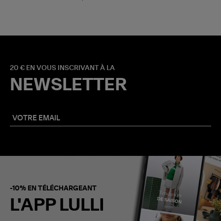
20 € EN VOUS INSCRIVANT À LA
NEWSLETTER
-10% EN TÉLÉCHARGEANT
L'APP LULLI