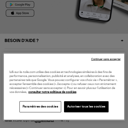
BESOIN D'AIDE ?
À PROPOS
Continuer sans accepter
NOS SERVICES
lulli-sur-la-toile.com utilise des cookies et technologies similaires à des fins de
performance, personnalisation, publicité et analyses, en collaboration avec des
partenaires tels que Google. Vous pouvez configurer vos choix via « Paramétrer »,
accepter l’ensemble des cookies (« J’accepte ») ou refuser ceux non strictement
SERVICE CLIENT
nécessaires (« Continuer sans accepter »). Pour en savoir plus sur l’utilisation de
vos données,
consulter notre politique de cookies
Paramètres des cookies
Autoriser tous les cookies
MODE DE PAIEMENT