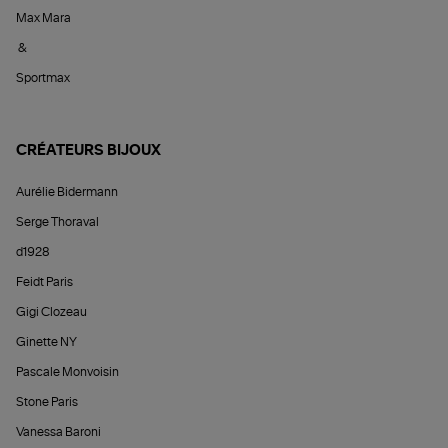
Max Mara
&
Sportmax
CRÉATEURS BIJOUX
Aurélie Bidermann
Serge Thoraval
d1928
Feidt Paris
Gigi Clozeau
Ginette NY
Pascale Monvoisin
Stone Paris
Vanessa Baroni