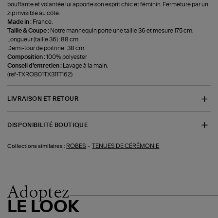
bouffante et volantée lui apporte son esprit chic et féminin. Fermeture par un
zip invisible au côté.
Made in :
France.
Taille & Coupe :
Notre mannequin porte une taille 36 et mesure 175 cm.
Longueur (taille 36) : 88 cm.
Demi-tour de poitrine : 38 cm.
Composition :
100% polyester
Conseil d'entretien :
Lavage à la main.
(ref-TXROB01TX311T162)
LIVRAISON ET RETOUR
DISPONIBILITÉ BOUTIQUE
-
ROBES
TENUES DE CÉRÉMONIE
Collections similaires :
Adoptez
LE LOOK