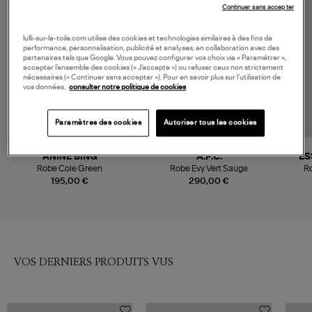
Continuer sans accepter
lulli-sur-la-toile.com utilise des cookies et technologies similaires à des fins de
performance, personnalisation, publicité et analyses, en collaboration avec des
partenaires tels que Google. Vous pouvez configurer vos choix via « Paramétrer »,
accepter l’ensemble des cookies (« J’accepte ») ou refuser ceux non strictement
nécessaires (« Continuer sans accepter »). Pour en savoir plus sur l’utilisation de
vos données,
consulter notre politique de cookies
Paramètres des cookies
Autoriser tous les cookies
ANINE BING
A.P.C.
ES
Robe Cole Green
Robe Evy Vert Sauge
Ro
195,00 €
290,00 €
VOS DERNIERS PRODUITS VUS