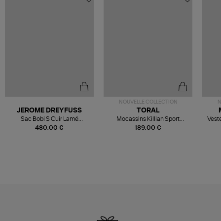
NOUVELLE COLLECTION
N
JEROME DREYFUSS
TORAL
Sac Bobi S Cuir Lamé
Mocassins Killian Sport
Veste
Champagne
Mousse
480,00 €
189,00 €