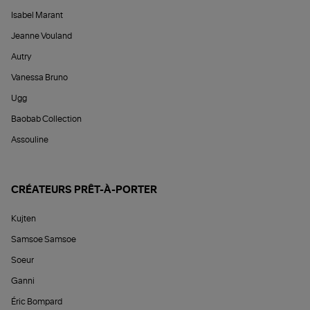
Isabel Marant
Jeanne Vouland
Autry
Vanessa Bruno
Ugg
Baobab Collection
Assouline
CRÉATEURS PRÊT-À-PORTER
Kujten
Samsoe Samsoe
Soeur
Ganni
Éric Bompard