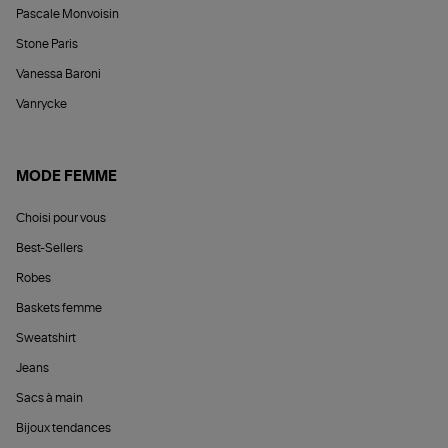
Pascale Monvoisin
Stone Paris
Vanessa Baroni
Vanrycke
MODE FEMME
Choisi pour vous
Best-Sellers
Robes
Baskets femme
Sweatshirt
Jeans
Sacs à main
Bijoux tendances