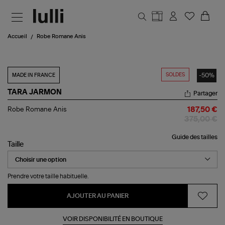
Aller au contenu principal
Accueil
Robe Romane Anis
SOLDES
-50%
MADE IN FRANCE
TARA JARMON
Partager
Robe
Robe Romane Anis
187,50 €
Romane
375,00 €
Anis
Guide des tailles
Taille
Prendre votre taille habituelle.
AJOUTER AU PANIER
VOIR DISPONIBILITÉ EN BOUTIQUE