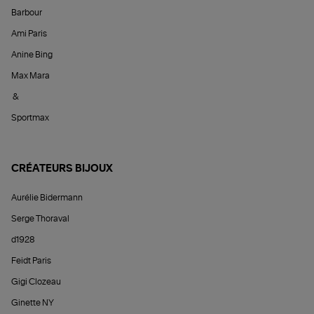
Barbour
Ami Paris
Anine Bing
Max Mara
&
Sportmax
CRÉATEURS BIJOUX
Aurélie Bidermann
Serge Thoraval
d1928
Feidt Paris
Gigi Clozeau
Ginette NY