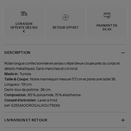
LIVRAISON
PAIEMENT EN
OFFERTE DÈS 150
RETOUR OFFERT
3X,4X
€
DESCRIPTION
Robe longue confectionnée en jersey crêpe bleue coupe près du corps et
détails métalliques. Sans manches et col rond.
Made in :
Tunisie.
Taille & Coupe :
Notre mannequin mesure 172 cm et porte une taille 36.
Longueur : 131 cm.
Demi-tour de poitrine : 38 cm.
Composition :
85 % polyamide, 15 % élasthanne.
Conseil d'entretien :
Laver a froid.
(ref-S25SMOOROSALIAOUTREM)
LIVRAISON ET RETOUR