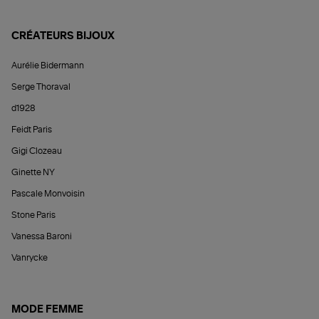
CRÉATEURS BIJOUX
Aurélie Bidermann
Serge Thoraval
d1928
Feidt Paris
Gigi Clozeau
Ginette NY
Pascale Monvoisin
Stone Paris
Vanessa Baroni
Vanrycke
MODE FEMME