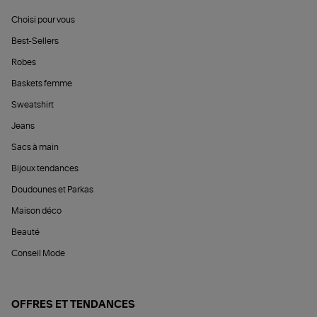
Choisi pour vous
Best-Sellers
Robes
Baskets femme
Sweatshirt
Jeans
Sacs à main
Bijoux tendances
Doudounes et Parkas
Maison déco
Beauté
Conseil Mode
OFFRES ET TENDANCES