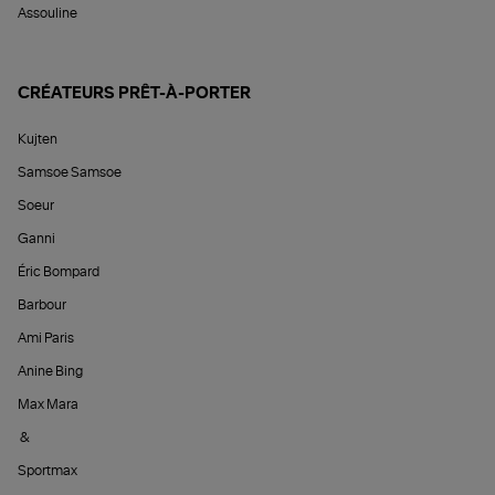
Assouline
CRÉATEURS PRÊT-À-PORTER
Kujten
Samsoe Samsoe
Soeur
Ganni
Éric Bompard
Barbour
Ami Paris
Anine Bing
Max Mara
&
Sportmax