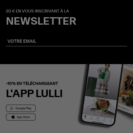
20 € EN VOUS INSCRIVANT À LA
NEWSLETTER
-10% EN TÉLÉCHARGEANT
L'APP LULLI