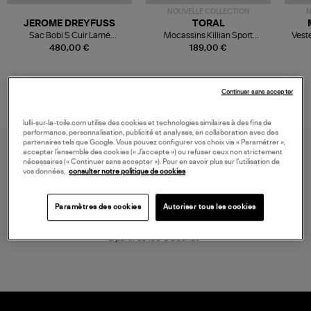
NOUVELLE COLLECTION
N
JEROME DREYFUSS
TORAL
Sac Bobi S Cuir Lamé
Mocassins Killian Sport
Veste
Champagne
Mousse
480,00 €
189,00 €
Continuer sans accepter
lulli-sur-la-toile.com utilise des cookies et technologies similaires à des fins de
performance, personnalisation, publicité et analyses, en collaboration avec des
partenaires tels que Google. Vous pouvez configurer vos choix via « Paramétrer »,
accepter l’ensemble des cookies (« J’accepte ») ou refuser ceux non strictement
nécessaires (« Continuer sans accepter »). Pour en savoir plus sur l’utilisation de
vos données,
consulter notre politique de cookies
Paramètres des cookies
Autoriser tous les cookies
LIVRAISON GRATUITE
à partir de 150 € d'achat*