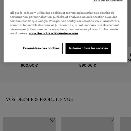
lulli-sur-la-toile.com utilise des cookies et technologies similaires à des fins de
performance, personnalisation, publicité et analyses, en collaboration avec des
partenaires tels que Google. Vous pouvez configurer vos choix via « Paramétrer »,
accepter l’ensemble des cookies (« J’accepte ») ou refuser ceux non strictement
nécessaires (« Continuer sans accepter »). Pour en savoir plus sur l’utilisation de
vos données,
consulter notre politique de cookies
Paramètres des cookies
Autoriser tous les cookies
CECILIE BAHNSEN
MOLLI
Robe With Puff Sleeve And
Robe Longue Daurence Noir
Robe
Drawstring Waist Black
Profond
900,00 €
890,00 €
VOS DERNIERS PRODUITS VUS