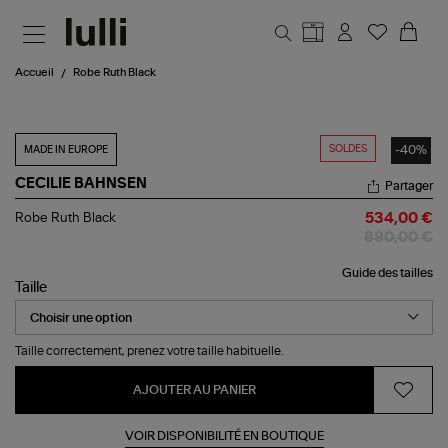
Aller au contenu principal
Accueil
Robe Ruth Black
SOLDES
-40%
MADE IN EUROPE
CECILIE BAHNSEN
Partager
Robe
Robe Ruth Black
534,00 €
Ruth
890,00 €
Black
Guide des tailles
Taille
Taille correctement, prenez votre taille habituelle.
AJOUTER AU PANIER
VOIR DISPONIBILITÉ EN BOUTIQUE