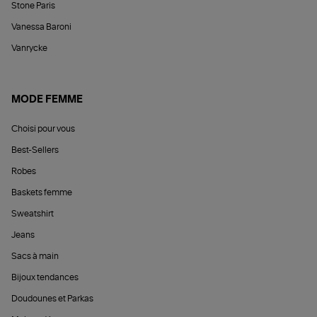
Stone Paris
Vanessa Baroni
Vanrycke
MODE FEMME
Choisi pour vous
Best-Sellers
Robes
Baskets femme
Sweatshirt
Jeans
Sacs à main
Bijoux tendances
Doudounes et Parkas