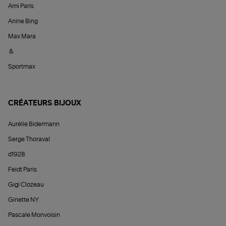
Ami Paris
Anine Bing
Max Mara
&
Sportmax
CRÉATEURS BIJOUX
Aurélie Bidermann
Serge Thoraval
d1928
Feidt Paris
Gigi Clozeau
Ginette NY
Pascale Monvoisin