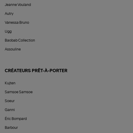
Jeanne Vouland
Autry
Vanessa Bruno
Ugg
Baobab Collection
Assouline
CRÉATEURS PRÊT-À-PORTER
Kujten
Samsoe Samsoe
Soeur
Ganni
Éric Bompard
Barbour