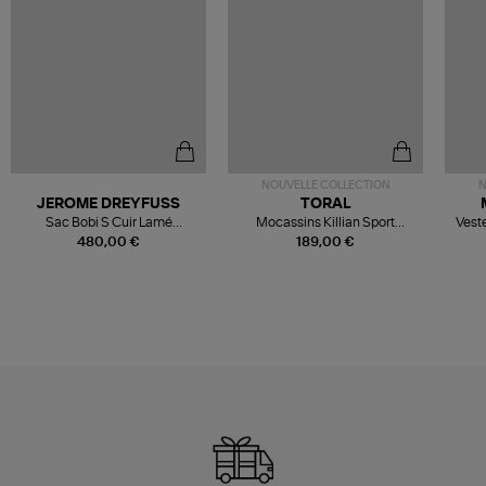
NOUVELLE COLLECTION
N
JEROME DREYFUSS
TORAL
Sac Bobi S Cuir Lamé
Mocassins Killian Sport
Veste
Champagne
Mousse
480,00 €
189,00 €