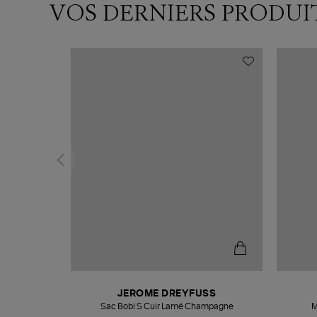
VOS DERNIERS PRODUI
N
JEROME DREYFUSS
te
Sac Bobi S Cuir Lamé Champagne
M