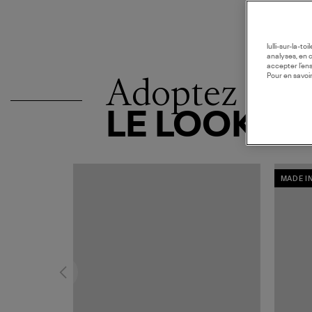
lulli-sur-la-t
analyses, en 
accepter l’en
Adoptez
Pour en savoir
LE LOOK
MADE I