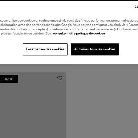
Co
oile.com utilise des cookies et technologies similaires à des fins de performance, personnalisation, p
collaboration avec des partenaires tels que Google. Vous pouvez configurer vos choix via « Param
semble des cookies (« J’accepte ») ou refuser ceux non strictement nécessaires (« Continuer san
 plus sur l’utilisation de vos données,
consulter notre politique de cookies
Paramètres des cookies
Autoriser tous les cookies
N EUROPE