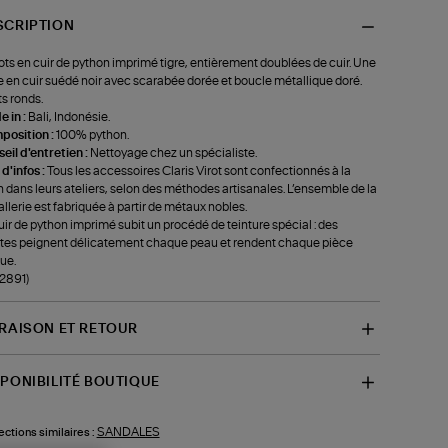
SCRIPTION
ts en cuir de python imprimé tigre, entièrement doublées de cuir. Une
e en cuir suédé noir avec scarabée dorée et boucle métallique doré.
s ronds.
 in :
Bali, Indonésie.
position :
100% python.
eil d'entretien :
Nettoyage chez un spécialiste.
 d'infos :
Tous les accessoires Claris Virot sont confectionnés à la
 dans leurs ateliers, selon des méthodes artisanales. L’ensemble de la
llerie est fabriquée à partir de métaux nobles.
uir de python imprimé subit un procédé de teinture spécial : des
stes peignent délicatement chaque peau et rendent chaque pièce
ue.
-2891)
VRAISON ET RETOUR
SPONIBILITÉ BOUTIQUE
SANDALES
ections similaires :