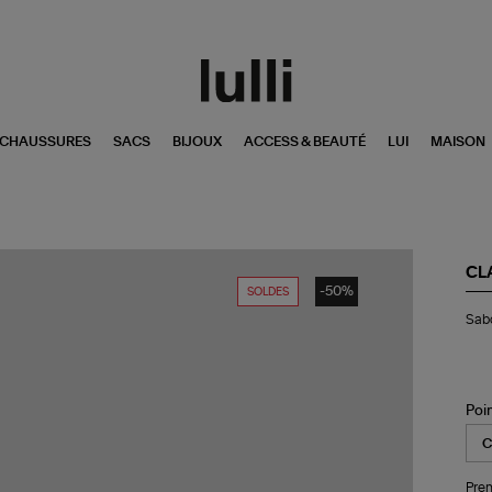
CHAUSSURES
SACS
BIJOUX
ACCESS & BEAUTÉ
LUI
MAISON
CL
-50%
SOLDES
Sa
Sabo
Ge
Py
Im
Tig
Poi
Pren