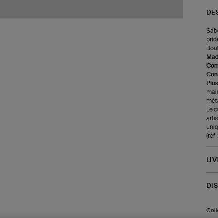
DE
Sabo
brid
Bout
Made
Com
Cons
Plus
main
méta
Le c
arti
uniq
(ref
LI
DI
Coll