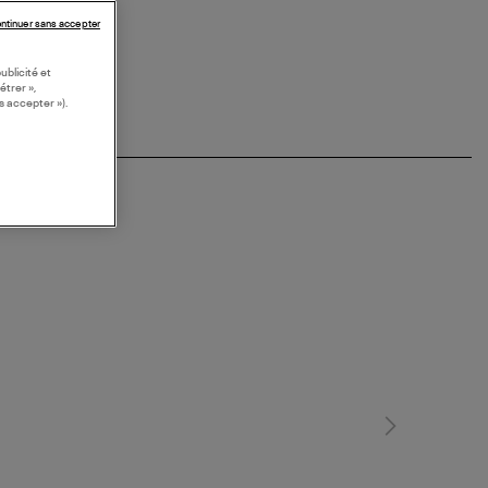
ntinuer sans accepter
ublicité et
étrer »,
s accepter »).