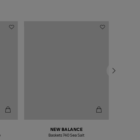
NEW BALANCE
e
Baskets 740 Sea Salt
Veste