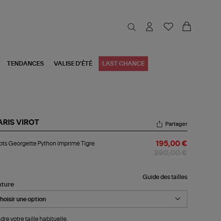
TENDANCES
VALISE D'ÉTÉ
LAST CHANCE
ARIS VIROT
Partager
bots
ts Georgette Python Imprimé Tigre
195,00 €
orgette
thon
390,00 €
primé
re
Guide des tailles
nture
dre votre taille habituelle.