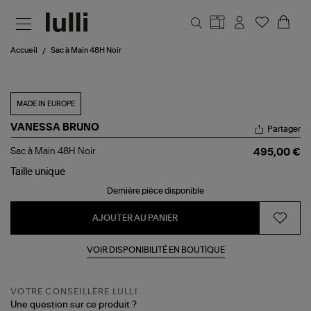
Aller au contenu principal
Accueil
Sac à Main 48H Noir
MADE IN EUROPE
VANESSA BRUNO
Partager
Sac
Sac à Main 48H Noir
495,00 €
à
Main
Taille
unique
48H
Dernière pièce disponible
Noir
AJOUTER AU PANIER
VOIR DISPONIBILITÉ EN BOUTIQUE
VOTRE CONSEILLÈRE LULLI
Une question sur ce produit ?