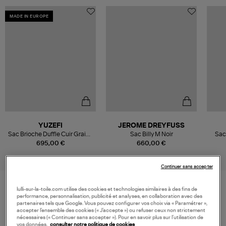
MADE IN EUROPE
YUZEFI
JEROME DREYFUSS
Sac Brioche Duffle Cuir Grainé
Sac Billy M Noir
Sac
Black
695,00 €
660,00 €
Continuer sans accepter
lulli-sur-la-toile.com utilise des cookies et technologies similaires à des fins de
performance, personnalisation, publicité et analyses, en collaboration avec des
VOS DERNIERS PRODUITS VUS
partenaires tels que Google. Vous pouvez configurer vos choix via « Paramétrer »,
accepter l’ensemble des cookies (« J’accepte ») ou refuser ceux non strictement
nécessaires (« Continuer sans accepter »). Pour en savoir plus sur l’utilisation de
vos données,
consulter notre politique de cookies