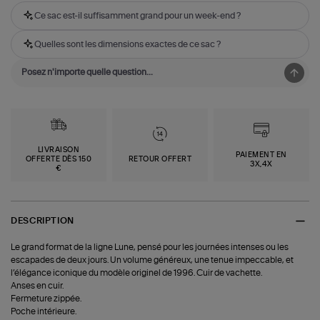
Ce sac est-il suffisamment grand pour un week-end ?
Quelles sont les dimensions exactes de ce sac ?
LIVRAISON
PAIEMENT EN
OFFERTE DÈS 150
RETOUR OFFERT
3X,4X
€
DESCRIPTION
Le grand format de la ligne Lune, pensé pour les journées intenses ou les
escapades de deux jours. Un volume généreux, une tenue impeccable, et
l’élégance iconique du modèle originel de 1996. Cuir de vachette.
Anses en cuir.
Fermeture zippée.
Poche intérieure.