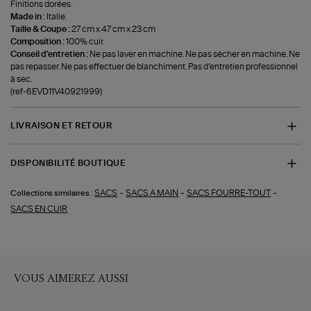
Finitions dorées.
Made in :
Italie.
Taille & Coupe :
27 cm x 47 cm x 23 cm
Composition :
100% cuir.
Conseil d'entretien :
Ne pas laver en machine. Ne pas sécher en machine. Ne
pas repasser. Ne pas effectuer de blanchiment. Pas d’entretien professionnel
à sec.
(ref-6EVD11V40921999)
LIVRAISON ET RETOUR
DISPONIBILITÉ BOUTIQUE
-
-
-
SACS
SACS A MAIN
SACS FOURRE-TOUT
Collections similaires :
SACS EN CUIR
VOUS AIMEREZ AUSSI