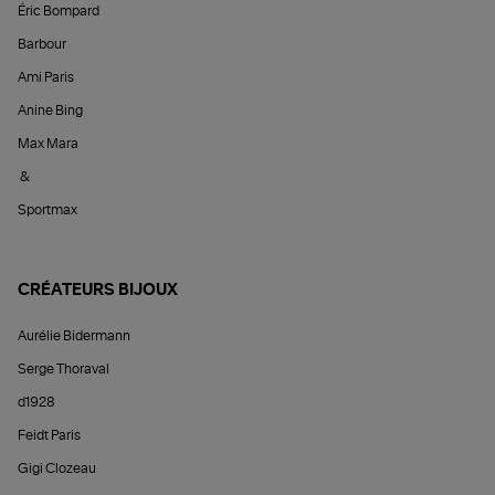
Éric Bompard
Barbour
Ami Paris
Anine Bing
Max Mara
&
Sportmax
CRÉATEURS BIJOUX
Aurélie Bidermann
Serge Thoraval
d1928
Feidt Paris
Gigi Clozeau