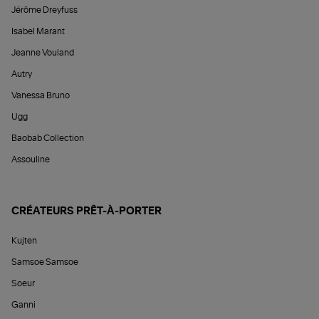
Jérôme Dreyfuss
Isabel Marant
Jeanne Vouland
Autry
Vanessa Bruno
Ugg
Baobab Collection
Assouline
CRÉATEURS PRÊT-À-PORTER
Kujten
Samsoe Samsoe
Soeur
Ganni