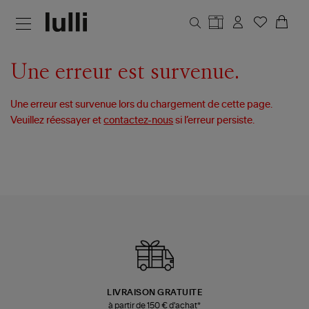
Aller au contenu principal
Une erreur est survenue.
Une erreur est survenue lors du chargement de cette page.
Veuillez réessayer et
contactez-nous
si l’erreur persiste.
LIVRAISON GRATUITE
à partir de 150 € d'achat*