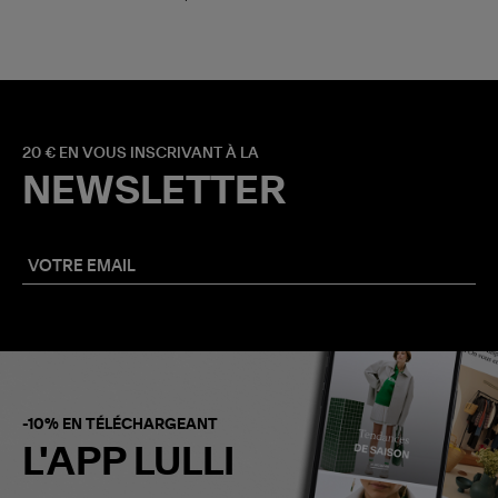
20 € EN VOUS INSCRIVANT À LA
NEWSLETTER
-10% EN TÉLÉCHARGEANT
L'APP LULLI