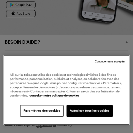
BESOIN D'AIDE ?
À PROPOS
Continuer sans accepter
NOS SERVICES
lulli-sur-la-toile.com utilise des cookies et technologies similaires à des fins de
performance, personnalisation, publicité et analyses, en collaboration avec des
partenaires tels que Google. Vous pouvez configurer vos choix via « Paramétrer »,
accepter l’ensemble des cookies (« J’accepte ») ou refuser ceux non strictement
SERVICE CLIENT
nécessaires (« Continuer sans accepter »). Pour en savoir plus sur l’utilisation de
vos données,
consulter notre politique de cookies
Paramètres des cookies
Autoriser tous les cookies
MODE DE PAIEMENT