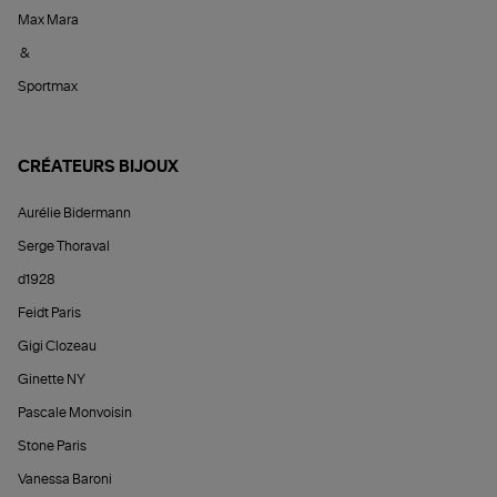
Max Mara
&
Sportmax
CRÉATEURS BIJOUX
Aurélie Bidermann
Serge Thoraval
d1928
Feidt Paris
Gigi Clozeau
Ginette NY
Pascale Monvoisin
Stone Paris
Vanessa Baroni