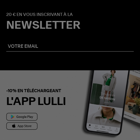
20 € EN VOUS INSCRIVANT À LA
NEWSLETTER
-10% EN TÉLÉCHARGEANT
L'APP LULLI