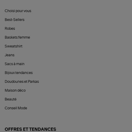
Choisi pour vous
Best-Sellers
Robes
Baskets femme
Sweatshirt
Jeans
Sacs à main
Bijoux tendances
Doudounes et Parkas
Maison déco
Beauté
Conseil Mode
OFFRES ET TENDANCES