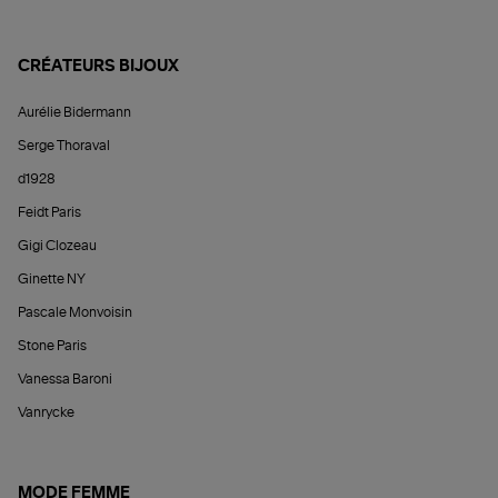
CRÉATEURS BIJOUX
Aurélie Bidermann
Serge Thoraval
d1928
Feidt Paris
Gigi Clozeau
Ginette NY
Pascale Monvoisin
Stone Paris
Vanessa Baroni
Vanrycke
MODE FEMME