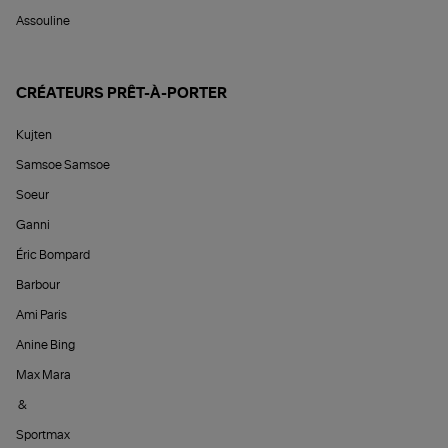
Assouline
CRÉATEURS PRÊT-À-PORTER
Kujten
Samsoe Samsoe
Soeur
Ganni
Éric Bompard
Barbour
Ami Paris
Anine Bing
Max Mara
&
Sportmax