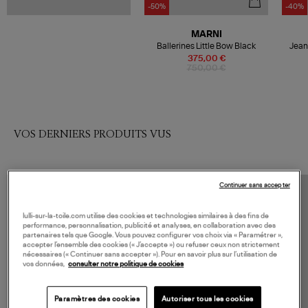
-50%
-40%
MARNI
Ballerines Little Bow Black
Jean
375,00 €
750,00 €
VOS DERNIERS PRODUITS VUS
Continuer sans accepter
lulli-sur-la-toile.com utilise des cookies et technologies similaires à des fins de
performance, personnalisation, publicité et analyses, en collaboration avec des
partenaires tels que Google. Vous pouvez configurer vos choix via « Paramétrer »,
accepter l’ensemble des cookies (« J’accepte ») ou refuser ceux non strictement
nécessaires (« Continuer sans accepter »). Pour en savoir plus sur l’utilisation de
vos données,
consulter notre politique de cookies
Paramètres des cookies
Autoriser tous les cookies