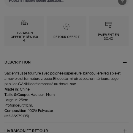
LIVRAISON
PAIEMENT EN
OFFERTE DÈS 150
RETOUR OFFERT
3X,4X
€
DESCRIPTION
Sac en fausse fourrure avec poignée supérieure, bandoulière réglable et
amovible et fermeture zippée. Etiquette miroir et poche intérieure. Logo
papillon GANNI doré embossé au dos du sac
Made in :
Chine.
Taille & Coupe :
Hauteur : 14cm
Largeur : 25cm
Profondeur : 11cm.
Composition :
100% Polyester.
(ref-A6979135)
LIVRAISON ET RETOUR