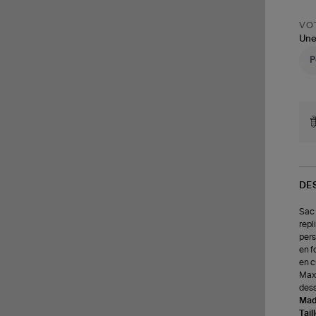
VOT
Une
DE
Sac 
repl
pers
en f
en c
Max 
dess
Made
Tail