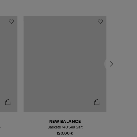
NEW BALANCE
e
Baskets 740 Sea Salt
Veste
120,00 €