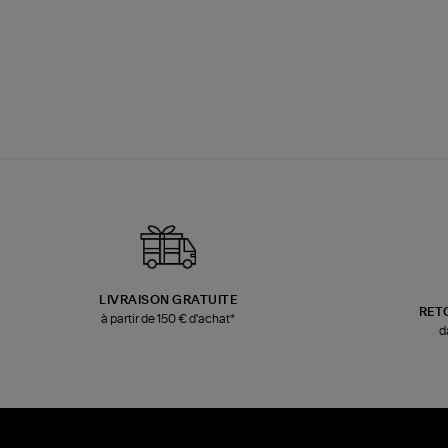
LIVRAISON GRATUITE
RET
à partir de 150 € d'achat*
d