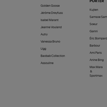
PORTER
Golden Goose
Kujten
Jérôme Dreyfuss
Samsoe Sam
Isabel Marant
Soeur
Jeanne Vouland
Ganni
Autry
Éric Bompar
Vanessa Bruno
Barbour
Ugg
Ami Paris
Baobab Collection
Anine Bing
Assouline
Max Mara
&
Sportmax