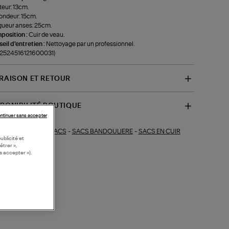
eur: 13cm.
ondeur: 15cm.
ueur anses: 25cm.
position :
Cuir de veau.
eil d'entretien :
Nettoyage par un professionnel.
-2524516121600031)
VRAISON ET RETOUR
SPONIBILITÉ BOUTIQUE
ntinuer sans accepter
SACS
-
SACS BANDOULIERE
-
SACS EN CUIR
ections similaires :
ublicité et
étrer »,
s accepter »).