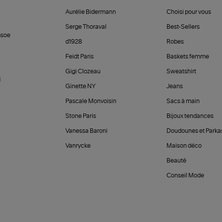
Aurélie Bidermann
Choisi pour vous
Serge Thoraval
Best-Sellers
soe
d1928
Robes
Feidt Paris
Baskets femme
Gigi Clozeau
Sweatshirt
d
Ginette NY
Jeans
Pascale Monvoisin
Sacs à main
Stone Paris
Bijoux tendances
Vanessa Baroni
Doudounes et Parka
Vanrycke
Maison déco
Beauté
Conseil Mode