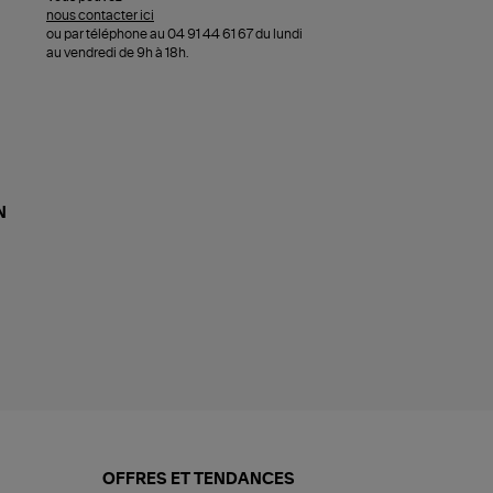
nous contacter ici
ou par téléphone au 04 91 44 61 67 du lundi
au vendredi de 9h à 18h.
N
OFFRES ET TENDANCES