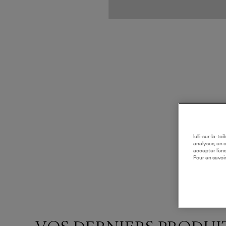
lulli-sur-la-t
analyses, en 
accepter l’en
Pour en savoir