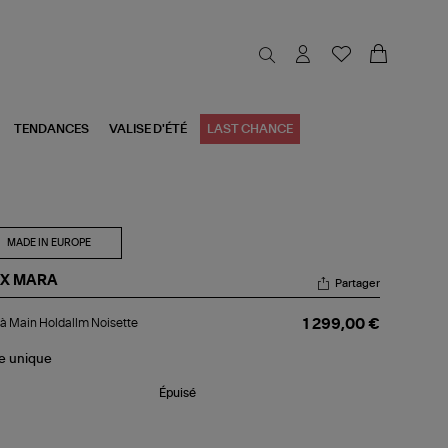
TENDANCES
VALISE D'ÉTÉ
LAST CHANCE
MADE IN EUROPE
X MARA
Partager
c
à Main Holdallm Noisette
1 299,00 €
in
dallm
le
unique
sette
Épuisé