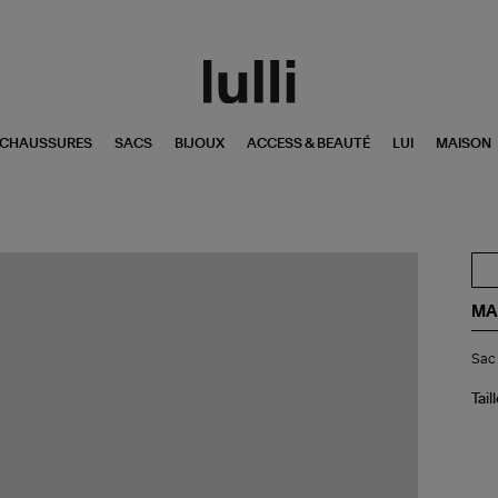
CHAUSSURES
SACS
BIJOUX
ACCESS & BEAUTÉ
LUI
MAISON
MA
Sa
Sac 
à
Ma
Hol
Tail
Noi