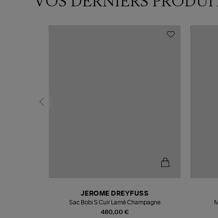
VOS DERNIERS PRODUI
N
JEROME DREYFUSS
te
Sac Bobi S Cuir Lamé Champagne
M
480,00 €