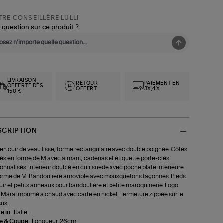
RE CONSEILLÈRE LULLI
 question sur ce produit ?
LIVRAISON
RETOUR
PAIEMENT EN
OFFERTE DÈS
OFFERT
3X,4X
150 €
SCRIPTION
en cuir de veau lisse, forme rectangulaire avec double poignée. Côtés
iés en forme de M avec aimant, cadenas et étiquette porte-clés
onnalisés. Intérieur doublé en cuir suédé avec poche plate intérieure
orme de M. Bandoulière amovible avec mousquetons façonnés. Pieds
uir et petits anneaux pour bandoulière et petite maroquinerie. Logo
Mara imprimé à chaud avec carte en nickel. Fermeture zippée sur le
us.
 in :
Italie.
le & Coupe :
Longueur: 26cm.