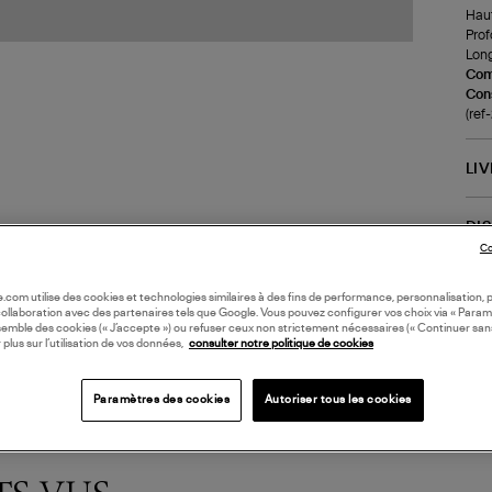
Haut
Prof
Long
Com
Cons
(ref
LI
DI
Co
Coll
oile.com utilise des cookies et technologies similaires à des fins de performance, personnalisation, p
collaboration avec des partenaires tels que Google. Vous pouvez configurer vos choix via « Param
semble des cookies (« J’accepte ») ou refuser ceux non strictement nécessaires (« Continuer san
 plus sur l’utilisation de vos données,
consulter notre politique de cookies
Paramètres des cookies
Autoriser tous les cookies