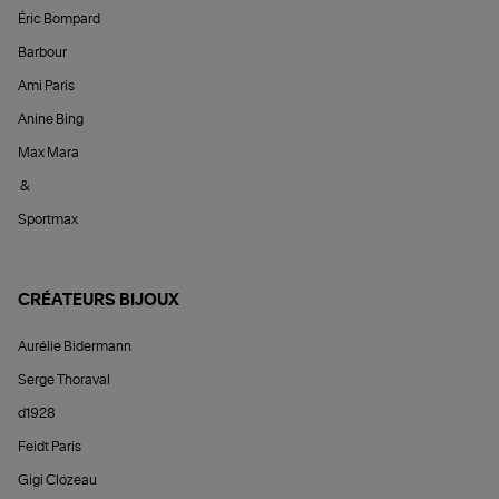
Éric Bompard
Barbour
Ami Paris
Anine Bing
Max Mara
&
Sportmax
CRÉATEURS BIJOUX
Aurélie Bidermann
Serge Thoraval
d1928
Feidt Paris
Gigi Clozeau