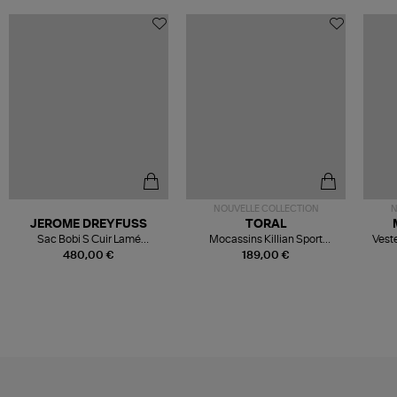
NOUVELLE COLLECTION
N
JEROME DREYFUSS
TORAL
Sac Bobi S Cuir Lamé
Mocassins Killian Sport
Veste
Champagne
Mousse
480,00 €
189,00 €