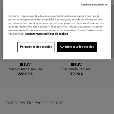
Continuer sans accepter
lulli-sur-la-toile.com utilise des cookies et technologies similaires à des fins de
performance, personnalisation, publicité et analyses, en collaboration avec des
partenaires tels que Google. Vous pouvez configurer vos choix via « Paramétrer »,
accepter l’ensemble des cookies (« J’accepte ») ou refuser ceux non strictement
nécessaires (« Continuer sans accepter »). Pour en savoir plus sur l’utilisation de
vos données,
consulter notre politique de cookies
Paramètres des cookies
Autoriser tous les cookies
IBELIV
IBELIV
Sac Noumena Dark Tea
Sac Mirozy Dark Tea
220,00 €
170,00 €
VOS DERNIERS PRODUITS VUS