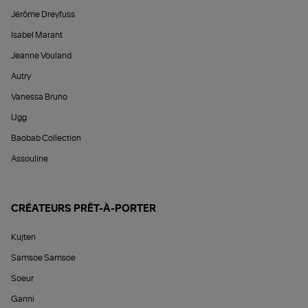
Jérôme Dreyfuss
Isabel Marant
Jeanne Vouland
Autry
Vanessa Bruno
Ugg
Baobab Collection
Assouline
CRÉATEURS PRÊT-À-PORTER
Kujten
Samsoe Samsoe
Soeur
Ganni