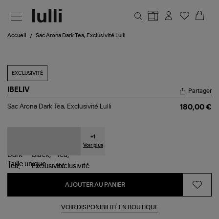
Aller au contenu principal
Accueil
Sac Arona Dark Tea, Exclusivité Lulli
EXCLUSIVITÉ
IBELIV
Partager
Sac
Sac Arona Dark Tea, Exclusivité Lulli
180,00 €
Arona
Dark
Tea,
Exclusivité
+
1
Lulli
Voir plus
Taille
unique
AJOUTER AU PANIER
VOIR DISPONIBILITÉ EN BOUTIQUE