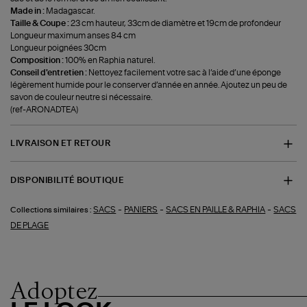
Made in :
Madagascar.
Taille & Coupe :
23 cm hauteur, 33cm de diamètre et 19cm de profondeur
Longueur maximum anses 84 cm
Longueur poignées 30cm
Composition :
100% en Raphia naturel.
Conseil d'entretien :
Nettoyez facilement votre sac à l’aide d’une éponge
légèrement humide pour le conserver d’année en année. Ajoutez un peu de
savon de couleur neutre si nécessaire.
(ref-ARONADTEA)
LIVRAISON ET RETOUR
DISPONIBILITÉ BOUTIQUE
-
-
-
SACS
PANIERS
SACS EN PAILLE & RAPHIA
SACS
Collections similaires :
DE PLAGE
Adoptez