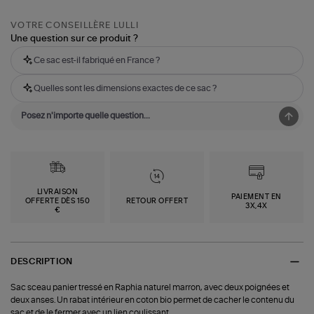
VOTRE CONSEILLÈRE LULLI
Une question sur ce produit ?
Ce sac est-il fabriqué en France ?
Quelles sont les dimensions exactes de ce sac ?
LIVRAISON
PAIEMENT EN
OFFERTE DÈS 150
RETOUR OFFERT
3X,4X
€
DESCRIPTION
Sac sceau panier tressé en Raphia naturel marron, avec deux poignées et
deux anses. Un rabat intérieur en coton bio permet de cacher le contenu du
sac et de le fermer avec un lien coulissant.