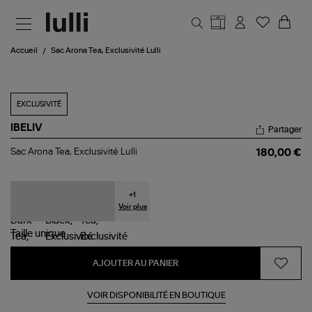
Aller au contenu principal
Accueil
Sac Arona Tea, Exclusivité Lulli
EXCLUSIVITÉ
IBELIV
Partager
Sac
Sac Arona Tea, Exclusivité Lulli
180,00 €
Arona
Tea,
Exclusivité
Lulli
+
1
Voir plus
Taille
unique
AJOUTER AU PANIER
VOIR DISPONIBILITÉ EN BOUTIQUE