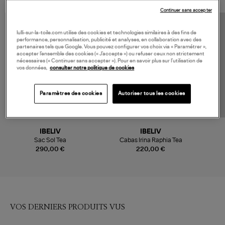
Continuer sans accepter
lulli-sur-la-toile.com utilise des cookies et technologies similaires à des fins de
performance, personnalisation, publicité et analyses, en collaboration avec des
partenaires tels que Google. Vous pouvez configurer vos choix via « Paramétrer »,
accepter l’ensemble des cookies (« J’accepte ») ou refuser ceux non strictement
nécessaires (« Continuer sans accepter »). Pour en savoir plus sur l’utilisation de
vos données,
consulter notre politique de cookies
Paramètres des cookies
Autoriser tous les cookies
IBELIV
IBELIV
Sac Sol Tea
Cabas Irina Raphia Tea
290,00 €
220,00 €
VOS DERNIERS PRODUITS VUS