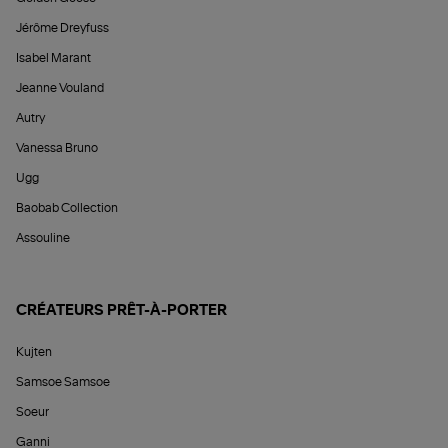
Jérôme Dreyfuss
Isabel Marant
Jeanne Vouland
Autry
Vanessa Bruno
Ugg
Baobab Collection
Assouline
CRÉATEURS PRÊT-À-PORTER
Kujten
Samsoe Samsoe
Soeur
Ganni