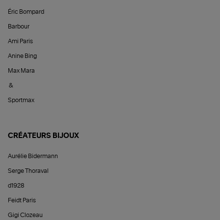
Éric Bompard
Barbour
Ami Paris
Anine Bing
Max Mara
&
Sportmax
CRÉATEURS BIJOUX
Aurélie Bidermann
Serge Thoraval
d1928
Feidt Paris
Gigi Clozeau