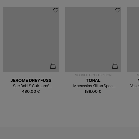
NOUVELLE COLLECTION
N
JEROME DREYFUSS
TORAL
Sac Bobi S Cuir Lamé
Mocassins Killian Sport
Veste
Champagne
Mousse
480,00 €
189,00 €