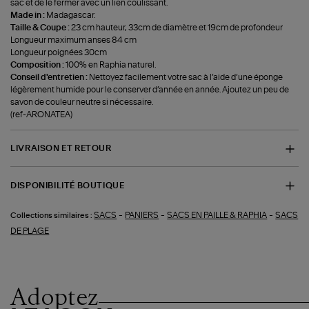
sac et de le fermer avec un lien coulissant.
Made in :
Madagascar.
Taille & Coupe :
23 cm hauteur, 33cm de diamètre et 19cm de profondeur
Longueur maximum anses 84 cm
Longueur poignées 30cm
Composition :
100% en Raphia naturel.
Conseil d'entretien :
Nettoyez facilement votre sac à l’aide d’une éponge
légèrement humide pour le conserver d’année en année. Ajoutez un peu de
savon de couleur neutre si nécessaire.
(ref-ARONATEA)
LIVRAISON ET RETOUR
DISPONIBILITÉ BOUTIQUE
-
-
-
SACS
PANIERS
SACS EN PAILLE & RAPHIA
SACS
Collections similaires :
DE PLAGE
Adoptez