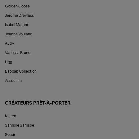
Golden Goose
Jérôme Dreyfuss
Isabel Marant
Jeanne Vouland
Autry
Vanessa Bruno
Ugg
Baobab Collection
Assouline
CRÉATEURS PRÊT-À-PORTER
Kujten
Samsoe Samsoe
Soeur