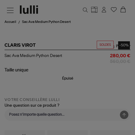
Aller au contenu principal
Accueil
Sac Ava Medium Python Desert
SOLDES
-50%
CLARIS VIROT
Partager
Sac
Sac Ava Medium Python Desert
280,00 €
Ava
560,00 €
Medium
Python
Taille
unique
Desert
Épuisé
VOTRE CONSEILLÈRE LULLI
Une question sur ce produit ?