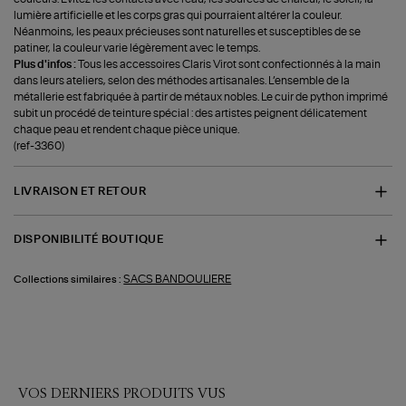
lumière artificielle et les corps gras qui pourraient altérer la couleur.
Néanmoins, les peaux précieuses sont naturelles et susceptibles de se
patiner, la couleur varie légèrement avec le temps.
Plus d'infos :
Tous les accessoires Claris Virot sont confectionnés à la main
dans leurs ateliers, selon des méthodes artisanales. L’ensemble de la
métallerie est fabriquée à partir de métaux nobles. Le cuir de python imprimé
subit un procédé de teinture spécial : des artistes peignent délicatement
chaque peau et rendent chaque pièce unique.
(ref-3360)
LIVRAISON ET RETOUR
DISPONIBILITÉ BOUTIQUE
SACS BANDOULIERE
Collections similaires :
VOS DERNIERS PRODUITS VUS