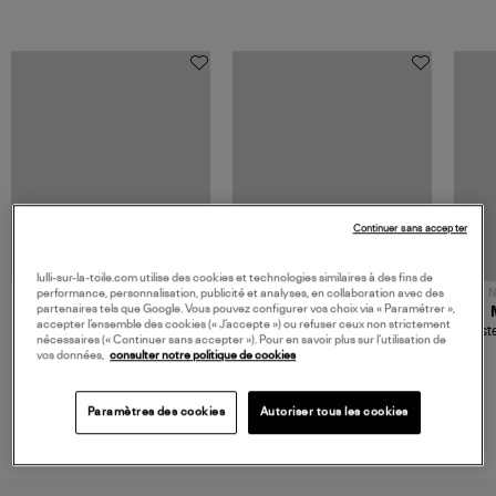
Continuer sans accepter
lulli-sur-la-toile.com utilise des cookies et technologies similaires à des fins de
performance, personnalisation, publicité et analyses, en collaboration avec des
NOUVELLE COLLECTION
N
partenaires tels que Google. Vous pouvez configurer vos choix via « Paramétrer »,
JEROME DREYFUSS
TORAL
accepter l’ensemble des cookies (« J’accepte ») ou refuser ceux non strictement
Sac Bobi S Cuir Lamé
Mocassins Killian Sport
Veste
nécessaires (« Continuer sans accepter »). Pour en savoir plus sur l’utilisation de
Champagne
Mousse
480,00 €
189,00 €
vos données,
consulter notre politique de cookies
Paramètres des cookies
Autoriser tous les cookies