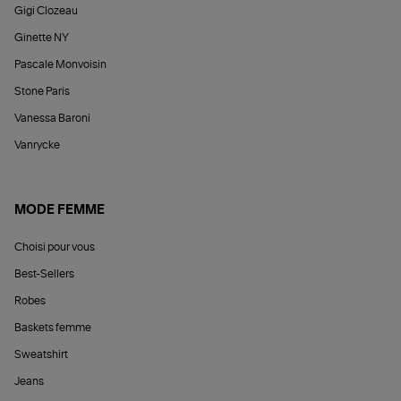
Gigi Clozeau
Ginette NY
Pascale Monvoisin
Stone Paris
Vanessa Baroni
Vanrycke
MODE FEMME
Choisi pour vous
Best-Sellers
Robes
Baskets femme
Sweatshirt
Jeans