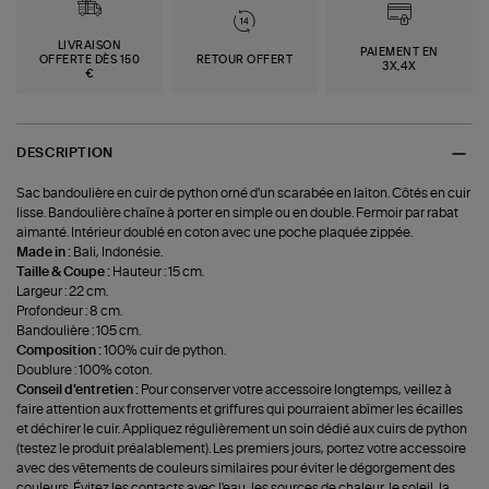
LIVRAISON
PAIEMENT EN
OFFERTE DÈS 150
RETOUR OFFERT
3X,4X
€
DESCRIPTION
Sac bandoulière en cuir de python orné d'un scarabée en laiton. Côtés en cuir
lisse. Bandoulière chaîne à porter en simple ou en double. Fermoir par rabat
aimanté. Intérieur doublé en coton avec une poche plaquée zippée.
Made in :
Bali, Indonésie.
Taille & Coupe :
Hauteur : 15 cm.
Largeur : 22 cm.
Profondeur : 8 cm.
Bandoulière : 105 cm.
Composition :
100% cuir de python.
Doublure : 100% coton.
Conseil d'entretien :
Pour conserver votre accessoire longtemps, veillez à
faire attention aux frottements et griffures qui pourraient abîmer les écailles
et déchirer le cuir. Appliquez régulièrement un soin dédié aux cuirs de python
(testez le produit préalablement). Les premiers jours, portez votre accessoire
avec des vêtements de couleurs similaires pour éviter le dégorgement des
couleurs. Évitez les contacts avec l'eau, les sources de chaleur, le soleil, la