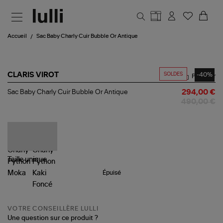
Aller au contenu principal
Accueil
Sac Baby Charly Cuir Bubble Or Antique
SOLDES
-40%
CLARIS VIROT
Partager
Sac
Sac Baby Charly Cuir Bubble Or Antique
294,00 €
Baby
490,00 €
Charly
Cuir
Bubble
Or
Antique
Taille
unique
Épuisé
VOTRE CONSEILLÈRE LULLI
Une question sur ce produit ?