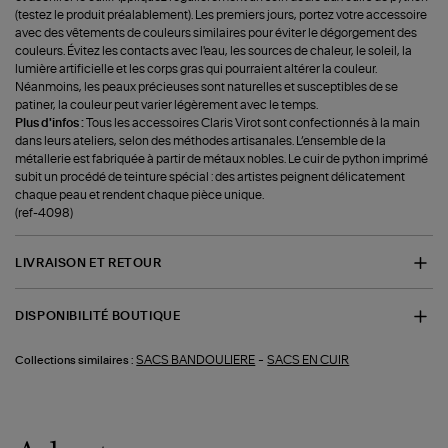
(testez le produit préalablement). Les premiers jours, portez votre accessoire
avec des vêtements de couleurs similaires pour éviter le dégorgement des
couleurs. Évitez les contacts avec l'eau, les sources de chaleur, le soleil, la
lumière artificielle et les corps gras qui pourraient altérer la couleur.
Néanmoins, les peaux précieuses sont naturelles et susceptibles de se
patiner, la couleur peut varier légèrement avec le temps.
Plus d'infos :
Tous les accessoires Claris Virot sont confectionnés à la main
dans leurs ateliers, selon des méthodes artisanales. L’ensemble de la
métallerie est fabriquée à partir de métaux nobles. Le cuir de python imprimé
subit un procédé de teinture spécial : des artistes peignent délicatement
chaque peau et rendent chaque pièce unique.
(ref-4098)
LIVRAISON ET RETOUR
DISPONIBILITÉ BOUTIQUE
-
SACS BANDOULIERE
SACS EN CUIR
Collections similaires :