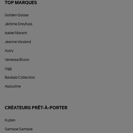
TOP MARQUES
Golden Goose
Jérôme Dreyfuss
Isabel Marant
Jeanne Vouland
Autry
Vanessa Bruno
Ugg
Baobab Collection
Assouline
CRÉATEURS PRÊT-À-PORTER
Kujten
Samsoe Samsoe