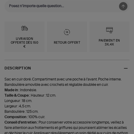
LIVRAISON
PAIEMENT EN
OFFERTE DÈS 150
RETOUR OFFERT
3X,4X
€
DESCRIPTION
Sac en cuir doré. Compartiment avec une poche à l’avant. Poche interne.
Bandoulière amovible avec crochets et réglable doublée en cuir.
Made in :
Indonésie.
Taille & Coupe :
Hauteur : 12 cm.
Longueur : 18 cm.
Largeur : 4,5 cm.
Bandoulière : 125 cm.
Composition :
100% cuir.
Conseil d'entretien :
Pour conserver votre accessoire longtemps, veillez à
faire attention aux frottements et griffures qui pourraient abîmer les écailles
et déchirer le cuir. Appliquez régulièrement un soin dédié aux cuirs de python