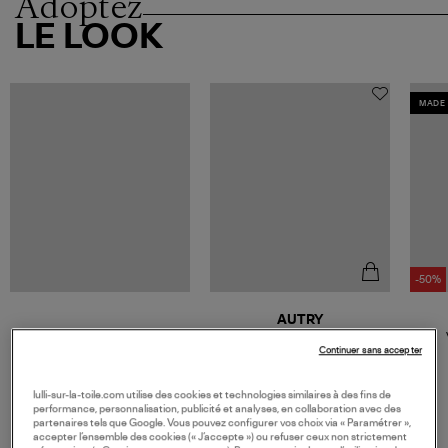
Adoptez
LE LOOK
MADE 
-50%
AUTRY
Baskets Medalist Low Femme
Leat Swoll
Continuer sans accepter
190,00 €
lulli-sur-la-toile.com utilise des cookies et technologies similaires à des fins de
performance, personnalisation, publicité et analyses, en collaboration avec des
partenaires tels que Google. Vous pouvez configurer vos choix via « Paramétrer »,
accepter l’ensemble des cookies (« J’accepte ») ou refuser ceux non strictement