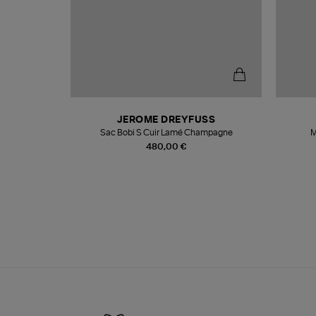
N
JEROME DREYFUSS
te
Sac Bobi S Cuir Lamé Champagne
M
480,00 €