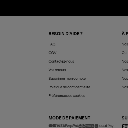
BESOIN D'AIDE ?
À 
FAQ
Nos
CGV
Qui 
Contactez-nous
Nos
Vos retours
Nos
Supprimer mon compte
Nos
Politique de confidentialité
Nos 
Préférences de cookies
MODE DE PAIEMENT
SU