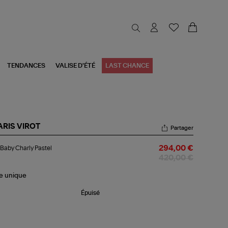
TENDANCES
VALISE D'ÉTÉ
LAST CHANCE
ARIS VIROT
Partager
c
Baby Charly Pastel
294,00 €
by
rly
420,00 €
tel
le
unique
Épuisé