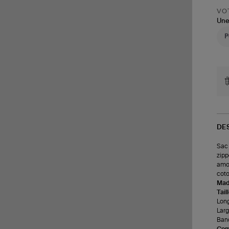
VOT
Une
DE
Sac 
zipp
amov
coto
Made
Tail
Long
Larg
Band
Com