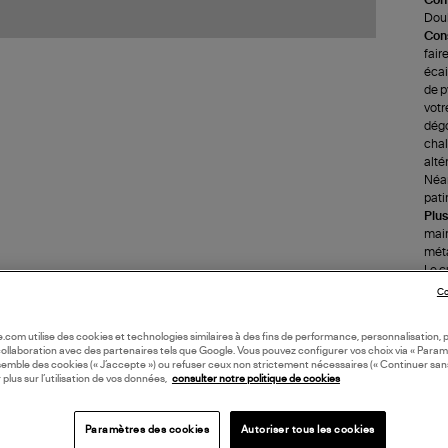
Doub
Cons
fair
écai
de p
votr
dégo
chale
alté
Néan
pati
Plus
main
méta
Le c
arti
Co
uniq
(ref
oile.com utilise des cookies et technologies similaires à des fins de performance, personnalisation, p
collaboration avec des partenaires tels que Google. Vous pouvez configurer vos choix via « Param
semble des cookies (« J’accepte ») ou refuser ceux non strictement nécessaires (« Continuer san
LI
 plus sur l’utilisation de vos données,
consulter notre politique de cookies
DI
Paramètres des cookies
Autoriser tous les cookies