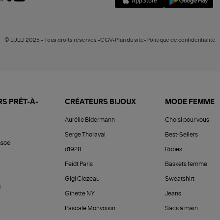
© LULLI 2025 - Tous droits réservés -CGV-Plan du site-Politique de confidentialité
S PRÊT-À-
CRÉATEURS BIJOUX
MODE FEMME
Aurélie Bidermann
Choisi pour vous
Serge Thoraval
Best-Sellers
soe
d1928
Robes
Feidt Paris
Baskets femme
Gigi Clozeau
Sweatshirt
d
Ginette NY
Jeans
Pascale Monvoisin
Sacs à main