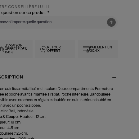
RE CONSEILLÈRE LULLI
 question sur ce produit ?
LIVRAISON
RETOUR
PAIEMENT EN
OFFERTE DÈS
OFFERT
3X,4X
150 €
SCRIPTION
en cuir lisse métallisé multicolore. Deux compartiments. Fermeture
ée et poche avant aimantée à rabat. Poche intérieure. Bandoulière
ible avec crochets et réglable doublée en cuir. Intérieur doublé en
n avec un poche zippée.
 in :
Bali, Indonésie.
le & Coupe :
Hauteur : 12 cm.
ueur : 18 cm.
eur : 4,5 cm.
oulière : 125 cm.
position :
100% cuir.