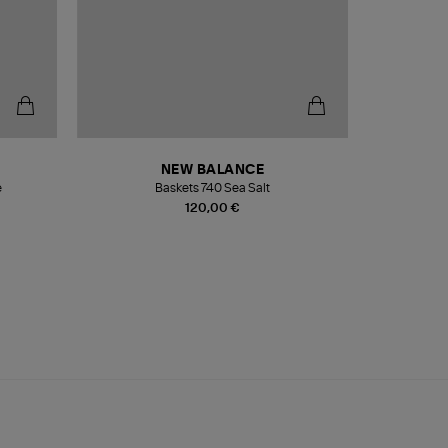
NEW BALANCE
e
Baskets 740 Sea Salt
Veste
120,00 €