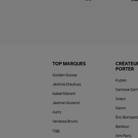
TOP MARQUES
CRÉATEUR
PORTER
Golden Goose
Kujten
Jérôme Dreyfuss
Samsoe Sam
Isabel Marant
Soeur
Jeanne Vouland
Ganni
Autry
Éric Bompar
Vanessa Bruno
Barbour
Ugg
Ami Paris