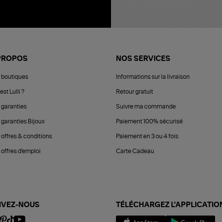
PROPOS
NOS SERVICES
 boutiques
Informations sur la livraison
est Lulli ?
Retour gratuit
 garanties
Suivre ma commande
 garanties Bijoux
Paiement 100% sécurisé
 offres & conditions
Paiement en 3 ou 4 fois
offres d'emploi
Carte Cadeau
IVEZ-NOUS
TÉLÉCHARGEZ L'APPLICATIO