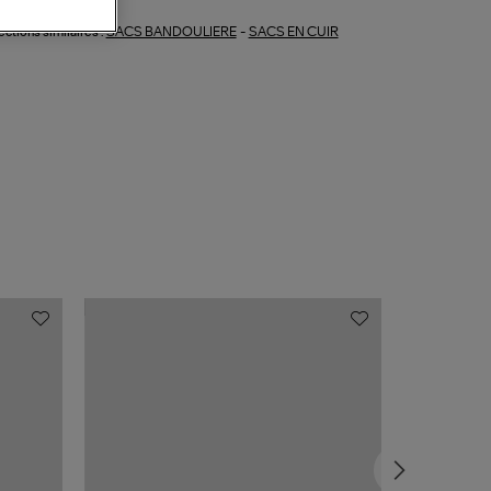
SACS BANDOULIERE
-
SACS EN CUIR
ections similaires :