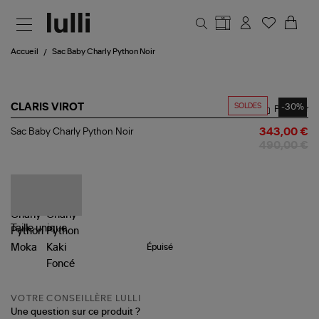
Aller au contenu principal
Accueil
Sac Baby Charly Python Noir
SOLDES
-30%
CLARIS VIROT
Partager
Sac
Sac Baby Charly Python Noir
343,00 €
Baby
490,00 €
Charly
Python
Noir
Taille
unique
Épuisé
VOTRE CONSEILLÈRE LULLI
Une question sur ce produit ?