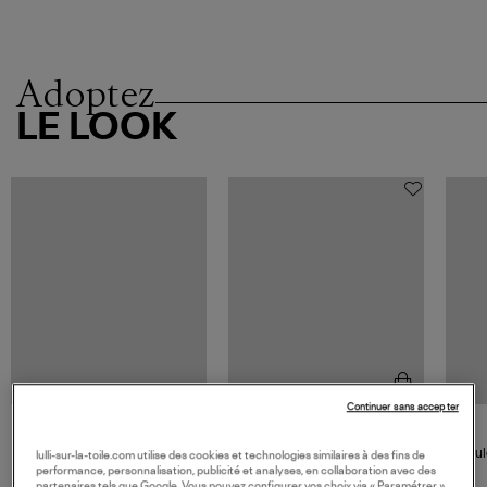
Adoptez
LE LOOK
Continuer sans accepter
CLARIS VIROT
Mules Odette Python Clous
Mul
lulli-sur-la-toile.com utilise des cookies et technologies similaires à des fins de
Noir Doré
performance, personnalisation, publicité et analyses, en collaboration avec des
270,00 €
partenaires tels que Google. Vous pouvez configurer vos choix via « Paramétrer »,