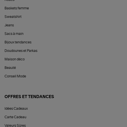
Baskets femme
Sweatshirt
Jeans
Sacs à main
Bijoux tendances
Doudounes et Parkas
Maison déco
Beauté
Conseil Mode
OFFRES ET TENDANCES
Idées Cadeaux
Carte Cadeau
Valeurs Sûres