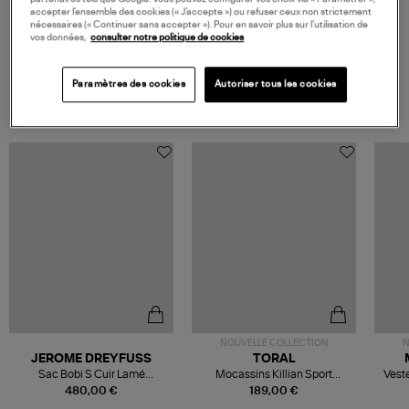
accepter l’ensemble des cookies (« J’accepte ») ou refuser ceux non strictement
nécessaires (« Continuer sans accepter »). Pour en savoir plus sur l’utilisation de
vos données,
consulter notre politique de cookies
Paramètres des cookies
Autoriser tous les cookies
VOS DERNIERS PRODUITS VUS
NOUVELLE COLLECTION
N
JEROME DREYFUSS
TORAL
Sac Bobi S Cuir Lamé
Mocassins Killian Sport
Veste
Champagne
Mousse
480,00 €
189,00 €