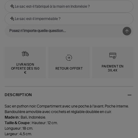
Le sac est-il fabriqué à la main en Indonésie ?
Le sac est-il imperméable ?
LIVRAISON
PAIEMENT EN
OFFERTE DÈS 150
RETOUR OFFERT
3X,4X
€
DESCRIPTION
Sac en python noir. Compartiment avec une poche à l’avant. Poche interne.
Bandoulière amovible avec crochets et réglable doublée en cuir.
Made in :
Bali, Indonésie.
Taille & Coupe :
Hauteur : 12 cm.
Longueur : 18 cm.
Largeur : 4,5 cm.