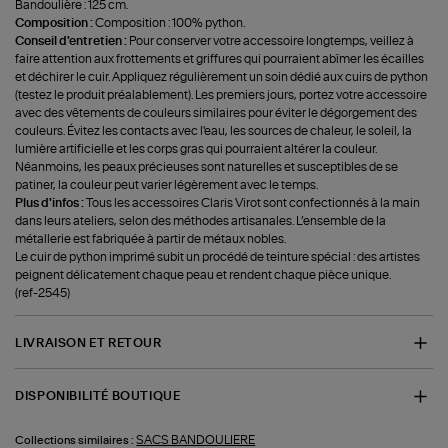
Bandoulière : 125 cm.
Composition :
Composition : 100% python.
Conseil d'entretien :
Pour conserver votre accessoire longtemps, veillez à
faire attention aux frottements et griffures qui pourraient abîmer les écailles
et déchirer le cuir. Appliquez régulièrement un soin dédié aux cuirs de python
(testez le produit préalablement). Les premiers jours, portez votre accessoire
avec des vêtements de couleurs similaires pour éviter le dégorgement des
couleurs. Évitez les contacts avec l'eau, les sources de chaleur, le soleil, la
lumière artificielle et les corps gras qui pourraient altérer la couleur.
Néanmoins, les peaux précieuses sont naturelles et susceptibles de se
patiner, la couleur peut varier légèrement avec le temps.
Plus d'infos :
Tous les accessoires Claris Virot sont confectionnés à la main
dans leurs ateliers, selon des méthodes artisanales. L’ensemble de la
métallerie est fabriquée à partir de métaux nobles.
Le cuir de python imprimé subit un procédé de teinture spécial : des artistes
peignent délicatement chaque peau et rendent chaque pièce unique.
(ref-2545)
LIVRAISON ET RETOUR
DISPONIBILITÉ BOUTIQUE
SACS BANDOULIERE
Collections similaires :