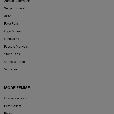
Aurélie Bidermann
Serge Thoraval
d1928
Feidt Paris
Gigi Clozeau
Ginette NY
Pascale Monvoisin
Stone Paris
Vanessa Baroni
Vanrycke
MODE FEMME
Choisi pour vous
Best-Sellers
Robes