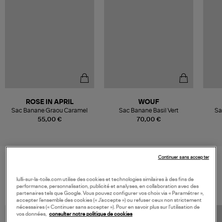
ROSE IN APRIL
WOUF
Sac Banane Graou Caramel
Sac Banane Basil Vert
Sa
55,00 €
70,00 €
Continuer sans accepter
VOS DERNIERS PRODUITS VUS
lulli-sur-la-toile.com utilise des cookies et technologies similaires à des fins de
performance, personnalisation, publicité et analyses, en collaboration avec des
partenaires tels que Google. Vous pouvez configurer vos choix via « Paramétrer »,
accepter l’ensemble des cookies (« J’accepte ») ou refuser ceux non strictement
nécessaires (« Continuer sans accepter »). Pour en savoir plus sur l’utilisation de
vos données,
consulter notre politique de cookies