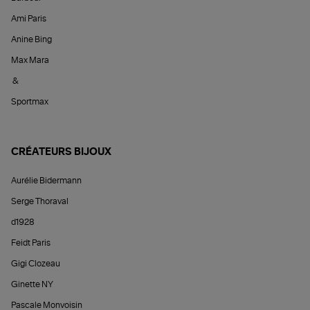
Ami Paris
Anine Bing
Max Mara
&
Sportmax
CRÉATEURS BIJOUX
Aurélie Bidermann
Serge Thoraval
d1928
Feidt Paris
Gigi Clozeau
Ginette NY
Pascale Monvoisin