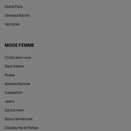
Stone Paris
Vanessa Baroni
Vanrycke
MODE FEMME
Choisi pour vous
Best-Sellers
Robes
Baskets femme
Sweatshirt
Jeans
Sacs à main
Bijoux tendances
Doudounes et Parkas