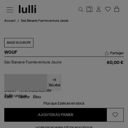
Aller au contenu principal
Accueil
Sac Banane Fuerteventura Jaune
MADE IN EUROPE
WOUF
Partager
Sac
Sac Banane Fuerteventura Jaune
60,00 €
Banane
Fuerteventura
Jaune
+
6
Voir plus
Taille
unique
Plus que 2 pièces en stock
AJOUTER AU PANIER
VOIR DISPONIBILITÉ EN BOUTIQUE