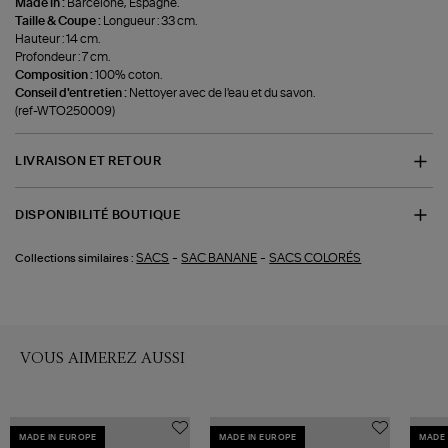
Made in :
Barcelone, Espagne.
Taille & Coupe :
Longueur : 33 cm.
Hauteur : 14 cm.
Profondeur : 7 cm.
Composition :
100% coton.
Conseil d'entretien :
Nettoyer avec de l'eau et du savon.
(ref-WTO250009)
LIVRAISON ET RETOUR
DISPONIBILITÉ BOUTIQUE
-
-
SACS
SAC BANANE
SACS COLORÉS
Collections similaires :
VOUS AIMEREZ AUSSI
MADE IN EUROPE
MADE IN EUROPE
MADE 