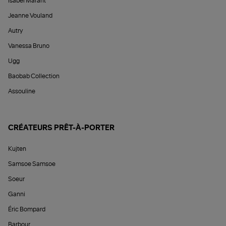
Isabel Marant
Jeanne Vouland
Autry
Vanessa Bruno
Ugg
Baobab Collection
Assouline
CRÉATEURS PRÊT-À-PORTER
Kujten
Samsoe Samsoe
Soeur
Ganni
Éric Bompard
Barbour