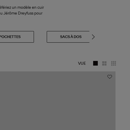
éfériez un modèle en cuir
 ou Jérôme Dreyfuss pour
POCHETTES
SACS À DOS
SACS
VUE