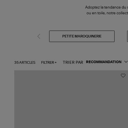
Adoptez la tendance du s
ou en toile, notre coll
PETITE MAROQUINERIE
35 ARTICLES
FILTRER +
TRIER PAR