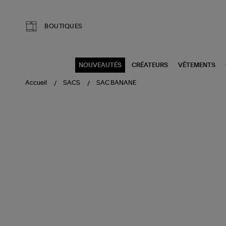
Aller au contenu principal
BOUTIQUES
NOUVEAUTÉS
CRÉATEURS
VÊTEMENTS
Accueil
SACS
SAC BANANE