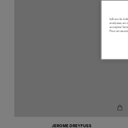
lulli-sur-la-t
analyses, en 
accepter l’en
Pour en savoir
JEROME DREYFUSS