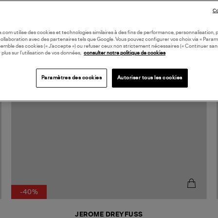
Co
oile.com utilise des cookies et technologies similaires à des fins de performance, personnalisation, p
collaboration avec des partenaires tels que Google. Vous pouvez configurer vos choix via « Param
semble des cookies (« J’accepte ») ou refuser ceux non strictement nécessaires (« Continuer san
 plus sur l’utilisation de vos données,
consulter notre politique de cookies
Paramètres des cookies
Autoriser tous les cookies
-40%
JEROME DREYFUSS