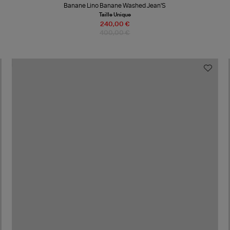
Banane Lino Banane Washed Jean'S
Taille Unique
240,00 €
400,00 €