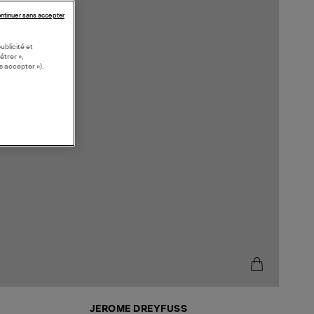
ntinuer sans accepter
ublicité et
étrer »,
s accepter »).
JEROME DREYFUSS