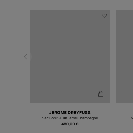
N
JEROME DREYFUSS
te
Sac Bobi S Cuir Lamé Champagne
M
480,00 €