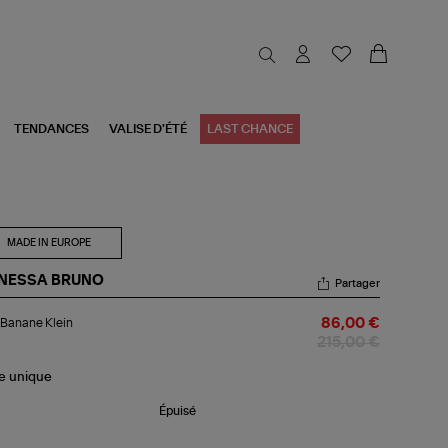
TENDANCES
VALISE D'ÉTÉ
LAST CHANCE
MADE IN EUROPE
NESSA BRUNO
Partager
c
Banane Klein
86,00 €
nane
in
215,00 €
le
unique
Épuisé