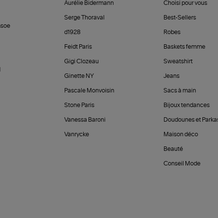
Aurélie Bidermann
Choisi pour vous
Serge Thoraval
Best-Sellers
soe
d1928
Robes
Feidt Paris
Baskets femme
Gigi Clozeau
Sweatshirt
d
Ginette NY
Jeans
Pascale Monvoisin
Sacs à main
Stone Paris
Bijoux tendances
Vanessa Baroni
Doudounes et Parka
Vanrycke
Maison déco
Beauté
Conseil Mode