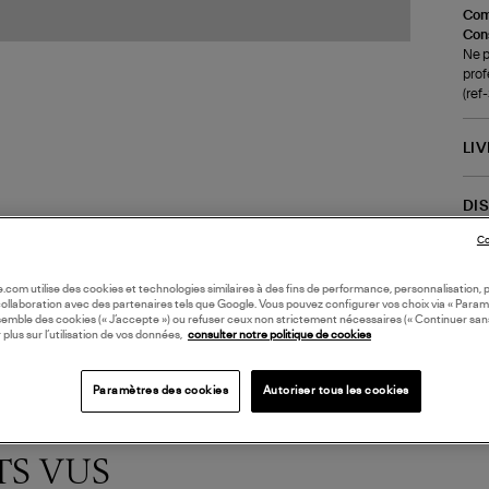
Com
Cons
Ne p
prof
(re
LI
DI
Co
Coll
oile.com utilise des cookies et technologies similaires à des fins de performance, personnalisation, p
collaboration avec des partenaires tels que Google. Vous pouvez configurer vos choix via « Param
semble des cookies (« J’accepte ») ou refuser ceux non strictement nécessaires (« Continuer san
 plus sur l’utilisation de vos données,
consulter notre politique de cookies
Paramètres des cookies
Autoriser tous les cookies
TS VUS