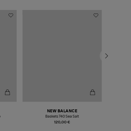
NEW BALANCE
e
Baskets 740 Sea Salt
Veste
120,00 €