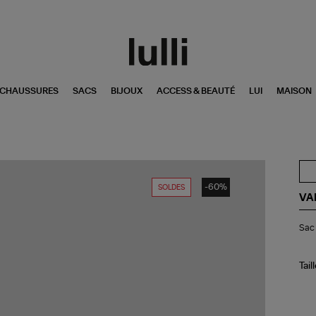
CHAUSSURES
SACS
BIJOUX
ACCESS & BEAUTÉ
LUI
MAISON
-60%
SOLDES
VA
Sa
Sac 
Ba
Kle
Tail