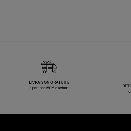
LIVRAISON GRATUITE
RET
à partir de 150 € d'achat*
d