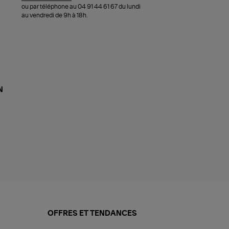
ou par téléphone au 04 91 44 61 67 du lundi
au vendredi de 9h à 18h.
N
OFFRES ET TENDANCES