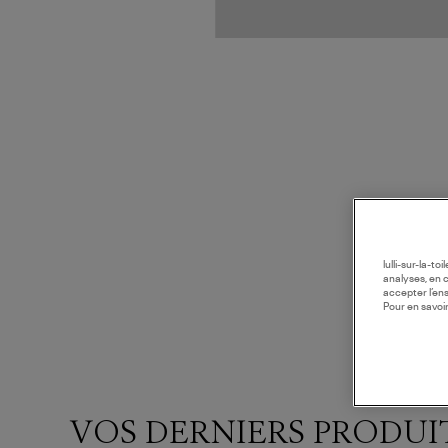
lulli-sur-la-t
analyses, en 
accepter l’en
Pour en savoir
VOS DERNIERS PRODUI