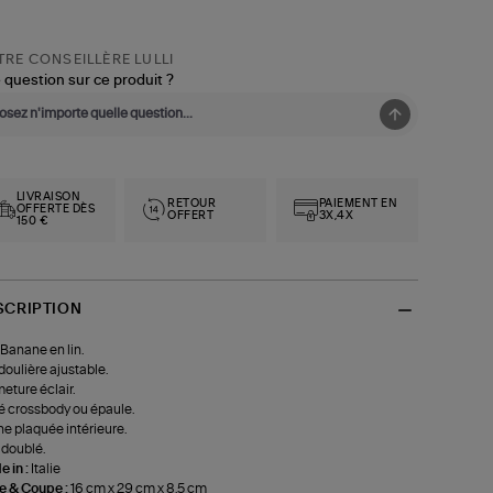
RE CONSEILLÈRE LULLI
 question sur ce produit ?
LIVRAISON
RETOUR
PAIEMENT EN
OFFERTE DÈS
OFFERT
3X,4X
150 €
SCRIPTION
Banane en lin.
oulière ajustable.
eture éclair.
é crossbody ou épaule.
e plaquée intérieure.
doublé.
 in :
Italie
le & Coupe :
16 cm x 29 cm x 8.5 cm