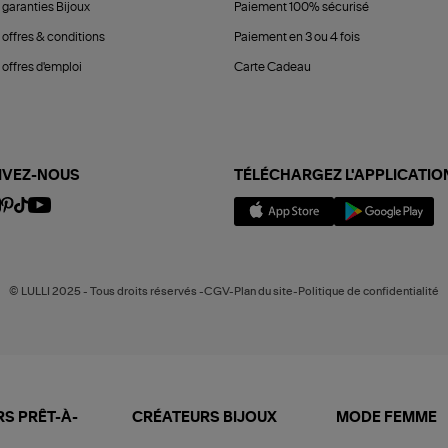
 garanties Bijoux
Paiement 100% sécurisé
 offres & conditions
Paiement en 3 ou 4 fois
offres d'emploi
Carte Cadeau
IVEZ-NOUS
TÉLÉCHARGEZ L'APPLICATIO
© LULLI 2025 - Tous droits réservés -CGV-Plan du site-Politique de confidentialité
S PRÊT-À-
CRÉATEURS BIJOUX
MODE FEMME