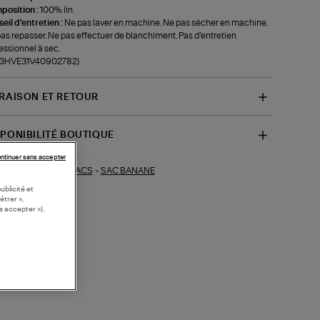
position :
100% lin.
eil d'entretien :
Ne pas laver en machine. Ne pas sécher en machine.
as repasser. Ne pas effectuer de blanchiment. Pas d’entretien
essionnel à sec.
f-3HVE31V40902782)
VRAISON ET RETOUR
SPONIBILITÉ BOUTIQUE
ntinuer sans accepter
SACS
-
SAC BANANE
ections similaires :
ublicité et
étrer »,
s accepter »).