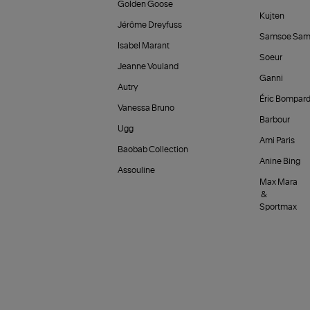
Golden Goose
Kujten
Jérôme Dreyfuss
Samsoe Sam
Isabel Marant
Soeur
Jeanne Vouland
Ganni
Autry
Éric Bompar
Vanessa Bruno
Barbour
Ugg
Ami Paris
Baobab Collection
Anine Bing
Assouline
Max Mara
&
Sportmax