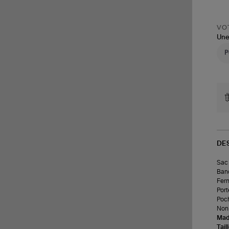
VOT
Une
DE
Sac 
Band
Ferm
Port
Poch
Non 
Made
Tail