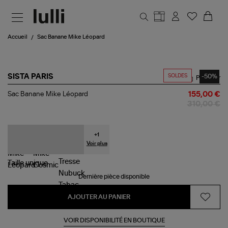
Aller au contenu principal
Accueil
Sac Banane Mike Léopard
SOLDES
-50%
SISTA PARIS
Partager
Sac
Sac Banane Mike Léopard
155,00 €
Banane
310,00 €
Mike
Léopard
+
1
Voir plus
Taille
unique
Dernière pièce disponible
AJOUTER AU PANIER
VOIR DISPONIBILITÉ EN BOUTIQUE