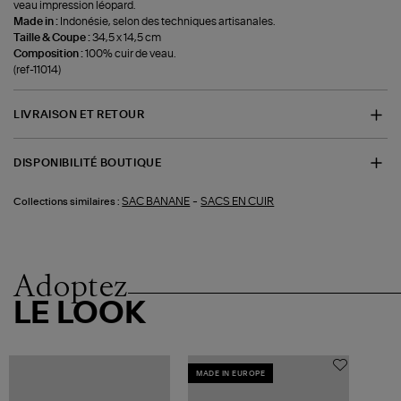
veau impression léopard.
Made in :
Indonésie, selon des techniques artisanales.
Taille & Coupe :
34,5 x 14,5 cm
Composition :
100% cuir de veau.
(ref-11014)
LIVRAISON ET RETOUR
DISPONIBILITÉ BOUTIQUE
-
SAC BANANE
SACS EN CUIR
Collections similaires :
Adoptez
LE LOOK
MADE IN EUROPE