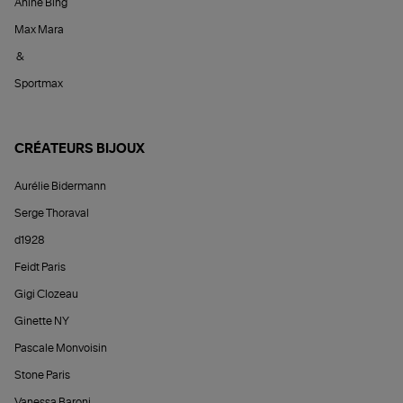
Anine Bing
Max Mara
&
Sportmax
CRÉATEURS BIJOUX
Aurélie Bidermann
Serge Thoraval
d1928
Feidt Paris
Gigi Clozeau
Ginette NY
Pascale Monvoisin
Stone Paris
Vanessa Baroni