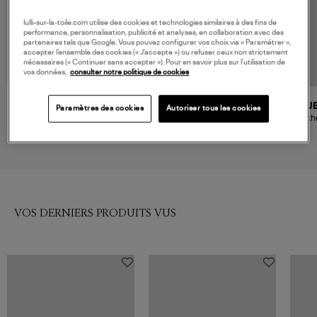
lulli-sur-la-toile.com utilise des cookies et technologies similaires à des fins de
performance, personnalisation, publicité et analyses, en collaboration avec des
partenaires tels que Google. Vous pouvez configurer vos choix via « Paramétrer »,
accepter l’ensemble des cookies (« J’accepte ») ou refuser ceux non strictement
nécessaires (« Continuer sans accepter »). Pour en savoir plus sur l’utilisation de
vos données,
consulter notre politique de cookies
GANNI
GANNI
J
Paramètres des cookies
Autoriser tous les cookies
Pochette Bou Coin Printed
Porte Cartes Bou Card Holder
Poch
Grained Almond Milk
With Flap Printed Grained
175,00 €
145,00 €
Almond Milk
VOS DERNIERS PRODUITS VUS