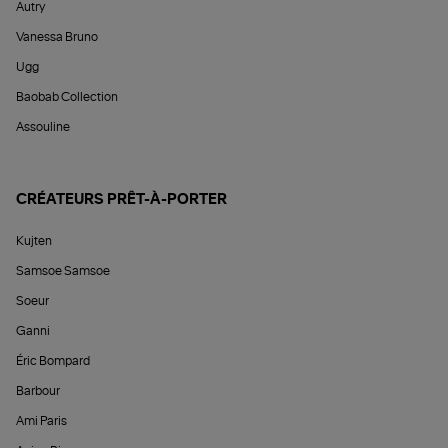
Autry
Vanessa Bruno
Ugg
Baobab Collection
Assouline
CRÉATEURS PRÊT-À-PORTER
Kujten
Samsoe Samsoe
Soeur
Ganni
Éric Bompard
Barbour
Ami Paris