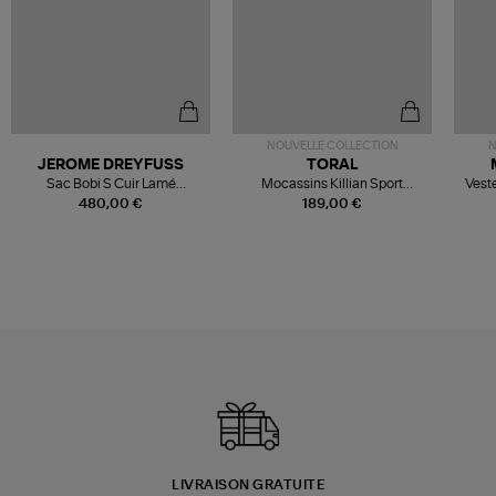
NOUVELLE COLLECTION
N
JEROME DREYFUSS
TORAL
Sac Bobi S Cuir Lamé
Mocassins Killian Sport
Veste
Champagne
Mousse
480,00 €
189,00 €
LIVRAISON GRATUITE