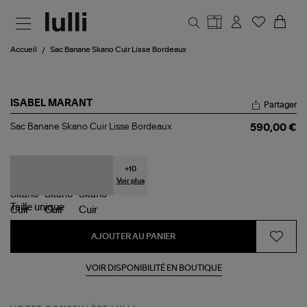
Aller au contenu principal
Accueil
Sac Banane Skano Cuir Lisse Bordeaux
ISABEL MARANT
Partager
Sac
Sac Banane Skano Cuir Lisse Bordeaux
590,00 €
Banane
Skano
Cuir
Lisse
+
10
Bordeaux
Voir plus
Taille
unique
AJOUTER AU PANIER
VOIR DISPONIBILITÉ EN BOUTIQUE