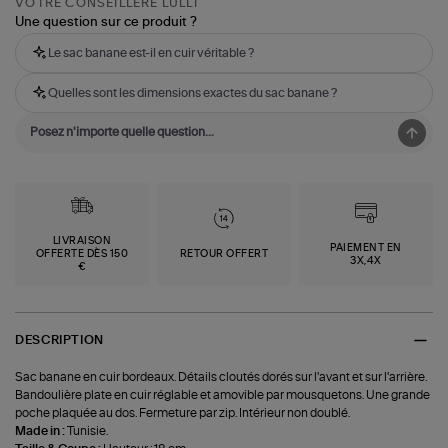
VOTRE CONSEILLÈRE LULLI
Une question sur ce produit ?
Le sac banane est-il en cuir véritable ?
Quelles sont les dimensions exactes du sac banane ?
LIVRAISON
PAIEMENT EN
OFFERTE DÈS 150
RETOUR OFFERT
3X,4X
€
DESCRIPTION
Sac banane en cuir bordeaux. Détails cloutés dorés sur l'avant et sur l'arrière.
Bandoulière plate en cuir réglable et amovible par mousquetons. Une grande
poche plaquée au dos. Fermeture par zip. Intérieur non doublé.
Made in :
Tunisie.