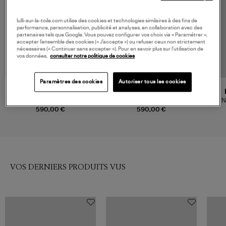
lulli-sur-la-toile.com utilise des cookies et technologies similaires à des fins de
performance, personnalisation, publicité et analyses, en collaboration avec des
partenaires tels que Google. Vous pouvez configurer vos choix via « Paramétrer »,
accepter l’ensemble des cookies (« J’accepte ») ou refuser ceux non strictement
nécessaires (« Continuer sans accepter »). Pour en savoir plus sur l’utilisation de
vos données,
consulter notre politique de cookies
Paramètres des cookies
Autoriser tous les cookies
ISABEL MARANT
ISABEL MARANT
Banane Skano Saffron
Banane Skano Dark Midnight
Sac N
590,00 €
590,00 €
VOS DERNIERS PRODUITS VUS