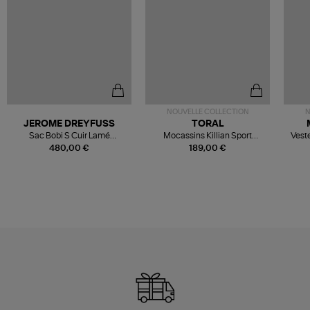
NOUVELLE COLLECTION
N
JEROME DREYFUSS
TORAL
Sac Bobi S Cuir Lamé
Mocassins Killian Sport
Veste
Champagne
Mousse
480,00 €
189,00 €