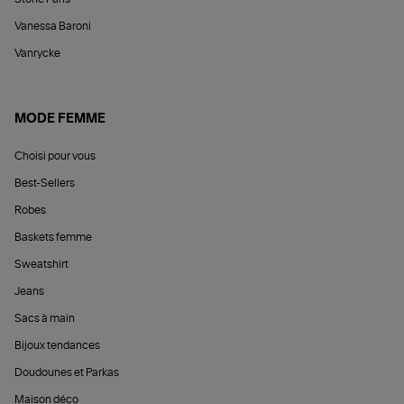
Vanessa Baroni
Vanrycke
MODE FEMME
Choisi pour vous
Best-Sellers
Robes
Baskets femme
Sweatshirt
Jeans
Sacs à main
Bijoux tendances
Doudounes et Parkas
Maison déco