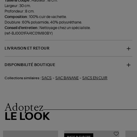
Taille & Coupe :
Hauteur : 18 cm.
Largeur : 30 cm.
Profondeur : 8 cm.
Composition :
100% cuir de vachette.
Doublure : 60% polyamide, 40% polyuréthane.
Conseil d'entretien :
Nettoyage chez un spécialiste.
(ref-BJ0001FAA1C01M80BY)
LIVRAISON ET RETOUR
DISPONIBILITÉ BOUTIQUE
-
-
SACS
SAC BANANE
SACS EN CUIR
Collections similaires :
Adoptez
LE LOOK
MADE IN EUROPE