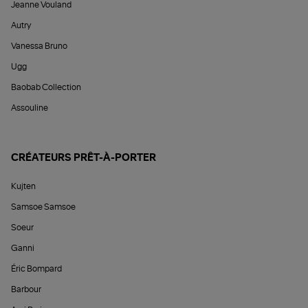
Jeanne Vouland
Autry
Vanessa Bruno
Ugg
Baobab Collection
Assouline
CRÉATEURS PRÊT-À-PORTER
Kujten
Samsoe Samsoe
Soeur
Ganni
Éric Bompard
Barbour