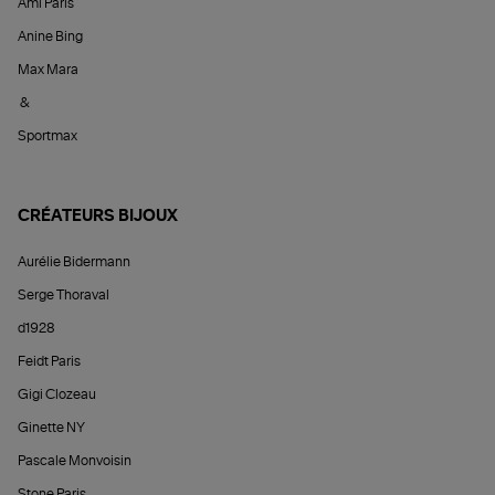
Ami Paris
Anine Bing
Max Mara
&
Sportmax
CRÉATEURS BIJOUX
Aurélie Bidermann
Serge Thoraval
d1928
Feidt Paris
Gigi Clozeau
Ginette NY
Pascale Monvoisin
Stone Paris