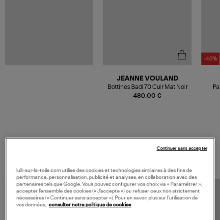
-40%
JEANNE VOULAND
Bottines Badi 70 Cuir Mat Noir
Pa
480,00 €
VOS DERNIERS PRODUITS VUS
Continuer sans accepter
lulli-sur-la-toile.com utilise des cookies et technologies similaires à des fins de
performance, personnalisation, publicité et analyses, en collaboration avec des
partenaires tels que Google. Vous pouvez configurer vos choix via « Paramétrer »,
accepter l’ensemble des cookies (« J’accepte ») ou refuser ceux non strictement
nécessaires (« Continuer sans accepter »). Pour en savoir plus sur l’utilisation de
vos données,
consulter notre politique de cookies