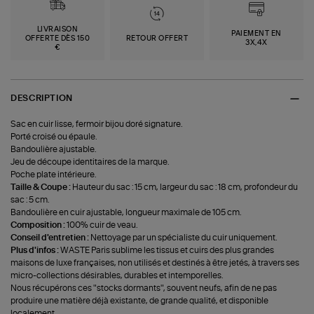
LIVRAISON
PAIEMENT EN
OFFERTE DÈS 150
RETOUR OFFERT
3X,4X
€
DESCRIPTION
Sac en cuir lisse, fermoir bijou doré signature.
Porté croisé ou épaule.
Bandoulière ajustable.
Jeu de découpe identitaires de la marque.
Poche plate intérieure.
Taille & Coupe :
Hauteur du sac : 15 cm, largeur du sac : 18 cm, profondeur du
sac : 5 cm.
Bandoulière en cuir ajustable, longueur maximale de 105 cm.
Composition :
100% cuir de veau.
Conseil d'entretien :
Nettoyage par un spécialiste du cuir uniquement.
Plus d'infos :
WASTE Paris sublime les tissus et cuirs des plus grandes
maisons de luxe françaises, non utilisés et destinés à être jetés, à travers ses
micro-collections désirables, durables et intemporelles.
Nous récupérons ces "stocks dormants", souvent neufs, afin de ne pas
produire une matière déjà existante, de grande qualité, et disponible
localement.