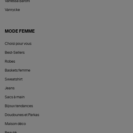
Vanessa Baroni
Vanrycke
MODE FEMME
Choisi pour vous
Best-Sellers
Robes
Baskets femme
Sweatshirt
Jeans
Sacs à main
Bijoux tendances
Doudounes et Parkas
Maison déco
Beauté