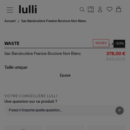
Aller au contenu principal
Accueil
Sac Bandoulière Frankie Bicolore Noir Blanc
SOLDES
-30%
WASTE
Partager
Sac
Sac Bandoulière Frankie Bicolore Noir Blanc
378,00 €
Bandoulière
540,00 €
Frankie
Bicolore
Taille
unique
Noir
Épuisé
Blanc
VOTRE CONSEILLÈRE LULLI
Une question sur ce produit ?