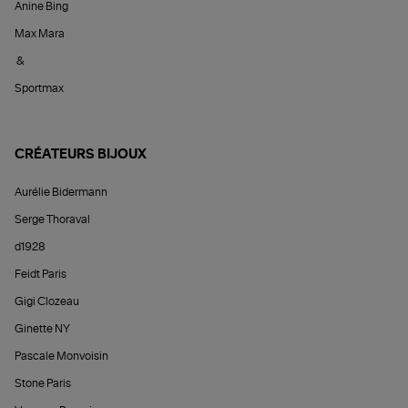
Anine Bing
Max Mara
&
Sportmax
CRÉATEURS BIJOUX
Aurélie Bidermann
Serge Thoraval
d1928
Feidt Paris
Gigi Clozeau
Ginette NY
Pascale Monvoisin
Stone Paris