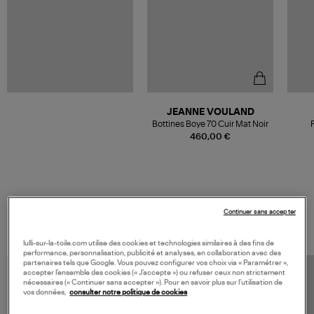
JEANNE VOULAND
Bottines Boye 70 Cuir Mat Noir
460,00 €
VOS DERNIERS PRODUITS VUS
Continuer sans accepter
lulli-sur-la-toile.com utilise des cookies et technologies similaires à des fins de
performance, personnalisation, publicité et analyses, en collaboration avec des
partenaires tels que Google. Vous pouvez configurer vos choix via « Paramétrer »,
accepter l’ensemble des cookies (« J’accepte ») ou refuser ceux non strictement
nécessaires (« Continuer sans accepter »). Pour en savoir plus sur l’utilisation de
vos données,
consulter notre politique de cookies