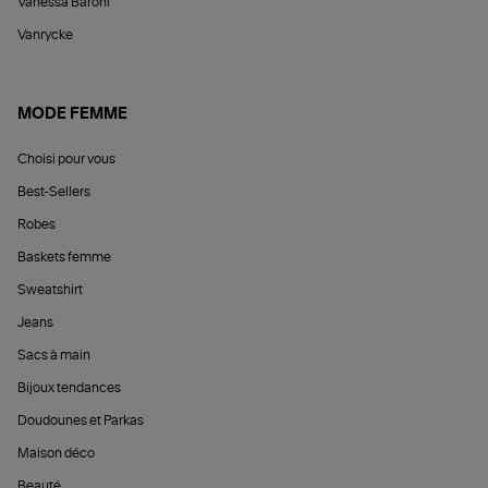
Vanessa Baroni
Vanrycke
MODE FEMME
Choisi pour vous
Best-Sellers
Robes
Baskets femme
Sweatshirt
Jeans
Sacs à main
Bijoux tendances
Doudounes et Parkas
Maison déco
Beauté