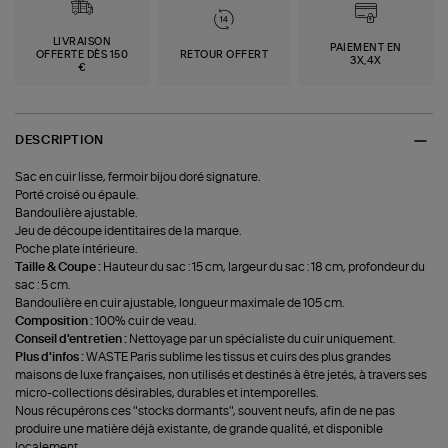
LIVRAISON
PAIEMENT EN
OFFERTE DÈS 150
RETOUR OFFERT
3X,4X
€
DESCRIPTION
Sac en cuir lisse, fermoir bijou doré signature.
Porté croisé ou épaule.
Bandoulière ajustable.
Jeu de découpe identitaires de la marque.
Poche plate intérieure.
Taille & Coupe :
Hauteur du sac : 15 cm, largeur du sac : 18 cm, profondeur du
sac : 5 cm.
Bandoulière en cuir ajustable, longueur maximale de 105 cm.
Composition :
100% cuir de veau.
Conseil d'entretien :
Nettoyage par un spécialiste du cuir uniquement.
Plus d'infos :
WASTE Paris sublime les tissus et cuirs des plus grandes
maisons de luxe françaises, non utilisés et destinés à être jetés, à travers ses
micro-collections désirables, durables et intemporelles.
Nous récupérons ces "stocks dormants", souvent neufs, afin de ne pas
produire une matière déjà existante, de grande qualité, et disponible
localement.