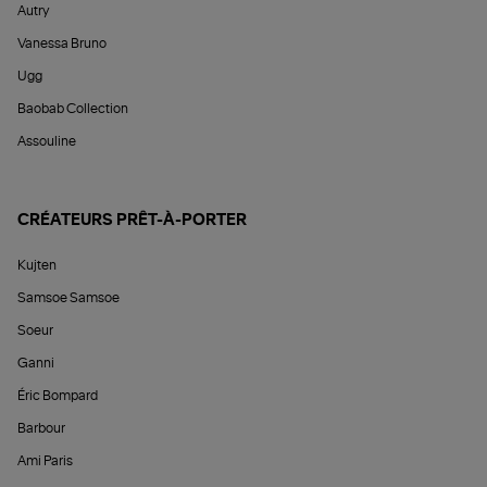
Autry
Vanessa Bruno
Ugg
Baobab Collection
Assouline
CRÉATEURS PRÊT-À-PORTER
Kujten
Samsoe Samsoe
Soeur
Ganni
Éric Bompard
Barbour
Ami Paris