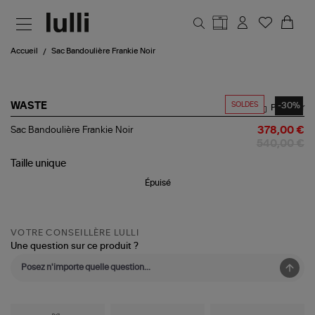
Aller au contenu principal
Accueil
Sac Bandoulière Frankie Noir
SOLDES
-30%
WASTE
Partager
Sac
Sac Bandoulière Frankie Noir
378,00 €
Bandoulière
540,00 €
Frankie
Noir
Taille
unique
Épuisé
VOTRE CONSEILLÈRE LULLI
Une question sur ce produit ?