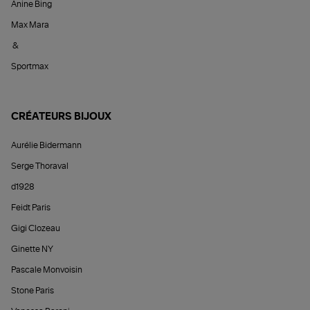
Anine Bing
Max Mara
&
Sportmax
CRÉATEURS BIJOUX
Aurélie Bidermann
Serge Thoraval
d1928
Feidt Paris
Gigi Clozeau
Ginette NY
Pascale Monvoisin
Stone Paris