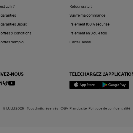
est Lulli ?
Retour gratuit
 garanties
Suivre ma commande
 garanties Bijoux
Paiement 100% sécurisé
 offres & conditions
Paiement en 3 ou 4 fois
offres d'emploi
Carte Cadeau
IVEZ-NOUS
TÉLÉCHARGEZ L'APPLICATIO
© LULLI 2025 - Tous droits réservés -CGV-Plan du site-Politique de confidentialité