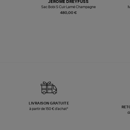
JEROME DREYFUSS
te
Sac Bobi S Cuir Lamé Champagne
M
480,00 €
LIVRAISON GRATUITE
RET
à partir de 150 € d'achat*
d