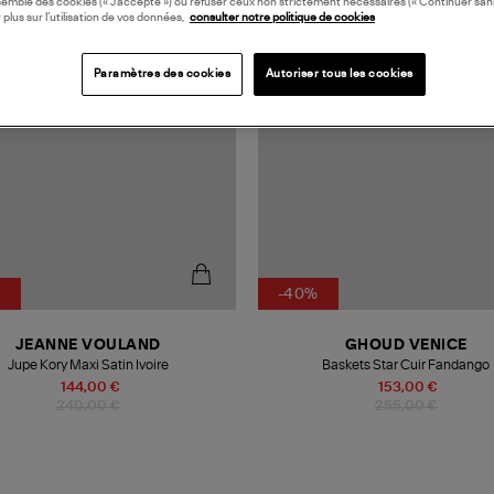
semble des cookies (« J’accepte ») ou refuser ceux non strictement nécessaires (« Continuer san
 plus sur l’utilisation de vos données,
consulter notre politique de cookies
Paramètres des cookies
Autoriser tous les cookies
%
-40%
JEANNE VOULAND
GHOUD VENICE
Jupe Kory Maxi Satin Ivoire
Baskets Star Cuir Fandango
144,00 €
153,00 €
240,00 €
255,00 €