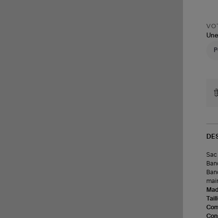
VOT
Une
DE
Sac 
Band
Band
main
Made
Tail
Com
Cons