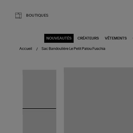
Aller au contenu principal
BOUTIQUES
NOUVEAUTÉS
CRÉATEURS
VÊTEMENTS
Accueil
Sac Bandoulière Le Petit Patou Fuschia