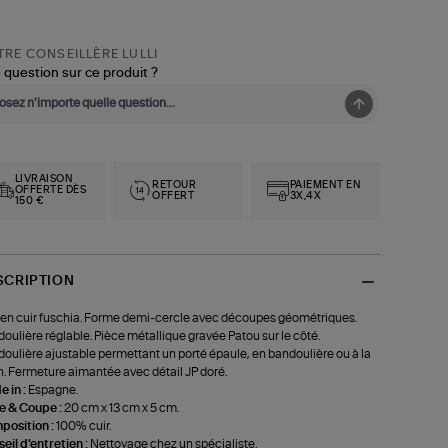
RE CONSEILLÈRE LULLI
 question sur ce produit ?
LIVRAISON
RETOUR
PAIEMENT EN
OFFERTE DÈS
OFFERT
3X,4X
150 €
SCRIPTION
en cuir fuschia. Forme demi-cercle avec découpes géométriques.
oulière réglable. Pièce métallique gravée Patou sur le côté.
oulière ajustable permettant un porté épaule, en bandoulière ou à la
. Fermeture aimantée avec détail JP doré.
 in :
Espagne.
le & Coupe :
20 cm x 13 cm x 5 cm.
position :
100% cuir.
eil d'entretien :
Nettoyage chez un spécialiste.