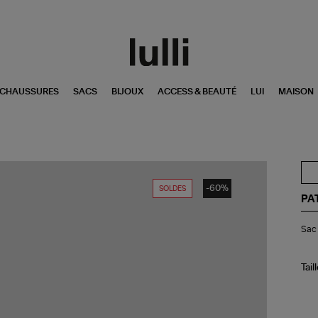
CHAUSSURES
SACS
BIJOUX
ACCESS & BEAUTÉ
LUI
MAISON
-60%
SOLDES
PA
Sa
Sac 
Ban
Le
Pet
Pa
Tail
Fus