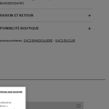
f-BA0035033474F)
VRAISON ET RETOUR
SPONIBILITÉ BOUTIQUE
SACS BANDOULIERE
-
SACS EN CUIR
ections similaires :
ntinuer sans accepter
ublicité et
étrer »,