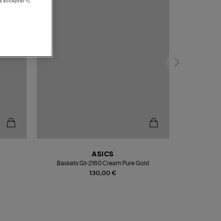
s accepter »).
ASICS
Baskets Gt-2160 Cream Pure Gold
130,00 €