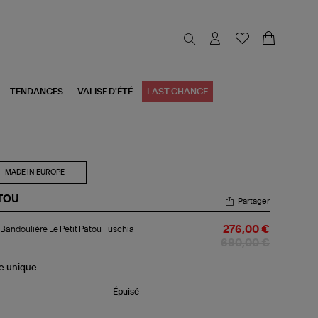
TENDANCES
VALISE D'ÉTÉ
LAST CHANCE
MADE IN EUROPE
TOU
Partager
c
Bandoulière Le Petit Patou Fuschia
276,00 €
doulière
690,00 €
it
tou
le
unique
chia
Épuisé