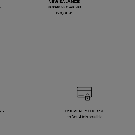
NEW BALANCE
e
Baskets 740 Sea Salt
Veste
120,00 €
3/5
PAIEMENT SÉCURISÉ
en 3 ou 4 fois possible