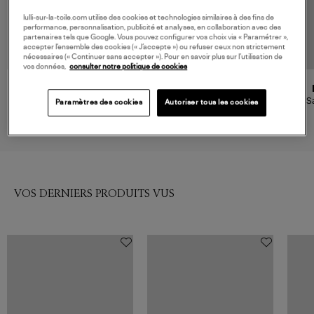
lulli-sur-la-toile.com utilise des cookies et technologies similaires à des fins de
performance, personnalisation, publicité et analyses, en collaboration avec des
partenaires tels que Google. Vous pouvez configurer vos choix via « Paramétrer »,
accepter l’ensemble des cookies (« J’accepte ») ou refuser ceux non strictement
nécessaires (« Continuer sans accepter »). Pour en savoir plus sur l’utilisation de
vos données,
consulter notre politique de cookies
ISABEL MARANT
ISABEL MARANT
Sac Bolton Noir Argenté
Sac Naoko Cuir Lisse Noir
S
Paramètres des cookies
Autoriser tous les cookies
1 290,00 €
990,00 €
VOS DERNIERS PRODUITS VUS