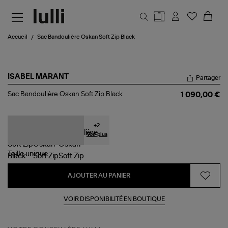
Aller au contenu principal
Accueil
Sac Bandoulière Oskan Soft Zip Black
ISABEL MARANT
Partager
Sac
Sac Bandoulière Oskan Soft Zip Black
1 090,00 €
Bandoulière
Oskan
Soft
Zip
+
2
Black
Voir plus
Taille
unique
AJOUTER AU PANIER
VOIR DISPONIBILITÉ EN BOUTIQUE