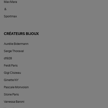
Max Mara
&
Sportmax
CRÉATEURS BIJOUX
Aurélie Bidermann
Serge Thoraval
d1928
Feidt Paris
Gigi Clozeau
Ginette NY
Pascale Monvoisin
Stone Paris
Vanessa Baroni