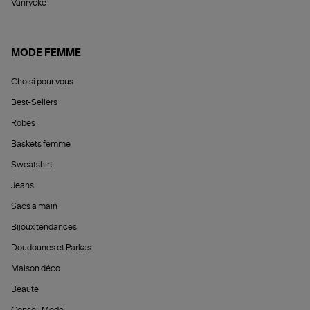
Vanrycke
MODE FEMME
Choisi pour vous
Best-Sellers
Robes
Baskets femme
Sweatshirt
Jeans
Sacs à main
Bijoux tendances
Doudounes et Parkas
Maison déco
Beauté
Conseil Mode