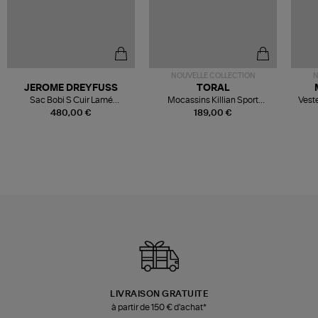
NOUVELLE COLLECTION
N
JEROME DREYFUSS
TORAL
Sac Bobi S Cuir Lamé
Mocassins Killian Sport
Veste
Champagne
Mousse
480,00 €
189,00 €
LIVRAISON GRATUITE
à partir de 150 € d'achat*