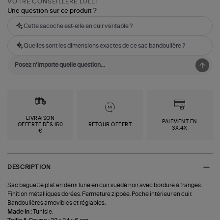
VOTRE CONSEILLÈRE LULLI
Une question sur ce produit ?
Cette sacoche est-elle en cuir véritable ?
Quelles sont les dimensions exactes de ce sac bandoulière ?
LIVRAISON
PAIEMENT EN
OFFERTE DÈS 150
RETOUR OFFERT
3X,4X
€
DESCRIPTION
Sac baguette plat en demi lune en cuir suédé noir avec bordure à franges.
Finition métalliques dorées. Fermeture zippée. Poche intérieur en cuir.
Bandoulières amovibles et réglables.
Made in :
Tunisie.