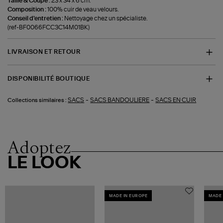
Taille & Coupe :
23 x 34 x 6 cm.
Composition :
100% cuir de veau velours.
Conseil d'entretien :
Nettoyage chez un spécialiste.
(ref-BF0066FCC3C14M01BK)
LIVRAISON ET RETOUR
DISPONIBILITÉ BOUTIQUE
-
-
SACS
SACS BANDOULIERE
SACS EN CUIR
Collections similaires :
Adoptez
LE LOOK
MADE IN EUROPE
MADE 