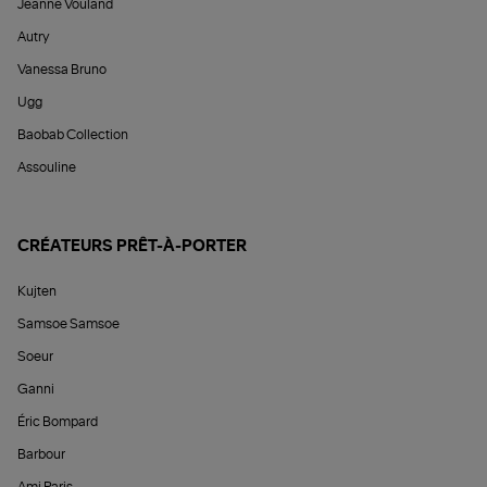
Jeanne Vouland
Autry
Vanessa Bruno
Ugg
Baobab Collection
Assouline
CRÉATEURS PRÊT-À-PORTER
Kujten
Samsoe Samsoe
Soeur
Ganni
Éric Bompard
Barbour
Ami Paris