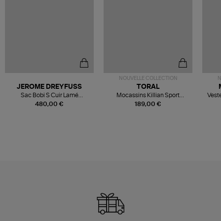
NOUVELLE COLLECTION
N
JEROME DREYFUSS
TORAL
Sac Bobi S Cuir Lamé
Mocassins Killian Sport
Veste
Champagne
Mousse
480,00 €
189,00 €