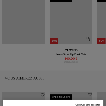
-50%
-50%
CLOSED
Jean Glow Up Dark Gris
140,00 €
280,00 €
VOUS AIMEREZ AUSSI
MADE IN EUROPE
Continuer sans accepter