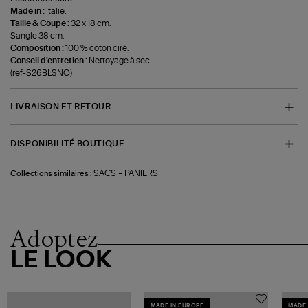
Made in :
Italie.
Taille & Coupe :
32 x 18 cm.
Sangle 38 cm.
Composition :
100 % coton ciré.
Conseil d'entretien :
Nettoyage à sec.
(ref-S26BLSNO)
LIVRAISON ET RETOUR
DISPONIBILITÉ BOUTIQUE
-
SACS
PANIERS
Collections similaires :
Adoptez
LE LOOK
MADE IN EUROPE
MADE 