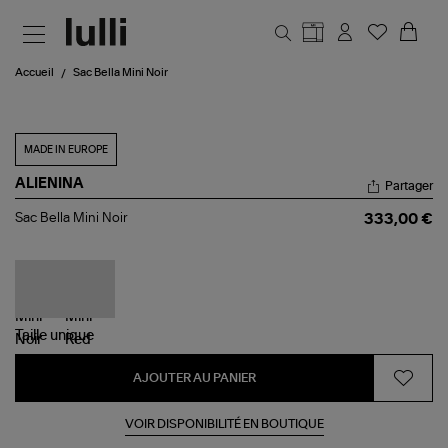
Aller au contenu principal
Accueil
Sac Bella Mini Noir
MADE IN EUROPE
ALIENINA
Partager
Sac
Sac Bella Mini Noir
333,00 €
Bella
Mini
Noir
Taille
unique
AJOUTER AU PANIER
VOIR DISPONIBILITÉ EN BOUTIQUE