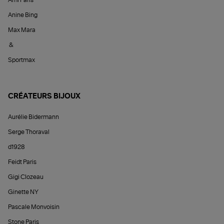
Anine Bing
Max Mara
&
Sportmax
CRÉATEURS BIJOUX
Aurélie Bidermann
Serge Thoraval
d1928
Feidt Paris
Gigi Clozeau
Ginette NY
Pascale Monvoisin
Stone Paris