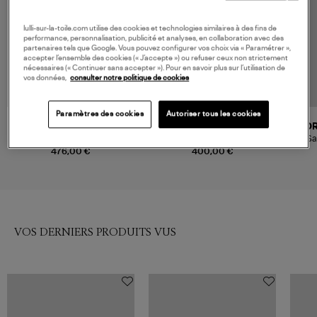
lulli-sur-la-toile.com utilise des cookies et technologies similaires à des fins de
performance, personnalisation, publicité et analyses, en collaboration avec des
partenaires tels que Google. Vous pouvez configurer vos choix via « Paramétrer »,
accepter l’ensemble des cookies (« J’accepte ») ou refuser ceux non strictement
nécessaires (« Continuer sans accepter »). Pour en savoir plus sur l’utilisation de
vos données,
consulter notre politique de cookies
Paramètres des cookies
Autoriser tous les cookies
DRAGON DIFFUSION
ENTRUDO
D
Sac Nantucket Cuir Noir
Sac à Main Viana Basket Black
Sa
476,00 €
400,00 €
VOS DERNIERS PRODUITS VUS