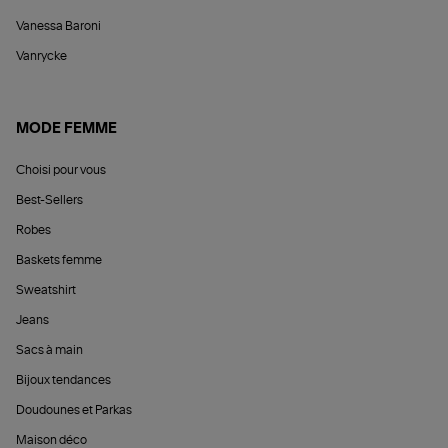
Vanessa Baroni
Vanrycke
MODE FEMME
Choisi pour vous
Best-Sellers
Robes
Baskets femme
Sweatshirt
Jeans
Sacs à main
Bijoux tendances
Doudounes et Parkas
Maison déco