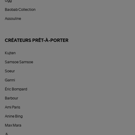
Ugg
Baobab Collection
Assouline
CRÉATEURS PRÊT-À-PORTER
Kujten
Samsoe Samsoe
Soeur
Ganni
Éric Bompard
Barbour
Ami Paris
Anine Bing
Max Mara
&