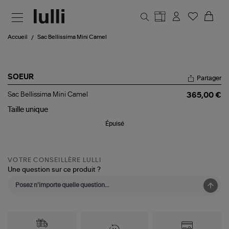
Aller au contenu principal
Accueil
Sac Bellissima Mini Camel
SOEUR
Partager
Sac
Sac Bellissima Mini Camel
365,00 €
Bellissima
Mini
Taille
unique
Camel
Épuisé
VOTRE CONSEILLÈRE LULLI
Une question sur ce produit ?