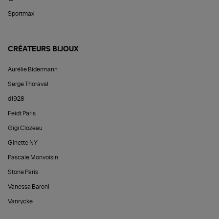
Sportmax
CRÉATEURS BIJOUX
Aurélie Bidermann
Serge Thoraval
d1928
Feidt Paris
Gigi Clozeau
Ginette NY
Pascale Monvoisin
Stone Paris
Vanessa Baroni
Vanrycke