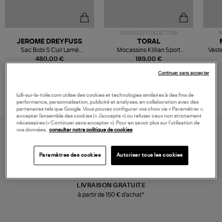
NOUVELLE COLLECTION
N
JEROME DREYFUSS
TORAL
Sac Bobi S Cuir Lamé
Mocassins Killian Sport
Veste
Champagne
Mousse
480,00 €
189,00 €
Continuer sans accepter
lulli-sur-la-toile.com utilise des cookies et technologies similaires à des fins de
performance, personnalisation, publicité et analyses, en collaboration avec des
partenaires tels que Google. Vous pouvez configurer vos choix via « Paramétrer »,
accepter l’ensemble des cookies (« J’accepte ») ou refuser ceux non strictement
nécessaires (« Continuer sans accepter »). Pour en savoir plus sur l’utilisation de
vos données,
consulter notre politique de cookies
Paramètres des cookies
Autoriser tous les cookies
LIVRAISON GRATUITE
à partir de 150 € d'achat*