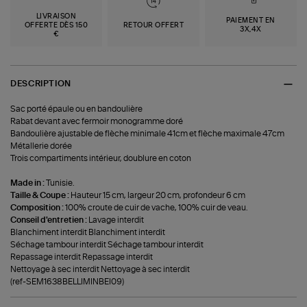
LIVRAISON
PAIEMENT EN
OFFERTE DÈS 150
RETOUR OFFERT
3X,4X
€
DESCRIPTION
Sac porté épaule ou en bandoulière
Rabat devant avec fermoir monogramme doré
Bandoulière ajustable de flèche minimale 41cm et flèche maximale 47cm
Métallerie dorée
Trois compartiments intérieur, doublure en coton
Made in :
Tunisie.
Taille & Coupe :
Hauteur 15 cm, largeur 20 cm, profondeur 6 cm
Composition :
100% croute de cuir de vache, 100% cuir de veau.
Conseil d'entretien :
Lavage interdit
Blanchiment interdit Blanchiment interdit
Séchage tambour interdit Séchage tambour interdit
Repassage interdit Repassage interdit
Nettoyage à sec interdit Nettoyage à sec interdit
(ref-SEM1638BELLIMINBEI09)