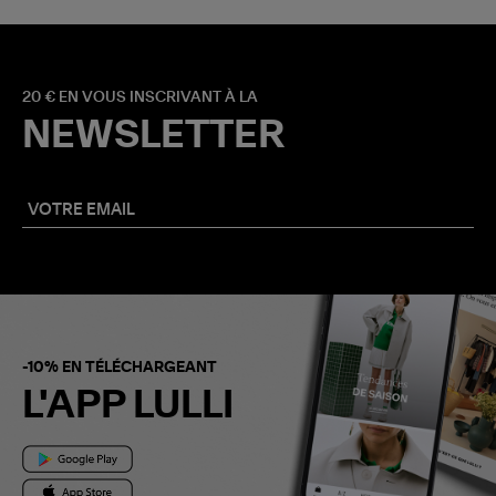
20 € EN VOUS INSCRIVANT À LA
NEWSLETTER
-10% EN TÉLÉCHARGEANT
L'APP LULLI