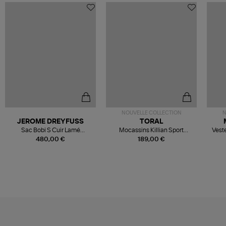
NOUVELLE COLLECTION
N
JEROME DREYFUSS
TORAL
Sac Bobi S Cuir Lamé
Mocassins Killian Sport
Veste
Champagne
Mousse
480,00 €
189,00 €