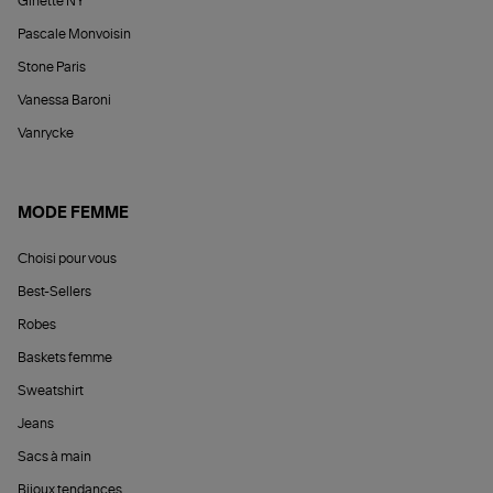
Ginette NY
Pascale Monvoisin
Stone Paris
Vanessa Baroni
Vanrycke
MODE FEMME
Choisi pour vous
Best-Sellers
Robes
Baskets femme
Sweatshirt
Jeans
Sacs à main
Bijoux tendances