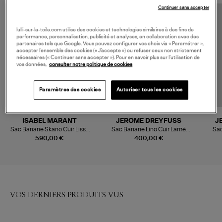
Continuer sans accepter
lulli-sur-la-toile.com utilise des cookies et technologies similaires à des fins de
performance, personnalisation, publicité et analyses, en collaboration avec des
partenaires tels que Google. Vous pouvez configurer vos choix via « Paramétrer »,
accepter l’ensemble des cookies (« J’accepte ») ou refuser ceux non strictement
nécessaires (« Continuer sans accepter »). Pour en savoir plus sur l’utilisation de
vos données,
consulter notre politique de cookies
Paramètres des cookies
Autoriser tous les cookies
ISABEL MARANT
JEROME DREYFUSS
J
Sac Banane Skano Cuir Lisse
Sac Banane Lino Cuir Lamé
Sac
Bordeaux
Champagne
590,00 €
400,00 €
VOS DERNIERS PRODUITS VUS