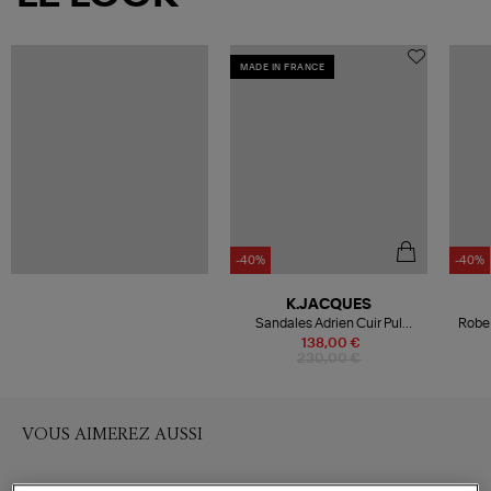
MADE IN FRANCE
-40%
-40%
K.JACQUES
Sandales Adrien Cuir Pul
Robe 
Naturel
138,00 €
230,00 €
VOUS AIMEREZ AUSSI