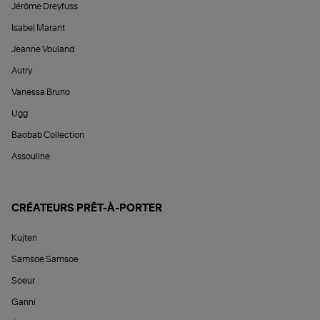
Jérôme Dreyfuss
Isabel Marant
Jeanne Vouland
Autry
Vanessa Bruno
Ugg
Baobab Collection
Assouline
CRÉATEURS PRÊT-À-PORTER
Kujten
Samsoe Samsoe
Soeur
Ganni