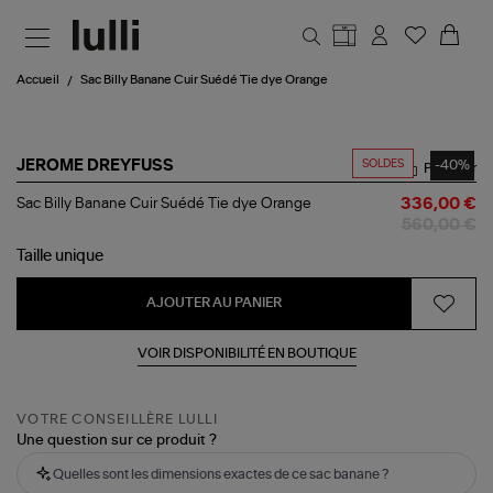
Aller au contenu principal
Accueil
Sac Billy Banane Cuir Suédé Tie dye Orange
SOLDES
-40%
JEROME DREYFUSS
Partager
Sac
Sac Billy Banane Cuir Suédé Tie dye Orange
336,00 €
Billy
560,00 €
Banane
Cuir
Taille
unique
Suédé
Tie
AJOUTER AU PANIER
dye
Orange
VOIR DISPONIBILITÉ EN BOUTIQUE
VOTRE CONSEILLÈRE LULLI
Une question sur ce produit ?
Quelles sont les dimensions exactes de ce sac banane ?