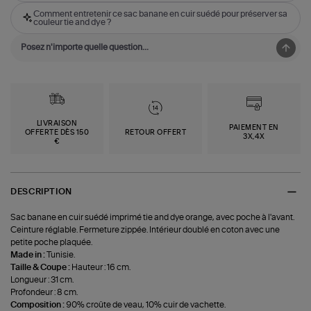
Comment entretenir ce sac banane en cuir suédé pour préserver sa
couleur tie and dye ?
LIVRAISON
PAIEMENT EN
OFFERTE DÈS 150
RETOUR OFFERT
3X,4X
€
DESCRIPTION
Sac banane en cuir suédé imprimé tie and dye orange, avec poche à l'avant.
Ceinture réglable. Fermeture zippée. Intérieur doublé en coton avec une
petite poche plaquée.
Made in :
Tunisie.
Taille & Coupe :
Hauteur : 16 cm.
Longueur : 31 cm.
Profondeur : 8 cm.
Composition :
90% croûte de veau, 10% cuir de vachette.