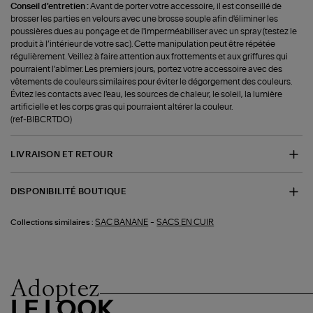
Conseil d'entretien :
Avant de porter votre accessoire, il est conseillé de
brosser les parties en velours avec une brosse souple afin d'éliminer les
poussières dues au ponçage et de l'imperméabiliser avec un spray (testez le
produit à l’intérieur de votre sac). Cette manipulation peut être répétée
régulièrement. Veillez à faire attention aux frottements et aux griffures qui
pourraient l'abîmer. Les premiers jours, portez votre accessoire avec des
vêtements de couleurs similaires pour éviter le dégorgement des couleurs.
Évitez les contacts avec l'eau, les sources de chaleur, le soleil, la lumière
artificielle et les corps gras qui pourraient altérer la couleur.
(ref-BIBCRTDO)
LIVRAISON ET RETOUR
DISPONIBILITÉ BOUTIQUE
-
SAC BANANE
SACS EN CUIR
Collections similaires :
Adoptez
LE LOOK