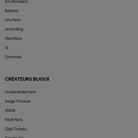
Éric Bompard
Barbour
Ami Paris
Anine Bing
Max Mara
&
Sportmax
CRÉATEURS BIJOUX
Aurélie Bidermann
Serge Thoraval
d1928
Feidt Paris
Gigi Clozeau