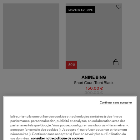
MADE IN EUROPE
-50%
ANINE BING
Short Court Trent Black
150,00 €
300,00 €
Continuer sans accepter
lulli-sur-la-toile.com utilise des cookies et technologies similaires à des fins de
performance, personnalisation, publicité et analyses, en collaboration avec des
VOS DERNIERS PRODUITS VUS
partenaires tels que Google. Vous pouvez configurer vos choix via « Paramétrer »,
accepter l’ensemble des cookies (« J’accepte ») ou refuser ceux non strictement
nécessaires (« Continuer sans accepter »). Pour en savoir plus sur l’utilisation de
vos données,
consulter notre politique de cookies