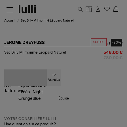
Aller au contenu principal
Accueil
Sac Billy M Imprimé Léopard Naturel
SOLDES
-30%
JEROME DREYFUSS
Partager
Sac
Sac Billy M Imprimé Léopard Naturel
546,00 €
Billy
780,00 €
M
Imprimé
Léopard
Naturel
+
2
Voir plus
Taille
unique
Épuisé
VOTRE CONSEILLÈRE LULLI
Une question sur ce produit ?