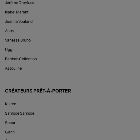
Jérôme Dreyfuss
Isabel Marant
Jeanne Vouland
Autry
Vanessa Bruno
Ugg
Baobab Collection
Assouline
CRÉATEURS PRÊT-À-PORTER
Kujten
Samsoe Samsoe
Soeur
Ganni