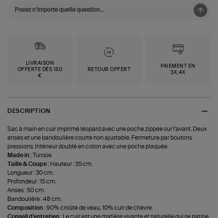
LIVRAISON
PAIEMENT EN
OFFERTE DÈS 150
RETOUR OFFERT
3X,4X
€
DESCRIPTION
Sac à main en cuir imprimé léopard avec une poche zippée sur l'avant. Deux
anses et une bandoulière courte non ajustable. Fermeture par boutons
pressions. Intérieur doublé en coton avec une poche plaquée.
Made in :
Tunisie.
Taille & Coupe :
Hauteur : 35 cm.
Longueur : 30 cm.
Profondeur : 15 cm.
Anses : 50 cm.
Bandoulière : 48 cm.
Composition :
90% croûte de veau, 10% cuir de chèvre.
Conseil d'entretien :
Le cuir est une matière vivante et naturelle qui se patine