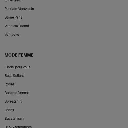
Ginette NY
Pascale Monvoisin
Stone Paris
Vanessa Baroni
Vanrycke
MODE FEMME
Choisi pour vous
Best-Sellers
Robes
Baskets femme
Sweatshirt
Jeans
Sacs à main
Bijoux tendances