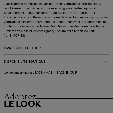
avec le temps. Afin de conserver longtemps votre accessoire, appliquez
régulièrement une crème nourrissante non grasse. Testez le produit
préalablement à l'intérieur de votre sac. Veillez à faire attention aux
frottements et aux griffures qui pourraient l'abîmer. Les premiers jours, portez
votre accessoire avec des vêtements foncés pour éviter le dégorgement des
couleurs. Évitez les contacts avec l'eau, les sources de chaleur, le soleil, la
lumière artificielle et les corps gras qui pourraient altérer la couleur.
(ref-BIMCR138)
LIVRAISON ET RETOUR
DISPONIBILITÉ BOUTIQUE
-
SACS A MAIN
SACS EN CUIR
Collections similaires :
Adoptez
LE LOOK