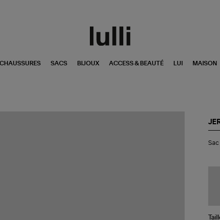
CHAUSSURES
SACS
BIJOUX
ACCESS & BEAUTÉ
LUI
MAISON
JE
Sa
Sac 
Bob
Cui
Kak
Tail