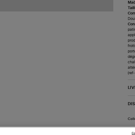
Made
Tail
Com
Doub
Cons
pati
appl
prod
frot
port
dégo
chale
alté
(ref
LI
DI
Coll
Co