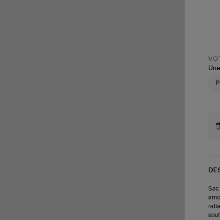
VOT
Une
DE
Sac 
amov
raba
souf