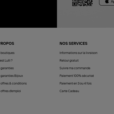
PROPOS
NOS SERVICES
 boutiques
Informations sur la livraison
est Lulli ?
Retour gratuit
 garanties
Suivre ma commande
 garanties Bijoux
Paiement 100% sécurisé
 offres & conditions
Paiement en 3 ou 4 fois
offres d'emploi
Carte Cadeau