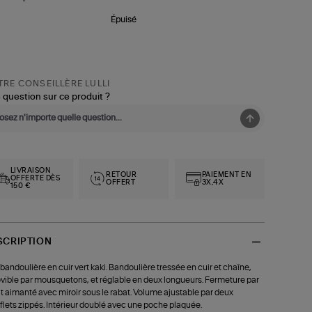
Épuisé
RE CONSEILLÈRE LULLI
 question sur ce produit ?
LIVRAISON
RETOUR
PAIEMENT EN
OFFERTE DÈS
OFFERT
3X,4X
150 €
SCRIPTION
bandoulière en cuir vert kaki. Bandoulière tressée en cuir et chaîne,
ible par mousquetons, et réglable en deux longueurs. Fermeture par
t aimanté avec miroir sous le rabat. Volume ajustable par deux
flets zippés. Intérieur doublé avec une poche plaquée.