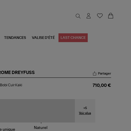
TENDANCES
VALISE D'ÉTÉ
LAST CHANCE
ROME DREYFUSS
Partager
c
Bobi Cuir Kaki
710,00 €
i
r
i
+
5
Voir plus
le
unique