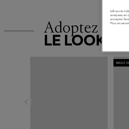
lulli-sur-la-t
analyses, en 
accepter l’en
Adoptez
Pour en savoir
LE LOOK
MADE I