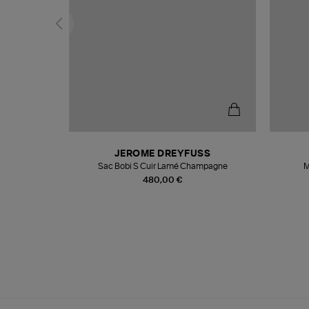
N
JEROME DREYFUSS
te
Sac Bobi S Cuir Lamé Champagne
M
480,00 €