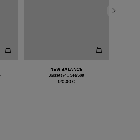
NEW BALANCE
e
Baskets 740 Sea Salt
Veste
120,00 €