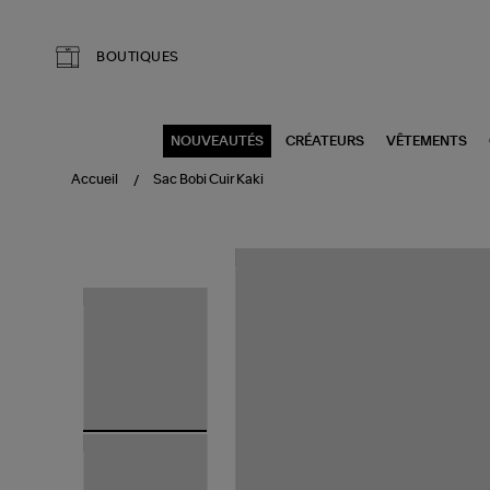
Aller au contenu principal
BOUTIQUES
NOUVEAUTÉS
CRÉATEURS
VÊTEMENTS
Accueil
Sac Bobi Cuir Kaki