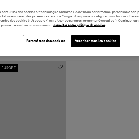
oile.com utilise des cookies et technologies similaires à des fins de performance, personnalisation, p
collaboration avec des partenaires tels que Google. Vous pouvez configurer vos choix via « Param
semble des cookies (« J’accepte ») ou refuser ceux non strictement nécessaires (« Continuer san
 plus sur l’utilisation de vos données,
consulter notre politique de cookies
Paramètres des cookies
Autoriser tous les cookies
N EUROPE