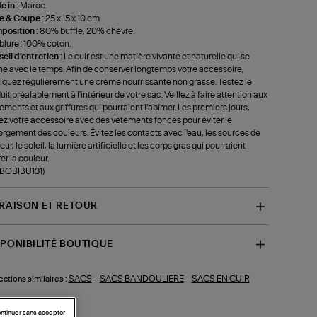
 in :
Maroc.
le & Coupe :
25 x 15 x 10 cm
position :
80% buffle, 20% chèvre.
lure : 100% coton.
eil d'entretien :
Le cuir est une matière vivante et naturelle qui se
ne avec le temps. Afin de conserver longtemps votre accessoire,
iquez régulièrement une crème nourrissante non grasse. Testez le
uit préalablement à l'intérieur de votre sac. Veillez à faire attention aux
tements et aux griffures qui pourraient l'abîmer. Les premiers jours,
ez votre accessoire avec des vêtements foncés pour éviter le
rgement des couleurs. Évitez les contacts avec l'eau, les sources de
ur, le soleil, la lumière artificielle et les corps gras qui pourraient
rer la couleur.
-BOBIBU131)
VRAISON ET RETOUR
SPONIBILITÉ BOUTIQUE
SACS
-
SACS BANDOULIERE
-
SACS EN CUIR
ections similaires :
ntinuer sans accepter