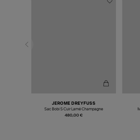
N
JEROME DREYFUSS
te
Sac Bobi S Cuir Lamé Champagne
M
480,00 €