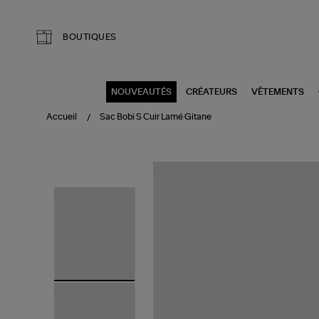
Aller au contenu principal
BOUTIQUES
NOUVEAUTÉS
CRÉATEURS
VÊTEMENTS
Accueil
Sac Bobi S Cuir Lamé Gitane