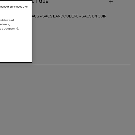
SPONIBILITÉ BOUTIQUE
ntinuer sans accepter
SACS
-
SACS BANDOULIERE
-
SACS EN CUIR
ections similaires :
ublicité et
étrer »,
s accepter »).