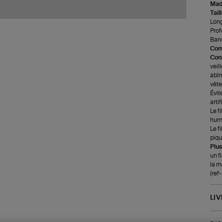
Made
Tail
Long
Prof
Band
Com
Cons
veil
abîm
vête
Évit
arti
Le f
humi
Le f
piqu
Plus
un f
la m
(re
LI