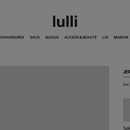
CHAUSSURES
SACS
BIJOUX
ACCESS & BEAUTÉ
LUI
MAISON
JE
Sa
Sac 
Bob
S
Cui
La
Git
Tail