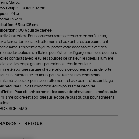
 in :
Maroc.
le & Coupe :
Hauteur : 12 cm.
ueur : 24 cm.
ondeur : 6 cm.
oulière : 65 ou 105 cm.
position :
100% cuir de chèvre.
eil d'entretien :
Pour conserver votre accessoire en parfait état,
lez à faire attention aux frottements et aux griffures qui pourraient
er le lamé. Les premiers jours, portez votre accessoire avec des
ments de couleurs similaires pour éviter le dégorgement des couleurs.
ez les contacts avec l'eau, les sources de chaleur, le soleil, la lumière
ficielle et les corps gras qui pourraient altérer la couleur.
ilm a été appliqué sur une chèvre velours de couleur, en cas de forte
dité un transfert de couleurs peut se faire sur les vêtements.
ilm lamé s’use aux points de frottements et aux points d’assemblage
és retournés. En cas d’accrocs le film pourrait se déchirer.
 d'infos :
Pour obtenir ce rendu, les peaux de chèvre sont tannées, puis
ilm lamé coloré est appliqué sur le côté velours du cuir pour adhérer à
atière.
f-BOBISCHLAMGI)
VRAISON ET RETOUR