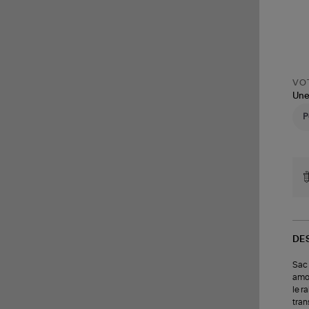
VOT
Une
DE
Sac 
amov
le r
tran