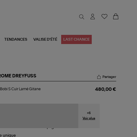
TENDANCES
VALISE D'ÉTÉ
LAST CHANCE
ROME DREYFUSS
Partager
c
Bobi S Cuir Lamé Gitane
480,00 €
i
r
mé
ane
+
6
Voir plus
le
unique