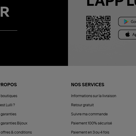
L'APP L
R
PROPOS
NOS SERVICES
 boutiques
Informations sur la livraison
est Lulli ?
Retour gratuit
 garanties
Suivre ma commande
 garanties Bijoux
Paiement 100% sécurisé
 offres & conditions
Paiement en 3 ou 4 fois