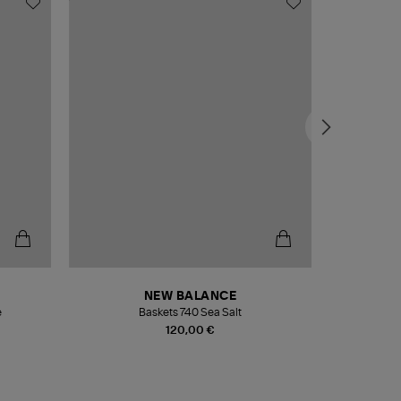
NEW BALANCE
e
Baskets 740 Sea Salt
Veste
120,00 €