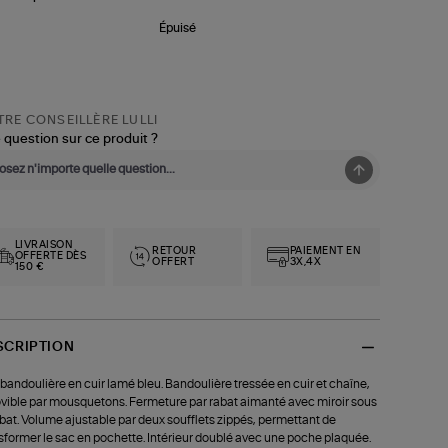
Épuisé
RE CONSEILLÈRE LULLI
 question sur ce produit ?
LIVRAISON
RETOUR
PAIEMENT EN
OFFERTE DÈS
OFFERT
3X,4X
150 €
SCRIPTION
bandoulière en cuir lamé bleu. Bandoulière tressée en cuir et chaîne,
ible par mousquetons. Fermeture par rabat aimanté avec miroir sous
abat. Volume ajustable par deux soufflets zippés, permettant de
sformer le sac en pochette. Intérieur doublé avec une poche plaquée.