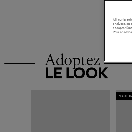
lulli-sur-la-t
analyses, en 
accepter l’en
Pour en savoir
Adoptez
LE LOOK
MADE I