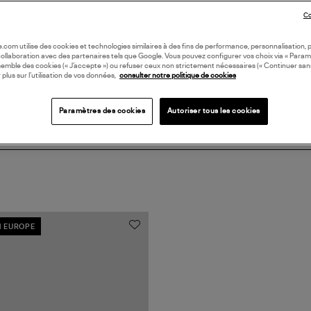
DI
Co
Coll
oile.com utilise des cookies et technologies similaires à des fins de performance, personnalisation, p
collaboration avec des partenaires tels que Google. Vous pouvez configurer vos choix via « Param
semble des cookies (« J’accepte ») ou refuser ceux non strictement nécessaires (« Continuer san
 plus sur l’utilisation de vos données,
consulter notre politique de cookies
Paramètres des cookies
Autoriser tous les cookies
N EUROPE