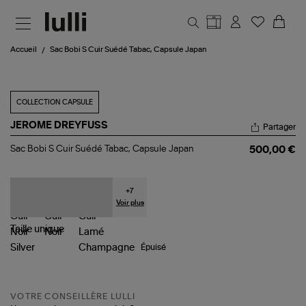
Aller au contenu principal
Accueil
Sac Bobi S Cuir Suédé Tabac, Capsule Japan
COLLECTION CAPSULE
JEROME DREYFUSS
Partager
Sac
Sac Bobi S Cuir Suédé Tabac, Capsule Japan
500,00 €
Bobi
S
Cuir
Suédé
+
7
Tabac,
Voir plus
Capsule
Japan
Taille
unique
Épuisé
VOTRE CONSEILLÈRE LULLI