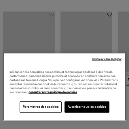
Continuer sans accepter
lulli-sur-la-toile.com utilise des cookies et technologies similaires à des fins de
NOUVELLE COLLECTION
N
performance, personnalisation, publicité et analyses, en collaboration avec des
JEROME DREYFUSS
TORAL
partenaires tels que Google. Vous pouvez configurer vos choix via « Paramétrer »,
accepter l’ensemble des cookies (« J’accepte ») ou refuser ceux non strictement
Sac Bobi S Cuir Lamé
Mocassins Killian Sport
Veste
nécessaires (« Continuer sans accepter »). Pour en savoir plus sur l’utilisation de
Champagne
Mousse
480,00 €
189,00 €
vos données,
consulter notre politique de cookies
Paramètres des cookies
Autoriser tous les cookies