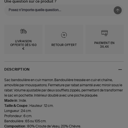
Une question sur ce produit ?
LIVRAISON
PAIEMENT EN
OFFERTE DÈS 150
RETOUR OFFERT
3X,4X
€
DESCRIPTION
Sac bandoulière en cuir marron. Bandoulière tressée en cuir et chaîne,
amovible par mousquetons. Fermeture par rabat aimanté avec miroir sous le
rabat. Volume ajustable par deux soufflets zippés, permettant de transformer
le sac en pochette. Intérieur doublé avec une poche plaquée.
Made in :
Inde.
Taille & Coupe :
Hauteur : 12 cm.
Longueur : 24 cm.
Profondeur : 6 cm.
Bandoulière : 65 ou 105 cm.
Composition :
80% Croute de Veau, 20% Chèvre.