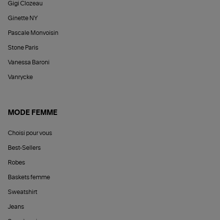
Gigi Clozeau
Ginette NY
Pascale Monvoisin
Stone Paris
Vanessa Baroni
Vanrycke
MODE FEMME
Choisi pour vous
Best-Sellers
Robes
Baskets femme
Sweatshirt
Jeans