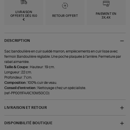
LIVRAISON
PAIEMENT EN
OFFERTE DÈS 150
RETOUR OFFERT
3X,4X
€
DESCRIPTION
Sac bandoulière en cuir suédé marron, empiècements en cuir lisse avec
fermoir. Bandoulière réglable. Une poche plaquée à l'arrière. Fermeture par
rabat aimantée.
Taille & Coupe :
Hauteur : 19 cm.
Longueur : 22 cm.
Profondeur : 7 cm.
Composition :
100% cuir de veau.
Conseil d'entretien :
Nettoyage chez un spécialiste.
(ref-PP0011FAA1C10M50CO)
LIVRAISON ET RETOUR
DISPONIBILITÉ BOUTIQUE