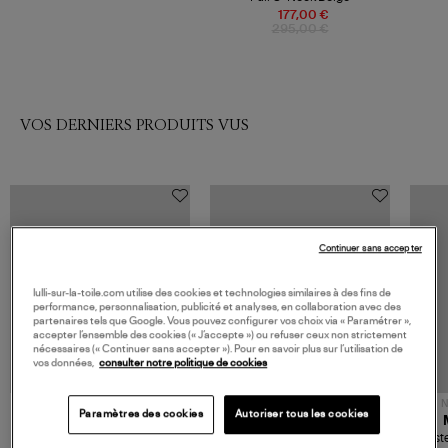
177,00 €
295,00 €
VOS DERNIERS PRODUITS VUS
Continuer sans accepter
lulli-sur-la-toile.com utilise des cookies et technologies similaires à des fins de
performance, personnalisation, publicité et analyses, en collaboration avec des
partenaires tels que Google. Vous pouvez configurer vos choix via « Paramétrer »,
accepter l’ensemble des cookies (« J’accepte ») ou refuser ceux non strictement
nécessaires (« Continuer sans accepter »). Pour en savoir plus sur l’utilisation de
vos données,
consulter notre politique de cookies
NOUVELLE COLLECTION
N
Paramètres des cookies
Autoriser tous les cookies
JEROME DREYFUSS
TORAL
Sac Bobi S Cuir Lamé
Mocassins Killian Sport
Veste