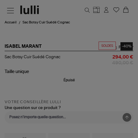
Aller au contenu principal
Accueil
Sac Botsy Cuir Suédé Cognac
SOLDES
-40%
ISABEL MARANT
Partager
Sac
Sac Botsy Cuir Suédé Cognac
294,00 €
Botsy
490,00 €
Cuir
Suédé
Taille
unique
Cognac
Épuisé
VOTRE CONSEILLÈRE LULLI
Une question sur ce produit ?