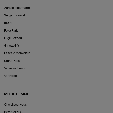
Aurélie Bidermann
Serge Thoraval
d1928
Feidt Paris
Gigi Clozeau
Ginette NY
Pascale Monvoisin
Stone Paris
Vanessa Baroni
Vanrycke
MODE FEMME
Choisi pour vous
Best-Sellers