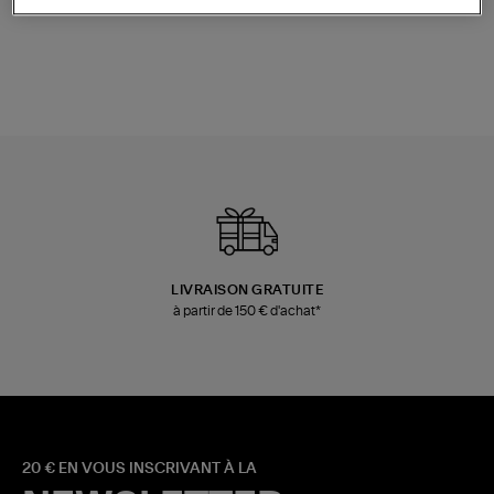
Champagne
Mousse
480,00 €
189,00 €
LIVRAISON GRATUITE
à partir de 150 € d'achat*
20 € EN VOUS INSCRIVANT À LA