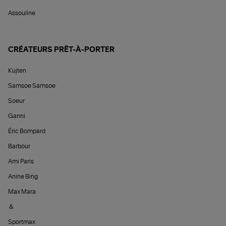
Assouline
CRÉATEURS PRÊT-À-PORTER
Kujten
Samsoe Samsoe
Soeur
Ganni
Éric Bompard
Barbour
Ami Paris
Anine Bing
Max Mara
&
Sportmax