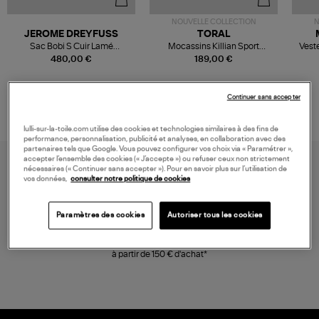
NOUVELLE COLLECTION
N
JEROME DREYFUSS
TORAL
Sac Bobi S Cuir Lamé
Mocassins Killian Sport
Veste
Champagne
Mousse
480,00 €
189,00 €
Continuer sans accepter
lulli-sur-la-toile.com utilise des cookies et technologies similaires à des fins de
performance, personnalisation, publicité et analyses, en collaboration avec des
partenaires tels que Google. Vous pouvez configurer vos choix via « Paramétrer »,
accepter l’ensemble des cookies (« J’accepte ») ou refuser ceux non strictement
nécessaires (« Continuer sans accepter »). Pour en savoir plus sur l’utilisation de
vos données,
consulter notre politique de cookies
Paramètres des cookies
Autoriser tous les cookies
LIVRAISON GRATUITE
à partir de 150 € d'achat*