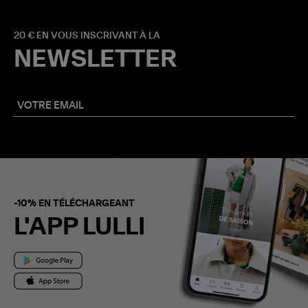
20 € EN VOUS INSCRIVANT À LA
NEWSLETTER
-10% EN TÉLÉCHARGEANT
L'APP LULLI