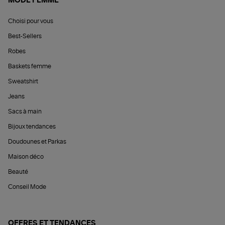
MODE FEMME
Choisi pour vous
Best-Sellers
Robes
Baskets femme
Sweatshirt
Jeans
Sacs à main
Bijoux tendances
Doudounes et Parkas
Maison déco
Beauté
Conseil Mode
OFFRES ET TENDANCES