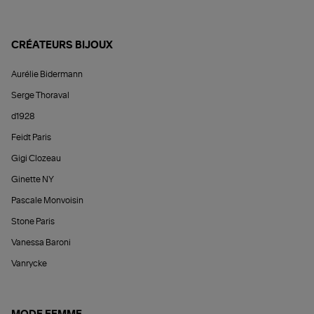
CRÉATEURS BIJOUX
Aurélie Bidermann
Serge Thoraval
d1928
Feidt Paris
Gigi Clozeau
Ginette NY
Pascale Monvoisin
Stone Paris
Vanessa Baroni
Vanrycke