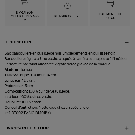
LIVRAISON
PAIEMENT EN
OFFERTE DÈS 150
RETOUR OFFERT
3X,4X
€
DESCRIPTION
Sac bandoulière en cuir suédé noir, Empiècements en cuir lisse noir.
Bandoulière réglable. Une poche plaquée à l'arrière et une petite à l'intérieur.
Fermeture par rabat aimantée. Agrafe dorée gravée de la marque.
Made in :
Tunisie.
Taille & Coupe :
Hauteur : 14 cm.
Longueur : 13,5 cm.
Profondeur : 5 cm.
Composition :
100% cuir de veau suédé.
Intérieur : 100% cuir de vache.
Doublure : 100% coton.
Conseil d'entretien :
Nettoyage chez un spécialiste.
(ref-BF0021FAA1C10M01BK)
LIVRAISON ET RETOUR