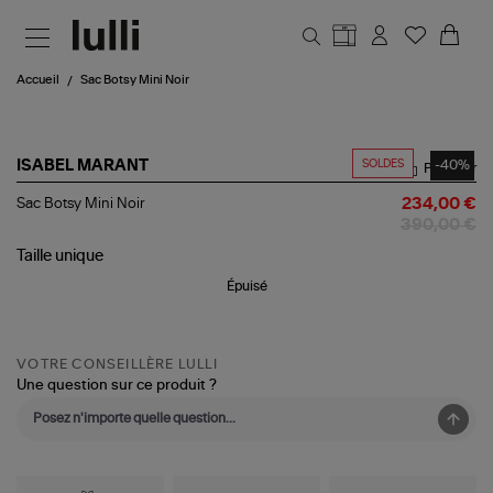
Aller au contenu principal
Accueil
Sac Botsy Mini Noir
SOLDES
-40%
ISABEL MARANT
Partager
Sac
Sac Botsy Mini Noir
234,00 €
Botsy
390,00 €
Mini
Noir
Taille
unique
Épuisé
VOTRE CONSEILLÈRE LULLI
Une question sur ce produit ?