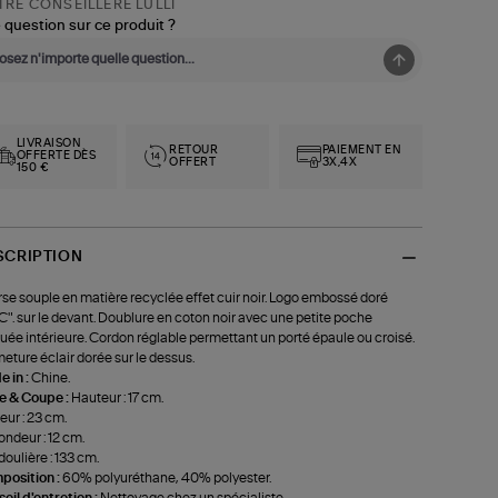
RE CONSEILLÈRE LULLI
 question sur ce produit ?
LIVRAISON
RETOUR
PAIEMENT EN
OFFERTE DÈS
OFFERT
3X,4X
150 €
SCRIPTION
se souple en matière recyclée effet cuir noir. Logo embossé doré
.C". sur le devant. Doublure en coton noir avec une petite poche
uée intérieure. Cordon réglable permettant un porté épaule ou croisé.
eture éclair dorée sur le dessus.
 in :
Chine.
le & Coupe :
Hauteur : 17 cm.
eur : 23 cm.
ondeur : 12 cm.
oulière : 133 cm.
position :
60% polyuréthane, 40% polyester.
eil d'entretien :
Nettoyage chez un spécialiste.