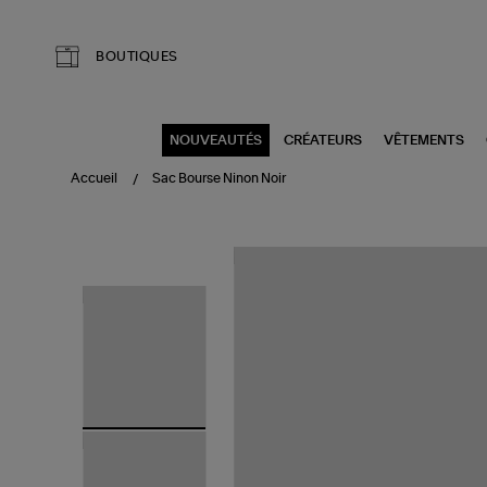
Aller au contenu principal
BOUTIQUES
NOUVEAUTÉS
CRÉATEURS
VÊTEMENTS
Accueil
Sac Bourse Ninon Noir