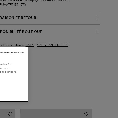
-PUAATF61791LZZ)
VRAISON ET RETOUR
SPONIBILITÉ BOUTIQUE
SACS
-
SACS BANDOULIERE
ections similaires :
ntinuer sans accepter
ublicité et
étrer »,
s accepter »).