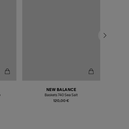
NEW BALANCE
e
Baskets 740 Sea Salt
Veste
120,00 €