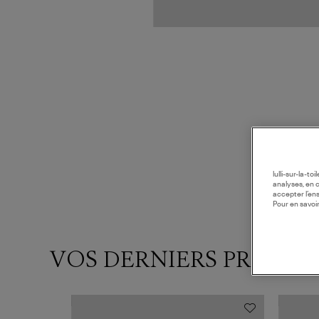
lulli-sur-la-t
analyses, en 
accepter l’en
Pour en savoir
VOS DERNIERS PRODUI