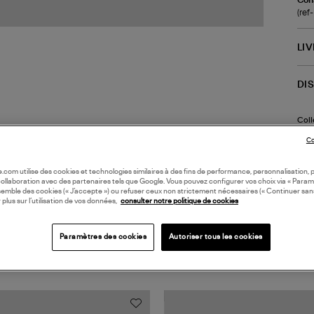
(ref
LI
DI
Coll
Co
oile.com utilise des cookies et technologies similaires à des fins de performance, personnalisation, p
collaboration avec des partenaires tels que Google. Vous pouvez configurer vos choix via « Param
semble des cookies (« J’accepte ») ou refuser ceux non strictement nécessaires (« Continuer san
 plus sur l’utilisation de vos données,
consulter notre politique de cookies
Paramètres des cookies
Autoriser tous les cookies
TS VUS