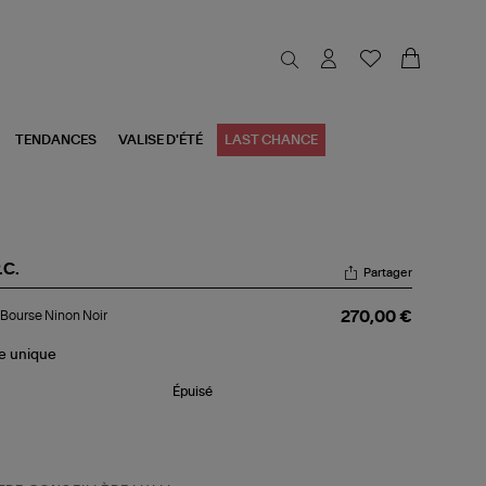
TENDANCES
VALISE D'ÉTÉ
LAST CHANCE
.C.
Partager
c
Bourse Ninon Noir
270,00 €
urse
non
r
le
unique
Épuisé