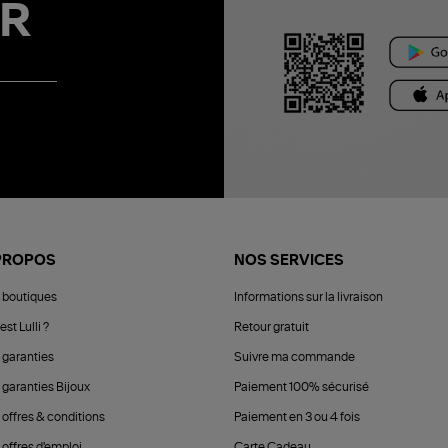
R
PROPOS
NOS SERVICES
 boutiques
Informations sur la livraison
est Lulli ?
Retour gratuit
 garanties
Suivre ma commande
 garanties Bijoux
Paiement 100% sécurisé
 offres & conditions
Paiement en 3 ou 4 fois
offres d'emploi
Carte Cadeau