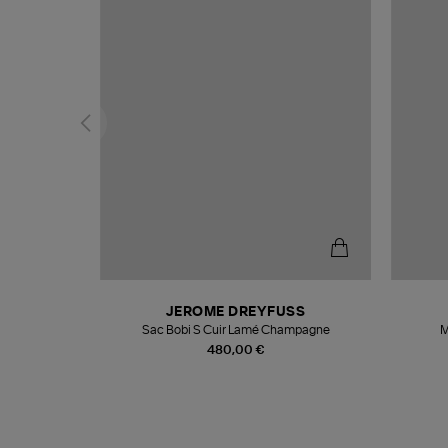
N
JEROME DREYFUSS
te
Sac Bobi S Cuir Lamé Champagne
M
480,00 €