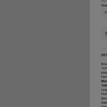
VOT
Une
DE
Bour
"A.P
plaq
Ferm
Made
Tail
Larg
Prof
Band
Com
Cons