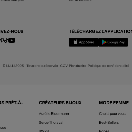
IVEZ-NOUS
TÉLÉCHARGEZ L'APPLICATIO
© LULLI 2025 - Tous droits réservés -CGV-Plan du site-Politique de confidentialité
S PRÊT-À-
CRÉATEURS BIJOUX
MODE FEMME
Aurélie Bidermann
Choisi pour vous
Serge Thoraval
Best-Sellers
soe
d1928
Robes