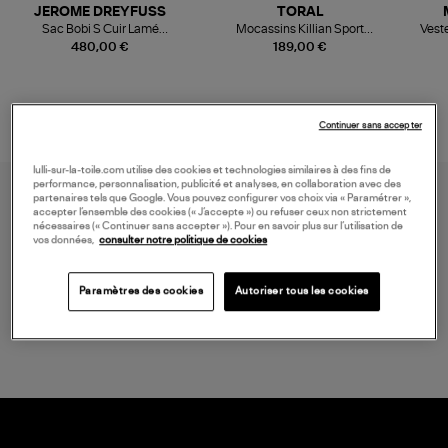
JEROME DREYFUSS
TORAL
Sac Bobi S Cuir Lamé
Mocassins Killian Sport
Veste
Champagne
Mousse
480,00 €
189,00 €
Continuer sans accepter
lulli-sur-la-toile.com utilise des cookies et technologies similaires à des fins de
performance, personnalisation, publicité et analyses, en collaboration avec des
partenaires tels que Google. Vous pouvez configurer vos choix via « Paramétrer »,
accepter l’ensemble des cookies (« J’accepte ») ou refuser ceux non strictement
nécessaires (« Continuer sans accepter »). Pour en savoir plus sur l’utilisation de
vos données,
consulter notre politique de cookies
Paramètres des cookies
Autoriser tous les cookies
LIVRAISON GRATUITE
à partir de 150 € d'achat*