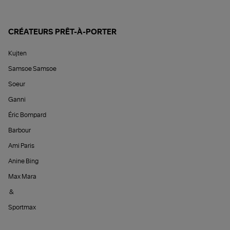
CRÉATEURS PRÊT-À-PORTER
Kujten
Samsoe Samsoe
Soeur
Ganni
Éric Bompard
Barbour
Ami Paris
Anine Bing
Max Mara
&
Sportmax