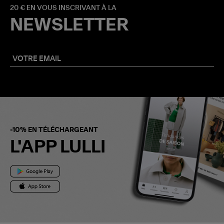
20 € EN VOUS INSCRIVANT À LA
NEWSLETTER
-10% EN TÉLÉCHARGEANT
L'APP LULLI