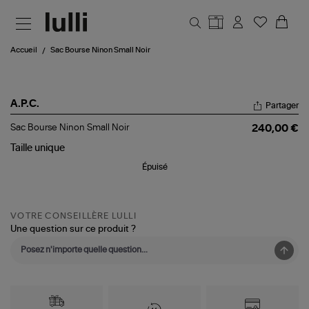
Aller au contenu principal
Accueil
Sac Bourse Ninon Small Noir
A.P.C.
Partager
Sac
Sac Bourse Ninon Small Noir
240,00 €
Bourse
Ninon
Taille
unique
Small
Épuisé
Noir
VOTRE CONSEILLÈRE LULLI
Une question sur ce produit ?