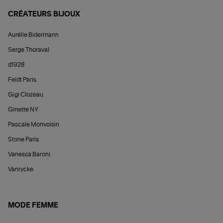
CRÉATEURS BIJOUX
Aurélie Bidermann
Serge Thoraval
d1928
Feidt Paris
Gigi Clozeau
Ginette NY
Pascale Monvoisin
Stone Paris
Vanessa Baroni
Vanrycke
MODE FEMME