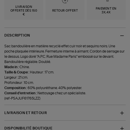
LIVRAISON
PAIEMENT EN
OFFERTE DÈS 150
RETOUR OFFERT
3X,4X
€
DESCRIPTION
Sac bandoulière en matière recyclé effet cuir noir et sequins noirs. Une
poche plaquée intérieure. Fermeture interne à aimant. Cordon de serrage sur
le dessus. Logo doré ''A.P.C. Rue Madame Paris'' embossé sur le devant.
Bandoulière réglable. Doublé.
Made in :
Chine.
Taille & Coupe :
Hauteur : 17 cm.
Largeur : 21 cm.
Profondeur : 10 cm.
Composition :
60% polyuréthane. 40% polyester.
Conseil d'entretien :
Nettoyage chez un spécialiste.
(ref-PSAJUF61765LZZ)
LIVRAISON ET RETOUR
DISPONIBILITÉ BOUTIQUE