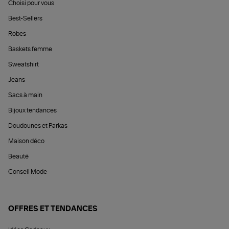
Choisi pour vous
Best-Sellers
Robes
Baskets femme
Sweatshirt
Jeans
Sacs à main
Bijoux tendances
Doudounes et Parkas
Maison déco
Beauté
Conseil Mode
OFFRES ET TENDANCES