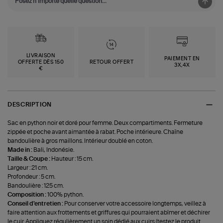
LIVRAISON
PAIEMENT EN
OFFERTE DÈS 150
RETOUR OFFERT
3X,4X
€
DESCRIPTION
Sac en python noir et doré pour femme. Deux compartiments. Fermeture
zippée et poche avant aimantée à rabat. Poche intérieure. Chaîne
bandoulière à gros maillons. Intérieur doublé en coton.
Made in :
Bali, Indonésie.
Taille & Coupe :
Hauteur : 15 cm.
Largeur : 21 cm.
Profondeur : 5 cm.
Bandoulière : 125 cm.
Composition :
100% python.
Conseil d'entretien :
Pour conserver votre accessoire longtemps, veillez à
faire attention aux frottements et griffures qui pourraient abîmer et déchirer
le cuir. Appliquez régulièrement un soin dédié aux cuirs (testez le produit