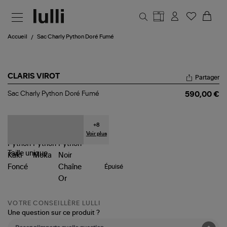
Aller au contenu principal
Accueil
Sac Charly Python Doré Fumé
CLARIS VIROT
Partager
Sac
Sac Charly Python Doré Fumé
590,00 €
Charly
Python
Doré
Fumé
+
8
Voir plus
Taille
unique
Épuisé
VOTRE CONSEILLÈRE LULLI
Une question sur ce produit ?