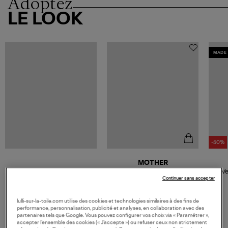
Adoptez
LE LOOK
MADE 
-50%
MOTHER
Jean The Hustler Roller Skimp
Ve
Denim Caving In
Continuer sans accepter
360,00 €
lulli-sur-la-toile.com utilise des cookies et technologies similaires à des fins de
performance, personnalisation, publicité et analyses, en collaboration avec des
partenaires tels que Google. Vous pouvez configurer vos choix via « Paramétrer »,
accepter l’ensemble des cookies (« J’accepte ») ou refuser ceux non strictement