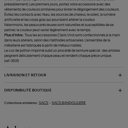
préalablement). Les premiers jours, portez votre accessoire avec des
vêtements de couleurs similaires pour éviter le dégorgement des couleurs.
Évitez les contacts avec l'eau, les sources de chaleur, le soleil, la lumière
artificielle et les corps gras qui pourraient altérer la couleur.
Néanmoins, les peaux précieuses sont naturelles et susceptibles de se
patiner, la couleur peut varier légèrement avec le temps.
Plus d'infos :
Tous les accessoires Claris Virot sont confectionnés à la main
dans leurs ateliers, selon des méthodes artisanales. L’ensemble de la
métallerie est fabriquée à partir de métaux nobles.
Le cuir de python imprimé subit un procédé de teinture spécial : des artistes
peignent délicatement chaque peau et rendent chaque pièce unique.
(ref-3531)
LIVRAISON ET RETOUR
DISPONIBILITÉ BOUTIQUE
-
SACS
SACS BANDOULIERE
Collections similaires :