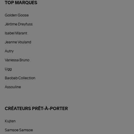
TOP MARQUES
Golden Goose
Jérôme Dreyfuss
Isabel Marant
Jeanne Vouland
Autry
Vanessa Bruno
Ugg
Baobab Collection
Assouline
CRÉATEURS PRÊT-À-PORTER
Kujten
Samsoe Samsoe