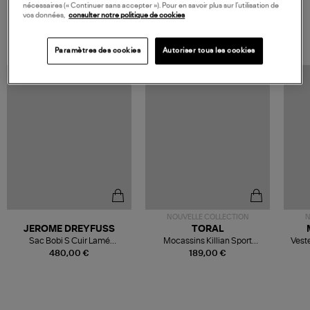
nécessaires (« Continuer sans accepter »). Pour en savoir plus sur l’utilisation de
vos données,
consulter notre politique de cookies
VOS DERNIERS PRODUITS VUS
Paramètres des cookies
Autoriser tous les cookies
NOUVELLE COLLECTION
N
JEROME DREYFUSS
TORAL
Sac Bobi S Cuir Lamé
Mocassins Killian Sport
Veste
Champagne
Mousse
480,00 €
189,00 €