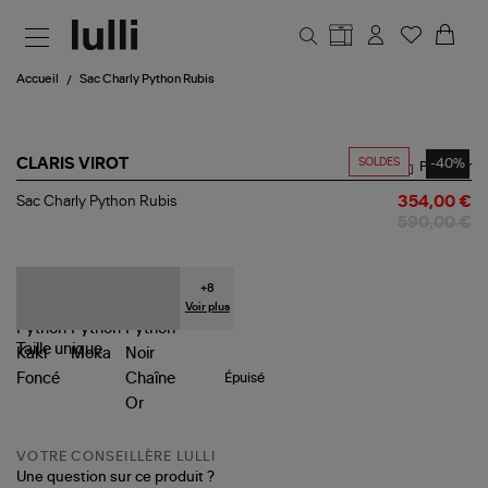
Aller au contenu principal
Accueil
Sac Charly Python Rubis
SOLDES
-40%
CLARIS VIROT
Partager
Sac
Sac Charly Python Rubis
354,00 €
Charly
590,00 €
Python
Rubis
+
8
Voir plus
Taille
unique
Épuisé
VOTRE CONSEILLÈRE LULLI
Une question sur ce produit ?