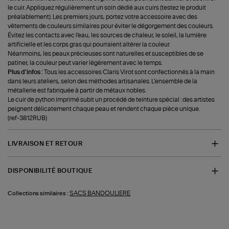
le cuir. Appliquez régulièrement un soin dédié aux cuirs (testez le produit
préalablement). Les premiers jours, portez votre accessoire avec des
vêtements de couleurs similaires pour éviter le dégorgement des couleurs.
Évitez les contacts avec l'eau, les sources de chaleur, le soleil, la lumière
artificielle et les corps gras qui pourraient altérer la couleur.
Néanmoins, les peaux précieuses sont naturelles et susceptibles de se
patiner, la couleur peut varier légèrement avec le temps.
Plus d'infos :
Tous les accessoires Claris Virot sont confectionnés à la main
dans leurs ateliers, selon des méthodes artisanales. L’ensemble de la
métallerie est fabriquée à partir de métaux nobles.
Le cuir de python imprimé subit un procédé de teinture spécial : des artistes
peignent délicatement chaque peau et rendent chaque pièce unique.
(ref-3812RUB)
LIVRAISON ET RETOUR
DISPONIBILITÉ BOUTIQUE
SACS BANDOULIERE
Collections similaires :