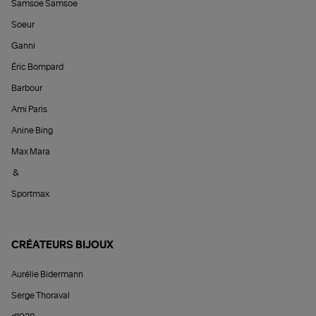
Samsoe Samsoe
Soeur
Ganni
Éric Bompard
Barbour
Ami Paris
Anine Bing
Max Mara
&
Sportmax
CRÉATEURS BIJOUX
Aurélie Bidermann
Serge Thoraval