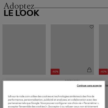
Adoptez
LE LOOK
-40%
-40%
SPRWMN
Pantalon Cropped Baggy
Veste
Continuer sans accepter
Lowrise Black
852,00 €
1 420,00 €
lulli-sur-la-toile.com utilise des cookies et technologies similaires à des fins de
performance, personnalisation, publicité et analyses, en collaboration avec des
partenaires tels que Google. Vous pouvez configurer vos choix via « Paramétrer »,
accepter l’ensemble des cookies (« J’accepte ») ou refuser ceux non strictement