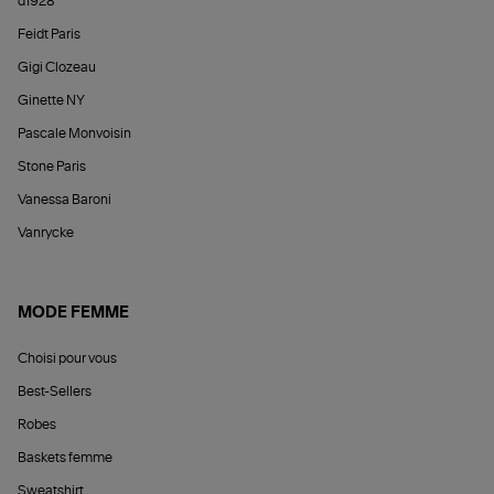
d1928
Feidt Paris
Gigi Clozeau
Ginette NY
Pascale Monvoisin
Stone Paris
Vanessa Baroni
Vanrycke
MODE FEMME
Choisi pour vous
Best-Sellers
Robes
Baskets femme
Sweatshirt