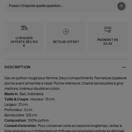
LIVRAISON
PAIEMENT EN
OFFERTE DÈS 150
RETOUR OFFERT
3X,4X
€
DESCRIPTION
Sac en python rouge pour femme. Deux compartiments. Fermeture zippée et
poche avant aimantée à rabat. Poche intérieure. Chaîne bandoulière à gros
maillons. Intérieur doublé en coton.
Made in :
Bali, Indonésie.
Taille & Coupe :
Hauteur : 15 cm.
Largeur : 21 cm.
Profondeur : 5 cm.
Bandoulière : 125 cm.
Composition :
100% python.
Conseil d'entretien :
Pour conserver votre accessoire longtemps, veillez à
faire attention aux frottements et griffures qui pourraient abîmer et déchirer