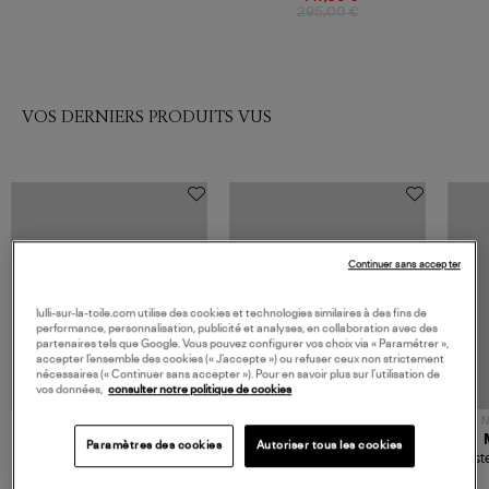
295,00 €
VOS DERNIERS PRODUITS VUS
Continuer sans accepter
lulli-sur-la-toile.com utilise des cookies et technologies similaires à des fins de
performance, personnalisation, publicité et analyses, en collaboration avec des
partenaires tels que Google. Vous pouvez configurer vos choix via « Paramétrer »,
accepter l’ensemble des cookies (« J’accepte ») ou refuser ceux non strictement
nécessaires (« Continuer sans accepter »). Pour en savoir plus sur l’utilisation de
vos données,
consulter notre politique de cookies
NOUVELLE COLLECTION
N
JEROME DREYFUSS
TORAL
Paramètres des cookies
Autoriser tous les cookies
Sac Bobi S Cuir Lamé
Mocassins Killian Sport
Veste
Champagne
Mousse
480,00 €
189,00 €