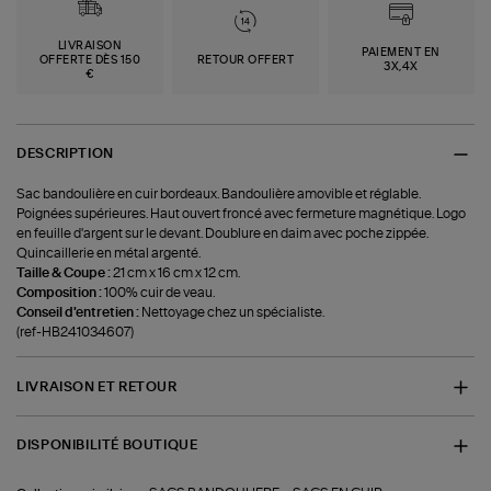
LIVRAISON
PAIEMENT EN
OFFERTE DÈS 150
RETOUR OFFERT
3X,4X
€
DESCRIPTION
Sac bandoulière en cuir bordeaux. Bandoulière amovible et réglable.
Poignées supérieures. Haut ouvert froncé avec fermeture magnétique. Logo
en feuille d'argent sur le devant. Doublure en daim avec poche zippée.
Quincaillerie en métal argenté.
Taille & Coupe :
21 cm x 16 cm x 12 cm.
Composition :
100% cuir de veau.
Conseil d'entretien :
Nettoyage chez un spécialiste.
(ref-HB241034607)
LIVRAISON ET RETOUR
DISPONIBILITÉ BOUTIQUE