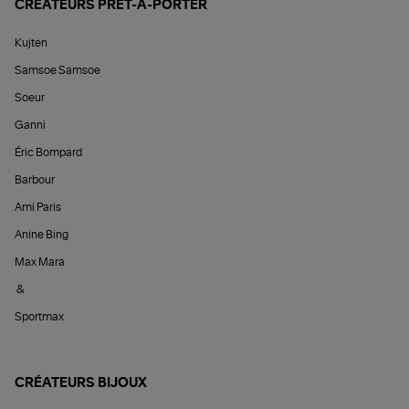
CRÉATEURS PRÊT-À-PORTER
Kujten
Samsoe Samsoe
Soeur
Ganni
Éric Bompard
Barbour
Ami Paris
Anine Bing
Max Mara
&
Sportmax
CRÉATEURS BIJOUX