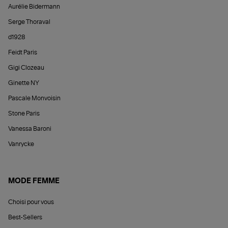
Aurélie Bidermann
Serge Thoraval
d1928
Feidt Paris
Gigi Clozeau
Ginette NY
Pascale Monvoisin
Stone Paris
Vanessa Baroni
Vanrycke
MODE FEMME
Choisi pour vous
Best-Sellers