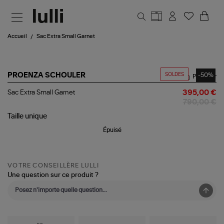
Aller au contenu principal
Accueil
Sac Extra Small Garnet
SOLDES
-50%
PROENZA SCHOULER
Partager
Sac
Sac Extra Small Garnet
395,00 €
Extra
790,00 €
Small
Garnet
Taille
unique
Épuisé
VOTRE CONSEILLÈRE LULLI
Une question sur ce produit ?