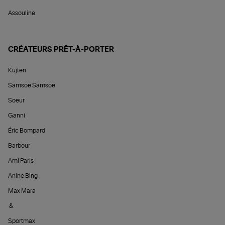
Assouline
CRÉATEURS PRÊT-À-PORTER
Kujten
Samsoe Samsoe
Soeur
Ganni
Éric Bompard
Barbour
Ami Paris
Anine Bing
Max Mara
&
Sportmax