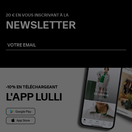
20 € EN VOUS INSCRIVANT À LA
NEWSLETTER
-10% EN TÉLÉCHARGEANT
L'APP LULLI