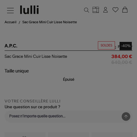
Aller au contenu principal
Accueil
Sac Grace Mini Cuir Lisse Noisette
SOLDES
-40%
A.P.C.
Partager
Sac
Sac Grace Mini Cuir Lisse Noisette
384,00 €
Grace
640,00 €
Mini
Cuir
Taille
unique
Lisse
Épuisé
Noisette
VOTRE CONSEILLÈRE LULLI
Une question sur ce produit ?