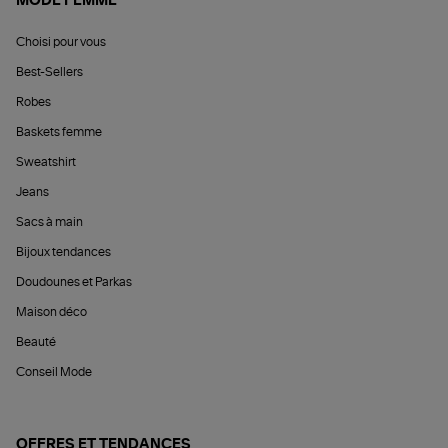
MODE FEMME
Choisi pour vous
Best-Sellers
Robes
Baskets femme
Sweatshirt
Jeans
Sacs à main
Bijoux tendances
Doudounes et Parkas
Maison déco
Beauté
Conseil Mode
OFFRES ET TENDANCES