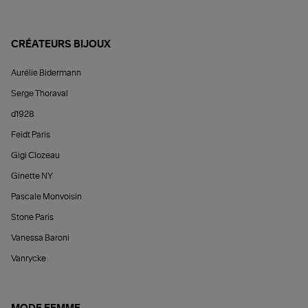
CRÉATEURS BIJOUX
Aurélie Bidermann
Serge Thoraval
d1928
Feidt Paris
Gigi Clozeau
Ginette NY
Pascale Monvoisin
Stone Paris
Vanessa Baroni
Vanrycke