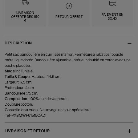
LIVRAISON
PAIEMENT EN
OFFERTE DÈS 150
RETOUR OFFERT
3X,4X
€
DESCRIPTION
Petit sac bandoulière en cuir lisse marron. Fermeture à rabat par boucle
métallique dorée. Bandoulière ajustable. Intérieur doublé en coton avec une
poche plaquée.
Made in :
Tunisie.
Taille & Coupe :
Hauteur : 14,5 cm.
Largeur : 17,5 cm.
Profondeur : 4 cm.
Bandoulière : 75 cm.
Composition :
100% cuir de vachette.
Doublure : coton.
Conseil d'entretien :
Nettoyage chez un spécialiste.
(ref-PXBMWF61515CAD)
LIVRAISON ET RETOUR