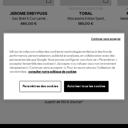
NOUVELLE COLLECTION
N
JEROME DREYFUSS
TORAL
Sac Bobi S Cuir Lamé
Mocassins Killian Sport
Veste
Champagne
Mousse
480,00 €
189,00 €
Continuer sans accepter
lulli-sur-la-toile.com utilise des cookies et technologies similaires à des fins de
performance, personnalisation, publicité et analyses, en collaboration avec des
partenaires tels que Google. Vous pouvez configurer vos choix via « Paramétrer »,
accepter l’ensemble des cookies (« J’accepte ») ou refuser ceux non strictement
nécessaires (« Continuer sans accepter »). Pour en savoir plus sur l’utilisation de
vos données,
consulter notre politique de cookies
Paramètres des cookies
Autoriser tous les cookies
LIVRAISON GRATUITE
à partir de 150 € d'achat*