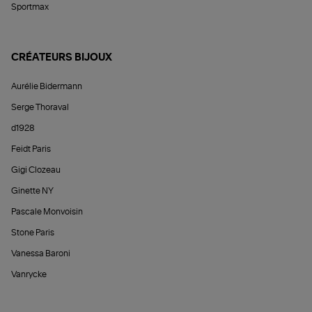
Sportmax
CRÉATEURS BIJOUX
Aurélie Bidermann
Serge Thoraval
d1928
Feidt Paris
Gigi Clozeau
Ginette NY
Pascale Monvoisin
Stone Paris
Vanessa Baroni
Vanrycke