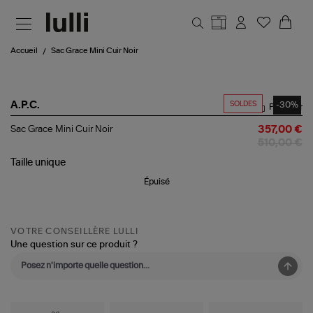
Aller au contenu principal
Accueil
Sac Grace Mini Cuir Noir
SOLDES
-30%
A.P.C.
Partager
Sac
Sac Grace Mini Cuir Noir
357,00 €
Grace
510,00 €
Mini
Cuir
Taille
unique
Noir
Épuisé
VOTRE CONSEILLÈRE LULLI
Une question sur ce produit ?