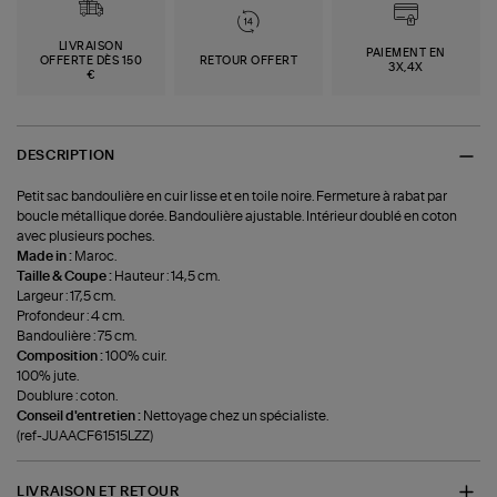
LIVRAISON
PAIEMENT EN
OFFERTE DÈS 150
RETOUR OFFERT
3X,4X
€
DESCRIPTION
Petit sac bandoulière en cuir lisse et en toile noire. Fermeture à rabat par
boucle métallique dorée. Bandoulière ajustable. Intérieur doublé en coton
avec plusieurs poches.
Made in :
Maroc.
Taille & Coupe :
Hauteur : 14,5 cm.
Largeur : 17,5 cm.
Profondeur : 4 cm.
Bandoulière : 75 cm.
Composition :
100% cuir.
100% jute.
Doublure : coton.
Conseil d'entretien :
Nettoyage chez un spécialiste.
(ref-JUAACF61515LZZ)
LIVRAISON ET RETOUR