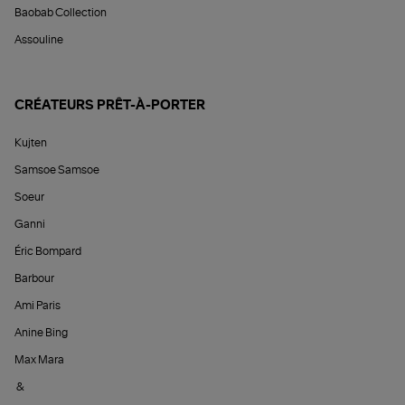
Baobab Collection
Assouline
CRÉATEURS PRÊT-À-PORTER
Kujten
Samsoe Samsoe
Soeur
Ganni
Éric Bompard
Barbour
Ami Paris
Anine Bing
Max Mara
&