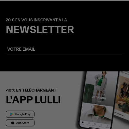
20 € EN VOUS INSCRIVANT À LA
NEWSLETTER
-10% EN TÉLÉCHARGEANT
L'APP LULLI