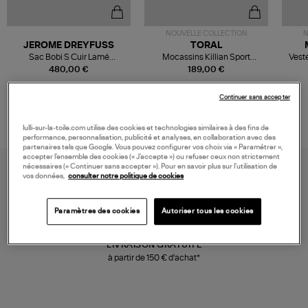
NOUVELLE COLLECTION
N
JEROME DREYFUSS
TORAL
Sac Bobi S Cuir Lamé
Mocassins Killian Sport
Veste
Champagne
Mousse
480,00 €
189,00 €
Continuer sans accepter
lulli-sur-la-toile.com utilise des cookies et technologies similaires à des fins de
performance, personnalisation, publicité et analyses, en collaboration avec des
partenaires tels que Google. Vous pouvez configurer vos choix via « Paramétrer »,
accepter l’ensemble des cookies (« J’accepte ») ou refuser ceux non strictement
nécessaires (« Continuer sans accepter »). Pour en savoir plus sur l’utilisation de
vos données,
consulter notre politique de cookies
Paramètres des cookies
Autoriser tous les cookies
LIVRAISON GRATUITE
à partir de 150 € d'achat*