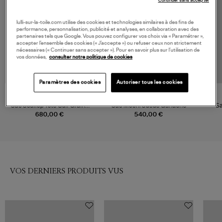
Continuer sans accepter
lulli-sur-la-toile.com utilise des cookies et technologies similaires à des fins de
performance, personnalisation, publicité et analyses, en collaboration avec des
partenaires tels que Google. Vous pouvez configurer vos choix via « Paramétrer »,
accepter l’ensemble des cookies (« J’accepte ») ou refuser ceux non strictement
nécessaires (« Continuer sans accepter »). Pour en savoir plus sur l’utilisation de
vos données,
consulter notre politique de cookies
Paramètres des cookies
Autoriser tous les cookies
YUZEFI
YUZEFI
Sac Scallop Tote Cuir Grainé
Sac Mochi Suédé Ganache
Sa
Espresso
680,00 €
540,00 €
VOS DERNIERS PRODUITS VUS