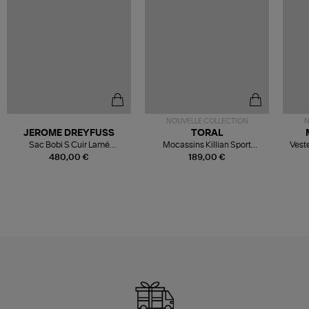
NOUVELLE COLLECTION
N
JEROME DREYFUSS
TORAL
Sac Bobi S Cuir Lamé
Mocassins Killian Sport
Veste
Champagne
Mousse
480,00 €
189,00 €