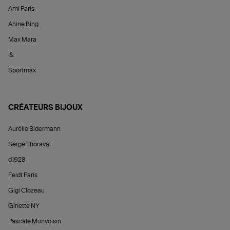
Ami Paris
Anine Bing
Max Mara
&
Sportmax
CRÉATEURS BIJOUX
Aurélie Bidermann
Serge Thoraval
d1928
Feidt Paris
Gigi Clozeau
Ginette NY
Pascale Monvoisin