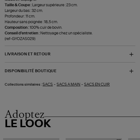
Taille & Coupe :
Largeur supérieure : 23 cm.
Largeur du bas : 32 cm.
Profondeur : 11 cm.
Hauteur sans poignée : 18,5 cm.
Composition :
100% cuir de bovin.
Conseil d'entretien :
Nettoyage chez un spécialiste.
(ref-GYOZAS029)
LIVRAISON ET RETOUR
DISPONIBILITÉ BOUTIQUE
-
-
SACS
SACS A MAIN
SACS EN CUIR
Collections similaires :
Adoptez
LE LOOK