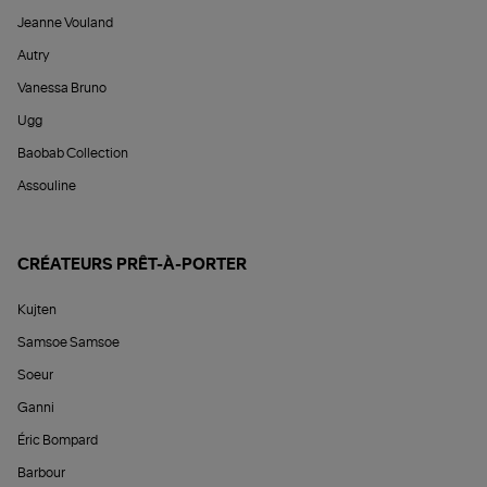
Jeanne Vouland
Autry
Vanessa Bruno
Ugg
Baobab Collection
Assouline
CRÉATEURS PRÊT-À-PORTER
Kujten
Samsoe Samsoe
Soeur
Ganni
Éric Bompard
Barbour