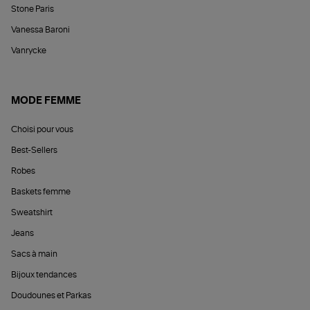
Stone Paris
Vanessa Baroni
Vanrycke
MODE FEMME
Choisi pour vous
Best-Sellers
Robes
Baskets femme
Sweatshirt
Jeans
Sacs à main
Bijoux tendances
Doudounes et Parkas