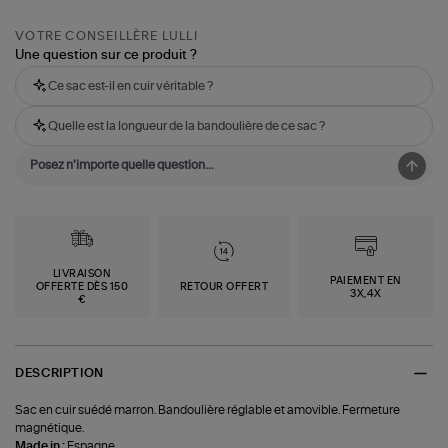
VOTRE CONSEILLÈRE LULLI
Une question sur ce produit ?
Ce sac est-il en cuir véritable ?
Quelle est la longueur de la bandoulière de ce sac ?
LIVRAISON
PAIEMENT EN
OFFERTE DÈS 150
RETOUR OFFERT
3X,4X
€
DESCRIPTION
Sac en cuir suédé marron. Bandoulière réglable et amovible. Fermeture
magnétique.
Made in :
Espagne.