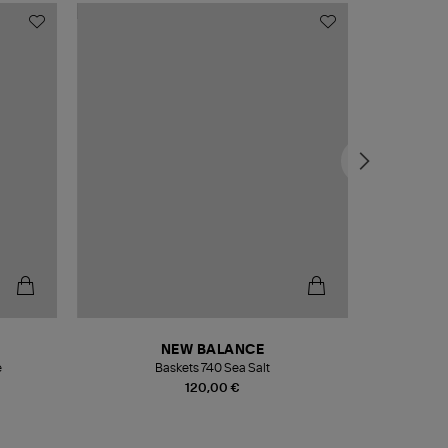
NEW BALANCE
e
Baskets 740 Sea Salt
Veste
120,00 €