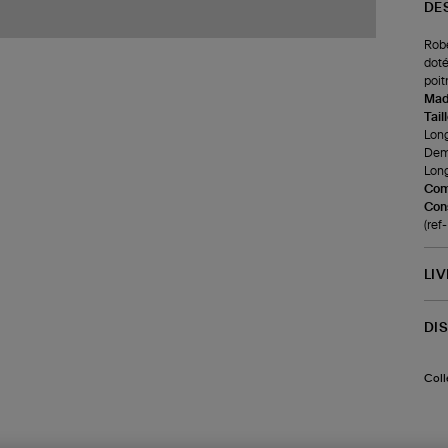
DE
Robe
doté
poit
Made
Tail
Long
Demi
Long
Com
Cons
(re
LI
DI
Coll