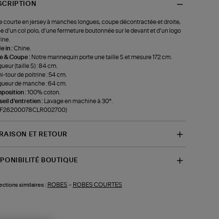
SCRIPTION
 courte en jersey à manches longues, coupe décontractée et droite,
e d’un col polo, d’une fermeture boutonnée sur le devant et d’un logo
rine.
 in :
Chine.
le & Coupe :
Notre mannequin porte une taille S et mesure 172 cm.
ueur (taille S) : 84 cm.
-tour de poitrine : 54 cm.
ueur de manche : 64 cm.
position :
100% coton.
eil d'entretien :
Lavage en machine à 30°.
f-F26200078CLR002700)
VRAISON ET RETOUR
SPONIBILITÉ BOUTIQUE
ROBES
-
ROBES COURTES
ections similaires :