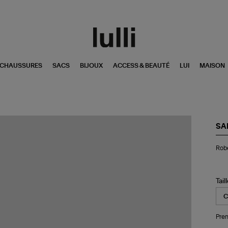
CHAUSSURES
SACS
BIJOUX
ACCESS & BEAUTÉ
LUI
MAISON
SA
Ro
Robe
Sa
Egr
St
Tail
Pren