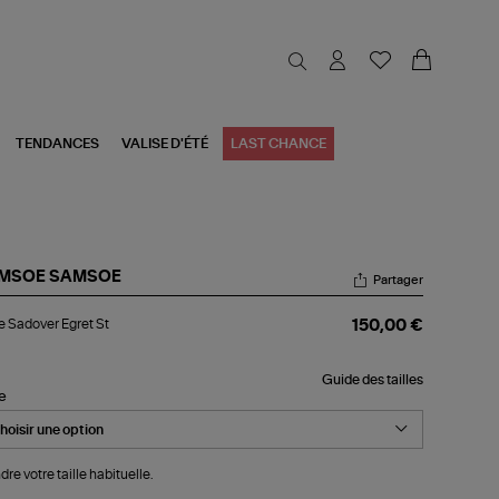
TENDANCES
VALISE D'ÉTÉ
LAST CHANCE
MSOE SAMSOE
Partager
be
 Sadover Egret St
150,00 €
dover
et
Guide des tailles
le
dre votre taille habituelle.