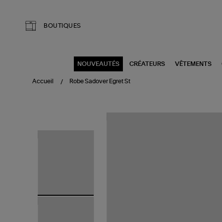
Aller au contenu principal
BOUTIQUES
NOUVEAUTÉS
CRÉATEURS
VÊTEMENTS
Accueil
Robe Sadover Egret St