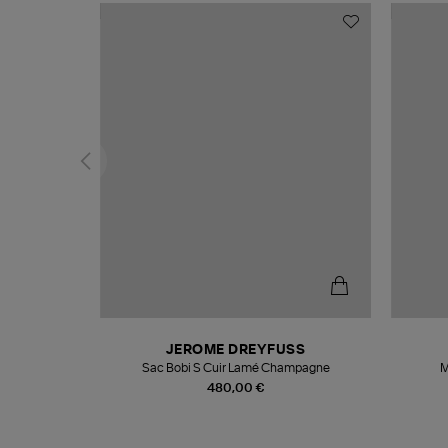
N
JEROME DREYFUSS
te
Sac Bobi S Cuir Lamé Champagne
M
480,00 €