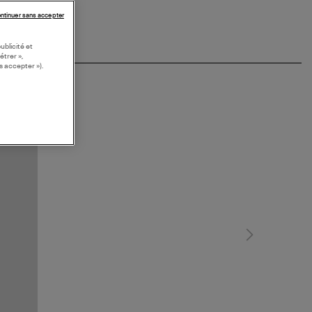
ntinuer sans accepter
ublicité et
étrer »,
s accepter »).