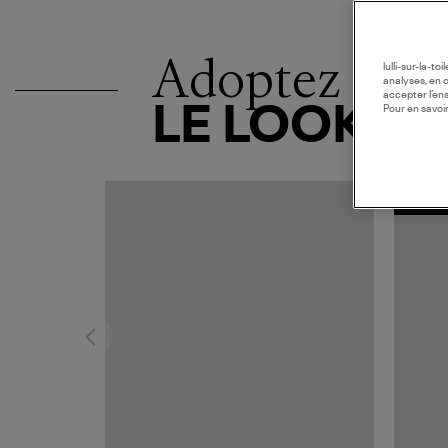
Adoptez
lulli-sur-la-t
analyses, en 
accepter l’en
LE LOOK
Pour en savoir
MADE I