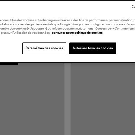
Co
oile.com utilise des cookies et technologies similaires à des fins de performance, personnalisation, p
collaboration avec des partenaires tels que Google. Vous pouvez configurer vos choix via « Param
semble des cookies (« J’accepte ») ou refuser ceux non strictement nécessaires (« Continuer san
 plus sur l’utilisation de vos données,
consulter notre politique de cookies
Paramètres des cookies
Autoriser tous les cookies
N EUROPE