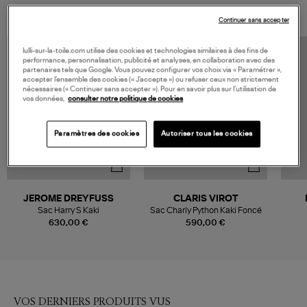
Continuer sans accepter
lulli-sur-la-toile.com utilise des cookies et technologies similaires à des fins de
performance, personnalisation, publicité et analyses, en collaboration avec des
partenaires tels que Google. Vous pouvez configurer vos choix via « Paramétrer »,
accepter l’ensemble des cookies (« J’accepte ») ou refuser ceux non strictement
nécessaires (« Continuer sans accepter »). Pour en savoir plus sur l’utilisation de
vos données,
consulter notre politique de cookies
Paramètres des cookies
Autoriser tous les cookies
JEROME DREYFUSS
CLARIS VIROT
Sac Harry S Kaki
Sac Charly Python Kaki Foncé
630,00 €
590,00 €
VOS DERNIERS PRODUITS VUS