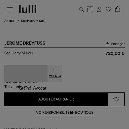
Aller au contenu principal
Accueil
Sac Harry M Kaki
JEROME DREYFUSS
Partager
Sac
Sac Harry M Kaki
720,00 €
Harry
M
Kaki
+
2
Voir plus
Taille
unique
AJOUTER AU PANIER
VOIR DISPONIBILITÉ EN BOUTIQUE