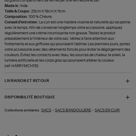
du grand compartiment se ferme par une fermeture éclair.
Made in :
Inde.
Taille & Coupe :
25cm X 19cm X 11cm.
Composition :
100 % Chèvre.
Conseil d'entretien :
Le cuir est une matière vivante et naturelle qui se patine
avec le temps. Afin de conserver longtemps votre accessoire, appliquez
régulièrement une crème nourrissante non grasse. Testez le produit
préalablement à l'intérieur de votre sac. Veillez à faire attention aux
frottements et aux griffures qui pourraient l'abîmer. Les premiers jours, portez
votre accessoire avec des vêtements foncés pour éviter le dégorgement des
couleurs. Évitez les contacts avec l'eau, les sources de chaleur, le soleil, la
lumière artificielle et les corps gras qui pourraient altérer la couleur.
(ref-HARRYMCH131)
LIVRAISON ET RETOUR
DISPONIBILITÉ BOUTIQUE
-
-
SACS
SACS BANDOULIERE
SACS EN CUIR
Collections similaires :