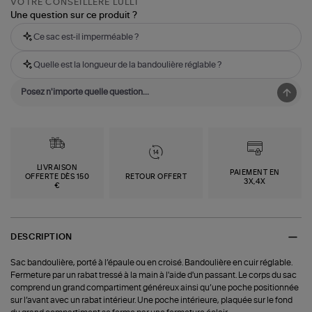
VOTRE CONSEILLÈRE LULLI
Une question sur ce produit ?
Ce sac est-il imperméable ?
Quelle est la longueur de la bandoulière réglable ?
LIVRAISON
PAIEMENT EN
OFFERTE DÈS 150
RETOUR OFFERT
3X,4X
€
DESCRIPTION
Sac bandoulière, porté à l’épaule ou en croisé. Bandoulière en cuir réglable.
Fermeture par un rabat tressé à la main à l'aide d'un passant. Le corps du sac
comprend un grand compartiment généreux ainsi qu’une poche positionnée
sur l’avant avec un rabat intérieur. Une poche intérieure, plaquée sur le fond