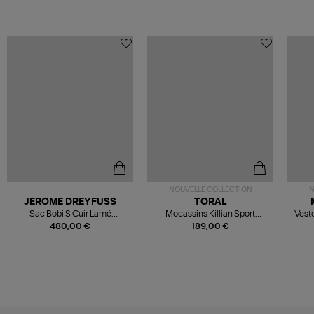
NOUVELLE COLLECTION
N
JEROME DREYFUSS
TORAL
Sac Bobi S Cuir Lamé
Mocassins Killian Sport
Veste
Champagne
Mousse
480,00 €
189,00 €