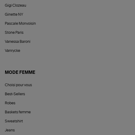
Gigi Clozeau
Ginette NY
Pascale Monvoisin
Stone Paris
Vanessa Baroni
Vanrycke
MODE FEMME
Choisi pour vous
Best-Sellers
Robes
Baskets femme
Sweatshirt
Jeans