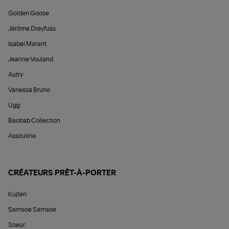
Golden Goose
Jérôme Dreyfuss
Isabel Marant
Jeanne Vouland
Autry
Vanessa Bruno
Ugg
Baobab Collection
Assouline
CRÉATEURS PRÊT-À-PORTER
Kujten
Samsoe Samsoe
Soeur